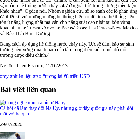
vận hành hệ thống nước chảy 24/7 ở ngoài trời trong những điều kiện
khác nhau", Ogden nói. Nhóm nghiên cứu sẽ so sánh các lò phản ứng
đã thiết kế với những những hệ thống hiện có để tìm ra hệ thống tiêu
tốn ít năng lượng nhất mà vẫn cho năng suất cao nhất tại bốn vùng
khác nhau là: Tucson-Arizona; Pecos-Texas; Las Cruces-New Mexico
và Bắc Thái Bình Dương .
Bằng cách áp dụng hệ thống nước chảy này, UA sẽ đảm bảo sự sinh
trưởng bền vững quanh năm của tảo trong điều kiện nhiệt độ môi
trường được điều chỉnh./.
Nguồn: Theo Fis.com, 11/10/2013
#my
#nhiên liệu
#tảo
#tương lai
#8 triệu USD
Bài viết liên quan
Cá hồi đã làm thay đổi Na Uy, nhưng giờ đây quốc gia này phải đối
mặt với hệ quả
29/07/2026