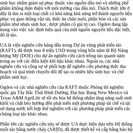
sinh học nhằm giảm sự phục thuộc vào nguồn dầu mỏ và những phế
phẩm không thân thiện với môi trường của dầu mỏ. Thách thức lớn ở
đây là tìm ra một loại chất có khả năng khả năng trở thành nguyên liệu
phục vụ giao thông vận tải, thức ăn chăn nuôi, phân bón và các sản
phẩm như nhựa sinh học, dược phẩm có giá trị cao. Ogden đang tập
trung vào việc xác định hiệu quả của một nguồn nguyên liệu đặc biệt,
đó là tảo.
UA là viện nghiên cứu hàng đầu trong Dự án vùng phát triển tảo
(RAFT), đã được trao 8 triệu USD trong vòng bốn năm từ Bộ Năng
lượng Mỹ (DOE) cho dự án nghiên cứu cách trồng tảo quanh năm
trong ao với các điều kiện khí hậu khác nhau. Ngoài ra, các nhà
nghiên cứu và cộng sự sẽ phối hợp để nghiên cứu phương thức thu
hoạch và quá trình chuyển đổi để tạo ra nhiên liệu sinh học và chế
phẩm sinh học.
Ogden và các nhà nghiên cứu của RAFT thuộc Phòng thí nghiệm
quốc gia Tây Bắc Thái Bình Dương, Đại học Bang New Mexico và
Texas A&M AgriLife sẽ tối ưu hóa hệ thống nhằm tăng năng suất sinh
khối và chất béo hướng đến phát triển một phương pháp tái chế và tái
sử dụng nước kết hợp thử nghiệm với các phương pháp phát triển các
chủng loại tảo khác nhau.
Phần lớn các nghiên cứu này sẽ được UA thực hiện dựa trên Hệ thống
nuôi tảo bằng nước chảy (ARID), đã được thiết kế và cấp bằng bảo hộ