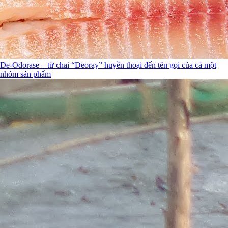
De-Odorase – từ chai “Deoray” huyền thoại đến tên gọi của cả một
nhóm sản phẩm