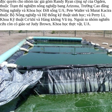
độc quyển cho nhóm tác giả gồm Randy Ryan cộng sự của Ogden,
thuộc Trạm thí nghiệm nông nghiệp bang Arizona, Trường Cao đẳng
Nông nghiệp và Khoa học Đời sống UA; Pete Waller và Murat Kacira
thuộc Bộ Nông nghiệp và Hệ thống kỹ thuật sinh học; và Perry Li,
Khoa Kỹ thuật Cơ khí và Hàng không Vũ trụ. Ngoài ra nhóm nghiên
cứu còn có giáo sư Judy Brown, Khoa học thực vật, UA.