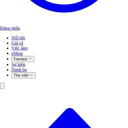
Đăng nhập
Nổi bật
Giá cả
Việc làm
eShop
Farmext
Sự kiện
Danh bạ
Thư viện