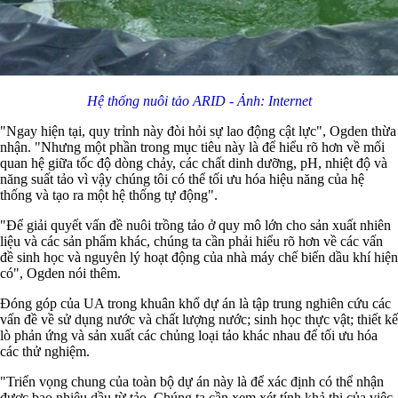
Hệ thống nuôi tảo ARID - Ảnh: Internet
"Ngay hiện tại, quy trỉnh này đòi hỏi sự lao động cật lực", Ogden thừa
nhận. "Nhưng một phần trong mục tiêu này là để hiểu rõ hơn về mối
quan hệ giữa tốc độ dòng chảy, các chất dinh dưỡng, pH, nhiệt độ và
năng suất tảo vì vậy chúng tôi có thể tối ưu hóa hiệu năng của hệ
thống và tạo ra một hệ thống tự động".
"Để giải quyết vấn đề nuôi trồng tảo ở quy mô lớn cho sản xuất nhiên
liệu và các sản phẩm khác, chúng ta cần phải hiểu rõ hơn về các vấn
đề sinh học và nguyên lý hoạt động của nhà máy chế biến dầu khí hiện
có", Ogden nói thêm.
Đóng góp của UA trong khuân khổ dự án là tập trung nghiên cứu các
vấn đề về sử dụng nước và chất lượng nước; sinh học thực vật; thiết kế
lò phản ứng và sản xuất các chủng loại tảo khác nhau để tối ưu hóa
các thử nghiệm.
"Triển vọng chung của toàn bộ dự án này là để xác định có thể nhận
được bao nhiêu dầu từ tảo. Chúng ta cần xem xét tính khả thi của việc