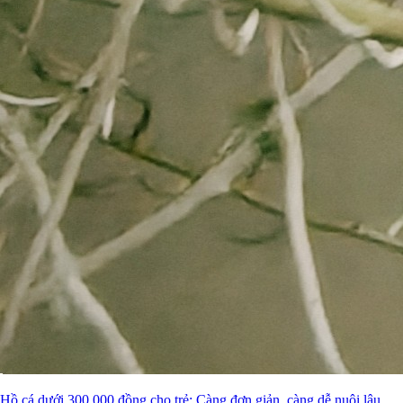
Hồ cá dưới 300.000 đồng cho trẻ: Càng đơn giản, càng dễ nuôi lâu