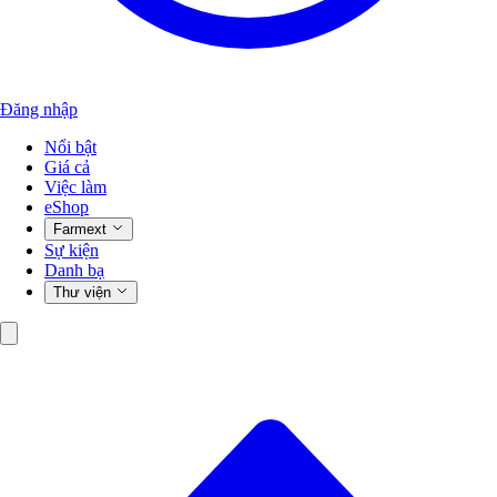
Đăng nhập
Nổi bật
Giá cả
Việc làm
eShop
Farmext
Sự kiện
Danh bạ
Thư viện