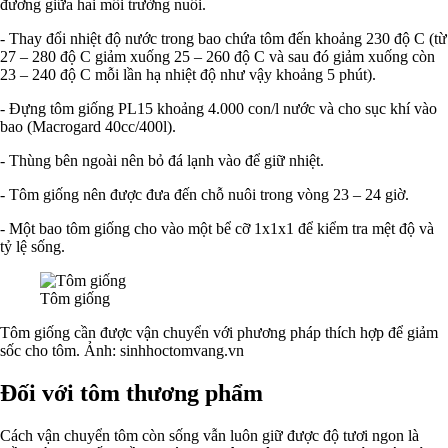
đương giữa hai môi trường nuôi.
- Thay đổi nhiệt độ nước trong bao chứa tôm đến khoảng 230 độ C (từ
27 – 280 độ C giảm xuống 25 – 260 độ C và sau đó giảm xuống còn
23 – 240 độ C mỗi lần hạ nhiệt độ như vậy khoảng 5 phút).
- Đựng tôm giống PL15 khoảng 4.000 con/l nước và cho sục khí vào
bao (Macrogard 40cc/400l).
- Thùng bên ngoài nên bỏ đá lạnh vào để giữ nhiệt.
- Tôm giống nên được đưa đến chỗ nuôi trong vòng 23 – 24 giờ.
- Một bao tôm giống cho vào một bể cỡ 1x1x1 để kiểm tra mệt độ và
tỷ lệ sống.
Tôm giống
Tôm giống cần được vận chuyển với phương pháp thích hợp để giảm
sốc cho tôm. Ảnh: sinhhoctomvang.vn
Đối với tôm thương phẩm
Cách vận chuyển tôm còn sống vẫn luôn giữ được độ tươi ngon là