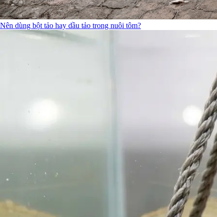
Nên dùng bột tảo hay dầu tảo trong nuôi tôm?