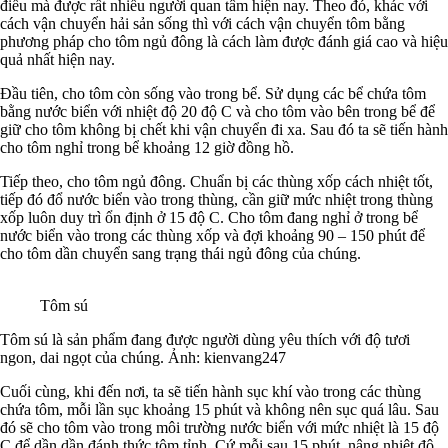
điều mà được rất nhiều người quan tâm hiện nay. Theo đó, khác với
cách vận chuyển hải sản sống thì với cách vận chuyển tôm bằng
phương pháp cho tôm ngủ đông là cách làm được đánh giá cao và hiệu
quả nhất hiện nay.
Đầu tiên, cho tôm còn sống vào trong bể. Sử dụng các bể chứa tôm
bằng nước biển với nhiệt độ 20 độ C và cho tôm vào bên trong bể để
giữ cho tôm không bị chết khi vận chuyển đi xa. Sau đó ta sẽ tiến hành
cho tôm nghỉ trong bể khoảng 12 giờ đồng hồ.
Tiếp theo, cho tôm ngủ đông. Chuẩn bị các thùng xốp cách nhiệt tốt,
tiếp đó đổ nước biển vào trong thùng, cần giữ mức nhiệt trong thùng
xốp luôn duy trì ổn định ở 15 độ C. Cho tôm đang nghỉ ở trong bể
nước biển vào trong các thùng xốp và đợi khoảng 90 – 150 phút để
cho tôm dần chuyển sang trạng thái ngủ đông của chúng.
Tôm sú
Tôm sú là sản phẩm đang được người dùng yêu thích với độ tươi
ngon, dai ngọt của chúng. Ảnh: kienvang247
Cuối cùng, khi đến nơi, ta sẽ tiến hành sục khí vào trong các thùng
chứa tôm, mỗi lần sục khoảng 15 phút và không nên sục quá lâu. Sau
đó sẽ cho tôm vào trong môi trường nước biển với mức nhiệt là 15 độ
C để dần dần đánh thức tôm tỉnh. Cứ mỗi sau 15 phút, nâng nhiệt độ