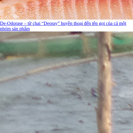
De-Odorase – từ chai “Deoray” huyền thoại đến tên gọi của cả một
nhóm sản phẩm