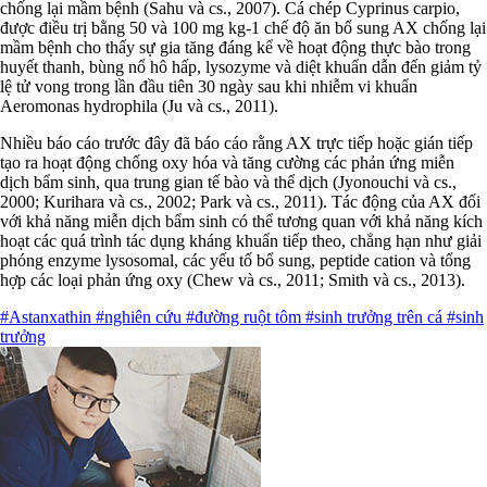
chống lại mầm bệnh (Sahu và cs., 2007). Cá chép Cyprinus carpio,
được điều trị bằng 50 và 100 mg kg-1 chế độ ăn bổ sung AX chống lại
mầm bệnh cho thấy sự gia tăng đáng kể về hoạt động thực bào trong
huyết thanh, bùng nổ hô hấp, lysozyme và diệt khuẩn dẫn đến giảm tỷ
lệ tử vong trong lần đầu tiên 30 ngày sau khi nhiễm vi khuẩn
Aeromonas hydrophila (Ju và cs., 2011).
Nhiều báo cáo trước đây đã báo cáo rằng AX trực tiếp hoặc gián tiếp
tạo ra hoạt động chống oxy hóa và tăng cường các phản ứng miễn
dịch bẩm sinh, qua trung gian tế bào và thể dịch (Jyonouchi và cs.,
2000; Kurihara và cs., 2002; Park và cs., 2011). Tác động của AX đối
với khả năng miễn dịch bẩm sinh có thể tương quan với khả năng kích
hoạt các quá trình tác dụng kháng khuẩn tiếp theo, chẳng hạn như giải
phóng enzyme lysosomal, các yếu tố bổ sung, peptide cation và tổng
hợp các loại phản ứng oxy (Chew và cs., 2011; Smith và cs., 2013).
#Astanxathin
#nghiên cứu
#đường ruột tôm
#sinh trưởng trên cá
#sinh
trưởng