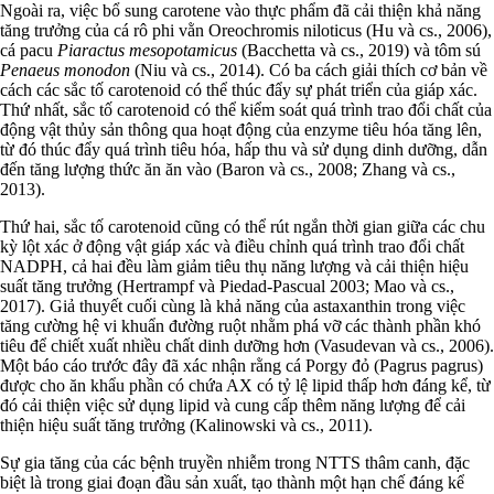
Ngoài ra, việc bổ sung carotene vào thực phẩm đã cải thiện khả năng
tăng trưởng của cá rô phi vằn Oreochromis niloticus (Hu và cs., 2006),
cá pacu
Piaractus mesopotamicus
(Bacchetta và cs., 2019) và tôm sú
Penaeus monodon
(Niu và cs., 2014). Có ba cách giải thích cơ bản về
cách các sắc tố carotenoid có thể thúc đẩy sự phát triển của giáp xác.
Thứ nhất, sắc tố carotenoid có thể kiểm soát quá trình trao đổi chất của
động vật thủy sản thông qua hoạt động của enzyme tiêu hóa tăng lên,
từ đó thúc đẩy quá trình tiêu hóa, hấp thu và sử dụng dinh dưỡng, dẫn
đến tăng lượng thức ăn ăn vào (Baron và cs., 2008; Zhang và cs.,
2013).
Thứ hai, sắc tố carotenoid cũng có thể rút ngắn thời gian giữa các chu
kỳ lột xác ở động vật giáp xác và điều chỉnh quá trình trao đổi chất
NADPH, cả hai đều làm giảm tiêu thụ năng lượng và cải thiện hiệu
suất tăng trưởng (Hertrampf và Piedad-Pascual 2003; Mao và cs.,
2017). Giả thuyết cuối cùng là khả năng của astaxanthin trong việc
tăng cường hệ vi khuẩn đường ruột nhằm phá vỡ các thành phần khó
tiêu để chiết xuất nhiều chất dinh dưỡng hơn (Vasudevan và cs., 2006).
Một báo cáo trước đây đã xác nhận rằng cá Porgy đỏ (Pagrus pagrus)
được cho ăn khẩu phần có chứa AX có tỷ lệ lipid thấp hơn đáng kể, từ
đó cải thiện việc sử dụng lipid và cung cấp thêm năng lượng để cải
thiện hiệu suất tăng trưởng (Kalinowski và cs., 2011).
Sự gia tăng của các bệnh truyền nhiễm trong NTTS thâm canh, đặc
biệt là trong giai đoạn đầu sản xuất, tạo thành một hạn chế đáng kể