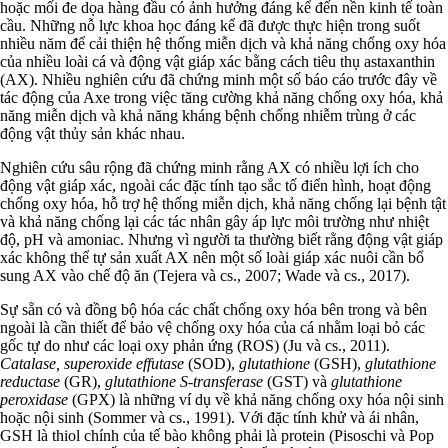
hoặc mối đe dọa hàng đầu có ảnh hưởng đáng kể đến nền kinh tế toàn
cầu. Những nỗ lực khoa học đáng kể đã được thực hiện trong suốt
nhiều năm để cải thiện hệ thống miễn dịch và khả năng chống oxy hóa
của nhiều loài cá và động vật giáp xác bằng cách tiêu thụ astaxanthin
(AX). Nhiều nghiên cứu đã chứng minh một số báo cáo trước đây về
tác động của Axe trong việc tăng cường khả năng chống oxy hóa, khả
năng miễn dịch và khả năng kháng bệnh chống nhiễm trùng ở các
động vật thủy sản khác nhau.
Nghiên cứu sâu rộng đã chứng minh rằng AX có nhiều lợi ích cho
động vật giáp xác, ngoài các đặc tính tạo sắc tố điển hình, hoạt động
chống oxy hóa, hỗ trợ hệ thống miễn dịch, khả năng chống lại bệnh tật
và khả năng chống lại các tác nhân gây áp lực môi trường như nhiệt
độ, pH và amoniac. Nhưng vì người ta thường biết rằng động vật giáp
xác không thể tự sản xuất AX nên một số loài giáp xác nuôi cần bổ
sung AX vào chế độ ăn (Tejera và cs., 2007; Wade và cs., 2017).
Sự sẵn có và đồng bộ hóa các chất chống oxy hóa bên trong và bên
ngoài là cần thiết để bảo vệ chống oxy hóa của cá nhằm loại bỏ các
gốc tự do như các loại oxy phản ứng (ROS) (Ju và cs., 2011).
Catalase, superoxide effutase
(SOD),
glutathione
(GSH),
glutathione
reductase
(GR),
glutathione S-transferase
(GST) và
glutathione
peroxidase
(GPX) là những ví dụ về khả năng chống oxy hóa nội sinh
hoặc nội sinh (Sommer và cs., 1991). Với đặc tính khử và ái nhân,
GSH là thiol chính của tế bào không phải là protein (Pisoschi và Pop