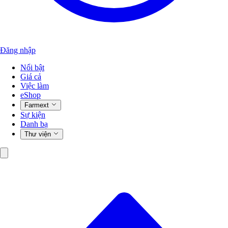
Đăng nhập
Nổi bật
Giá cả
Việc làm
eShop
Farmext
Sự kiện
Danh bạ
Thư viện