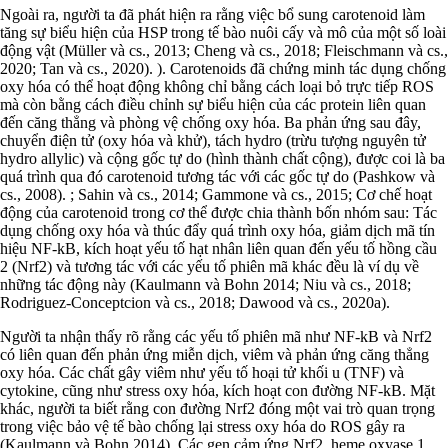
Ngoài ra, người ta đã phát hiện ra rằng việc bổ sung carotenoid làm
tăng sự biểu hiện của HSP trong tế bào nuôi cấy và mô của một số loài
động vật (Müller và cs., 2013; Cheng và cs., 2018; Fleischmann và cs.,
2020; Tan và cs., 2020). ). Carotenoids đã chứng minh tác dụng chống
oxy hóa có thể hoạt động không chỉ bằng cách loại bỏ trực tiếp ROS
mà còn bằng cách điều chỉnh sự biểu hiện của các protein liên quan
đến căng thẳng và phòng vệ chống oxy hóa. Ba phản ứng sau đây,
chuyển điện tử (oxy hóa và khử), tách hydro (trừu tượng nguyên tử
hydro allylic) và cộng gốc tự do (hình thành chất cộng), được coi là ba
quá trình qua đó carotenoid tương tác với các gốc tự do (Pashkow và
cs., 2008). ; Sahin và cs., 2014; Gammone và cs., 2015; Cơ chế hoạt
động của carotenoid trong cơ thể được chia thành bốn nhóm sau: Tác
dụng chống oxy hóa và thúc đẩy quá trình oxy hóa, giảm dịch mã tín
hiệu NF-kB, kích hoạt yếu tố hạt nhân liên quan đến yếu tố hồng cầu
2 (Nrf2) và tương tác với các yếu tố phiên mã khác đều là ví dụ về
những tác động này (Kaulmann và Bohn 2014; Niu và cs., 2018;
Rodriguez-Conceptcion và cs., 2018; Dawood và cs., 2020a).
Người ta nhận thấy rõ rằng các yếu tố phiên mã như NF-kB và Nrf2
có liên quan đến phản ứng miễn dịch, viêm và phản ứng căng thẳng
oxy hóa. Các chất gây viêm như yếu tố hoại tử khối u (TNF) và
cytokine, cũng như stress oxy hóa, kích hoạt con đường NF-kB. Mặt
khác, người ta biết rằng con đường Nrf2 đóng một vai trò quan trọng
trong việc bảo vệ tế bào chống lại stress oxy hóa do ROS gây ra
(Kaulmann và Bohn 2014). Các gen cảm ứng Nrf2, heme oxyase 1