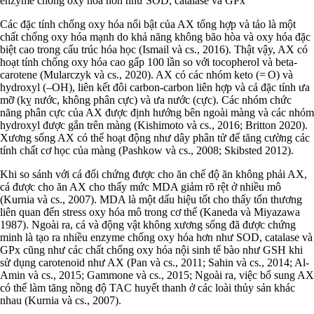
enzyme chống oxy hóa hơn như SOD, catalase và GPx
Các đặc tính chống oxy hóa nổi bật của AX tổng hợp và tảo là một
chất chống oxy hóa mạnh do khả năng không bão hòa và oxy hóa đặc
biệt cao trong cấu trúc hóa học (Ismail và cs., 2016). Thật vậy, AX có
hoạt tính chống oxy hóa cao gấp 100 lần so với tocopherol và beta-
carotene (Mularczyk và cs., 2020). AX có các nhóm keto (= O) và
hydroxyl (–OH), liên kết đôi carbon-carbon liên hợp và cả đặc tính ưa
mỡ (kỵ nước, không phân cực) và ưa nước (cực). Các nhóm chức
năng phân cực của AX được định hướng bên ngoài màng và các nhóm
hydroxyl được gắn trên màng (Kishimoto và cs., 2016; Britton 2020).
Xương sống AX có thể hoạt động như dây phân tử để tăng cường các
tính chất cơ học của màng (Pashkow và cs., 2008; Skibsted 2012).
Khi so sánh với cá đối chứng được cho ăn chế độ ăn không phải AX,
cá được cho ăn AX cho thấy mức MDA giảm rõ rệt ở nhiều mô
(Kurnia và cs., 2007). MDA là một dấu hiệu tốt cho thấy tổn thương
liên quan đến stress oxy hóa mô trong cơ thể (Kaneda và Miyazawa
1987). Ngoài ra, cá và động vật không xương sống đã được chứng
minh là tạo ra nhiều enzyme chống oxy hóa hơn như SOD, catalase và
GPx cũng như các chất chống oxy hóa nội sinh tế bào như GSH khi
sử dụng carotenoid như AX (Pan và cs., 2011; Sahin và cs., 2014; Al-
Amin và cs., 2015; Gammone và cs., 2015; Ngoài ra, việc bổ sung AX
có thể làm tăng nồng độ TAC huyết thanh ở các loài thủy sản khác
nhau (Kurnia và cs., 2007).