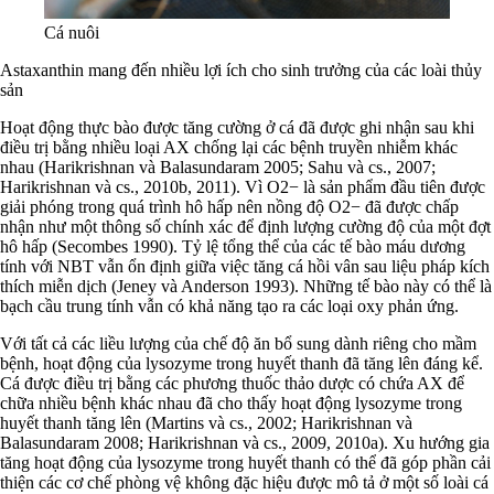
Cá nuôi
Astaxanthin mang đến nhiều lợi ích cho sinh trưởng của các loài thủy
sản
Hoạt động thực bào được tăng cường ở cá đã được ghi nhận sau khi
điều trị bằng nhiều loại AX chống lại các bệnh truyền nhiễm khác
nhau (Harikrishnan và Balasundaram 2005; Sahu và cs., 2007;
Harikrishnan và cs., 2010b, 2011). Vì O2− là sản phẩm đầu tiên được
giải phóng trong quá trình hô hấp nên nồng độ O2− đã được chấp
nhận như một thông số chính xác để định lượng cường độ của một đợt
hô hấp (Secombes 1990). Tỷ lệ tổng thể của các tế bào máu dương
tính với NBT vẫn ổn định giữa việc tăng cá hồi vân sau liệu pháp kích
thích miễn dịch (Jeney và Anderson 1993). Những tế bào này có thể là
bạch cầu trung tính vẫn có khả năng tạo ra các loại oxy phản ứng.
Với tất cả các liều lượng của chế độ ăn bổ sung dành riêng cho mầm
bệnh, hoạt động của lysozyme trong huyết thanh đã tăng lên đáng kể.
Cá được điều trị bằng các phương thuốc thảo dược có chứa AX để
chữa nhiều bệnh khác nhau đã cho thấy hoạt động lysozyme trong
huyết thanh tăng lên (Martins và cs., 2002; Harikrishnan và
Balasundaram 2008; Harikrishnan và cs., 2009, 2010a). Xu hướng gia
tăng hoạt động của lysozyme trong huyết thanh có thể đã góp phần cải
thiện các cơ chế phòng vệ không đặc hiệu được mô tả ở một số loài cá