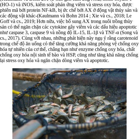
(HO-1) và iNOS, kiểm soát phản ứng viêm và stress oxy hóa, được
phiên mã bởi protein NF-kB, bị ức chế bởi AX ở động vật thủy sản và
các động vật khác-(Kaulmann và Bohn 2014 ; Xie và cs., 2018; Le
Goff và cs., 2019; Hơn nữa, việc bổ sung AX trong nuôi trồng thủy
sản có thể ngăn chặn các cytokine gây viêm và các dấu hiệu apoptotic
như caspase 3, caspase 9 và nồng độ IL-15, IL-1β và TNF-α (Song và
cs., 2017). Cùng với nhau, những phát hiện này ngụ ý rằng carotenoid
trong chế độ ăn uống có thể tăng cường khả năng phòng vệ chống oxy
hóa tự nhiên của cơ thể, chẳng hạn như enzyme chống oxy hóa, chất
chống oxy hóa nội sinh tế bào và HSP, cũng như tăng khả năng chống
lại stress oxy hóa và ngăn chặn dòng viêm và apoptotic.