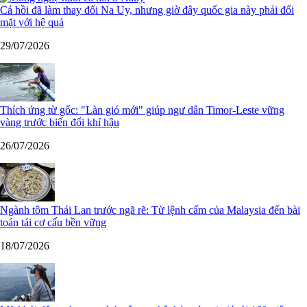
Cá hồi đã làm thay đổi Na Uy, nhưng giờ đây quốc gia này phải đối
mặt với hệ quả
29/07/2026
Thích ứng từ gốc: "Làn gió mới" giúp ngư dân Timor-Leste vững
vàng trước biến đổi khí hậu
26/07/2026
Ngành tôm Thái Lan trước ngã rẽ: Từ lệnh cấm của Malaysia đến bài
toán tái cơ cấu bền vững
18/07/2026