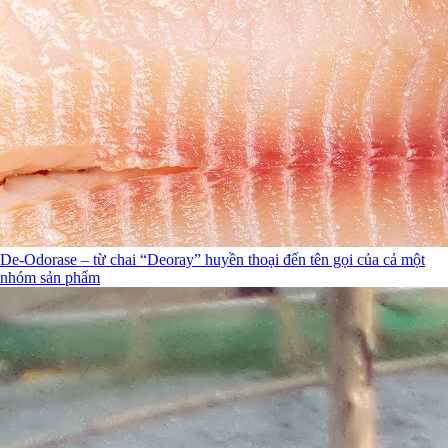
De-Odorase – từ chai “Deoray” huyền thoại đến tên gọi của cả một
nhóm sản phẩm