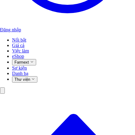
Đăng nhập
Nổi bật
Giá cả
Việc làm
eShop
Farmext
Sự kiện
Danh bạ
Thư viện