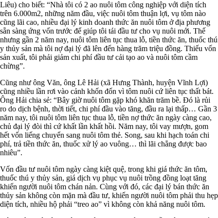
Liêu) cho biết: “Nhà tôi có 2 ao nuôi tôm công nghiệp với diện tích
trên 6.000m2, những năm đầu, việc nuôi tôm thuận lợi, vụ tôm nào
cũng lãi cao, nhiều đại lý kinh doanh thức ăn nuôi tôm ở địa phương
sẵn sàng ứng vốn trước để giúp tôi tái đầu tư cho vụ nuôi mới. Thế
nhưng gần 2 năm nay, nuôi tôm liên tục thua lỗ, tiền thức ăn, thuốc thú
y thủy sản mà tôi nợ đại lý đã lên đến hàng trăm triệu đồng. Thiếu vốn
sản xuất, tôi phải giảm chi phí đầu tư cải tạo ao và nuôi tôm cầm
chừng”.
Cũng như ông Văn, ông Lê Hải (xã Hưng Thành, huyện Vĩnh Lợi)
cũng nhiều lần rơi vào cảnh khốn đốn vì tôm nuôi cứ liên tục thất bát.
Ông Hải chia sẻ: “Bây giờ nuôi tôm gặp khó khăn trăm bề. Đó là rủi
ro do dịch bệnh, thời tiết, chi phí đầu vào tăng, đầu ra lại thấp… Gần 3
năm nay, tôi nuôi tôm liên tục thua lỗ, tiền nợ thức ăn ngày càng cao,
chủ đại lý đòi thì cứ khất lần khất hồi. Năm nay, tôi vay mượn, gom
hết vốn liếng chuyển sang nuôi tôm thẻ. Song, sau khi hạch toán chi
phí, trả tiền thức ăn, thuốc xử lý ao vuông… thì lãi chẳng được bao
nhiêu”.
Vốn đầu tư nuôi tôm ngày càng kiệt quệ, trong khi giá thức ăn tôm,
thuốc thú y thủy sản, giá dịch vụ phục vụ nuôi trồng đồng loạt tăng
khiến người nuôi tôm chán nản. Cùng với đó, các đại lý bán thức ăn
thủy sản không còn mặn mà đầu tư, khiến người nuôi tôm phải thu hẹp
diện tích, nhiều hộ phải “treo ao” vì không còn khả năng nuôi tôm.