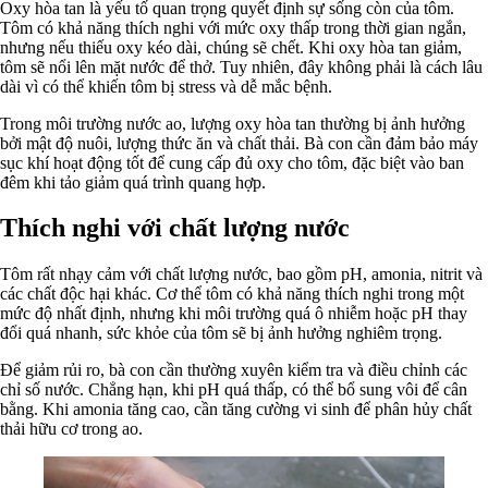
Oxy hòa tan là yếu tố quan trọng quyết định sự sống còn của tôm.
Tôm có khả năng thích nghi với mức oxy thấp trong thời gian ngắn,
nhưng nếu thiếu oxy kéo dài, chúng sẽ chết. Khi oxy hòa tan giảm,
tôm sẽ nổi lên mặt nước để thở. Tuy nhiên, đây không phải là cách lâu
dài vì có thể khiến tôm bị stress và dễ mắc bệnh.
Trong môi trường nước ao, lượng oxy hòa tan thường bị ảnh hưởng
bởi mật độ nuôi, lượng thức ăn và chất thải. Bà con cần đảm bảo máy
sục khí hoạt động tốt để cung cấp đủ oxy cho tôm, đặc biệt vào ban
đêm khi tảo giảm quá trình quang hợp.
Thích nghi với chất lượng nước
Tôm rất nhạy cảm với chất lượng nước, bao gồm pH, amonia, nitrit và
các chất độc hại khác. Cơ thể tôm có khả năng thích nghi trong một
mức độ nhất định, nhưng khi môi trường quá ô nhiễm hoặc pH thay
đổi quá nhanh, sức khỏe của tôm sẽ bị ảnh hưởng nghiêm trọng.
Để giảm rủi ro, bà con cần thường xuyên kiểm tra và điều chỉnh các
chỉ số nước. Chẳng hạn, khi pH quá thấp, có thể bổ sung vôi để cân
bằng. Khi amonia tăng cao, cần tăng cường vi sinh để phân hủy chất
thải hữu cơ trong ao.