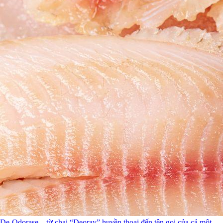
De-Odorase – từ chai “Deoray” huyền thoại đến tên gọi của cả một