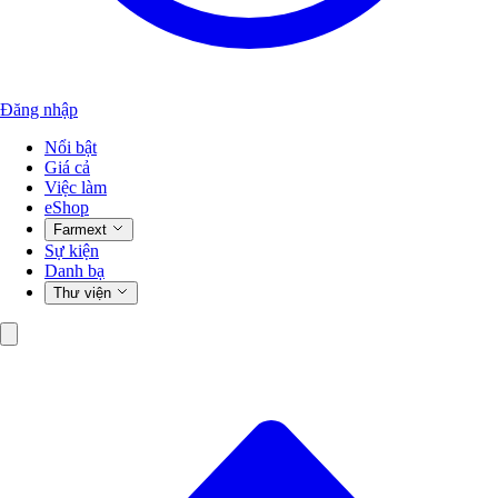
Đăng nhập
Nổi bật
Giá cả
Việc làm
eShop
Farmext
Sự kiện
Danh bạ
Thư viện