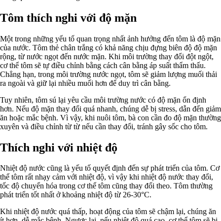
Tôm thích nghi với độ mặn
Một trong những yếu tố quan trọng nhất ảnh hưởng đến tôm là độ mặn
của nước. Tôm thẻ chân trắng có khả năng chịu đựng biên độ độ mặn
rộng, từ nước ngọt đến nước mặn. Khi môi trường thay đổi đột ngột,
cơ thể tôm sẽ tự điều chỉnh bằng cách cân bằng áp suất thẩm thấu.
Chẳng hạn, trong môi trường nước ngọt, tôm sẽ giảm lượng muối thải
ra ngoài và giữ lại nhiều muối hơn để duy trì cân bằng.
Tuy nhiên, tôm sú lại yêu cầu môi trường nước có độ mặn ổn định
hơn. Nếu độ mặn thay đổi quá nhanh, chúng dễ bị stress, dẫn đến giảm
ăn hoặc mắc bệnh. Vì vậy, khi nuôi tôm, bà con cần đo độ mặn thường
xuyên và điều chỉnh từ từ nếu cần thay đổi, tránh gây sốc cho tôm.
Thích nghi với nhiệt độ
Nhiệt độ nước cũng là yếu tố quyết định đến sự phát triển của tôm. Cơ
thể tôm rất nhạy cảm với nhiệt độ, vì vậy khi nhiệt độ nước thay đổi,
tốc độ chuyển hóa trong cơ thể tôm cũng thay đổi theo. Tôm thường
phát triển tốt nhất ở khoảng nhiệt độ từ 26-30°C.
Khi nhiệt độ nước quá thấp, hoạt động của tôm sẽ chậm lại, chúng ăn
ít hơn, dễ mắc bệnh. Ngược lại, nếu nhiệt độ quá cao, cơ thể tôm sẽ bị