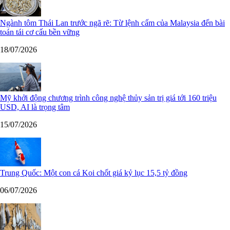
Ngành tôm Thái Lan trước ngã rẽ: Từ lệnh cấm của Malaysia đến bài
toán tái cơ cấu bền vững
18/07/2026
Mỹ khởi động chương trình công nghệ thủy sản trị giá tới 160 triệu
USD, AI là trọng tâm
15/07/2026
Trung Quốc: Một con cá Koi chốt giá kỷ lục 15,5 tỷ đồng
06/07/2026