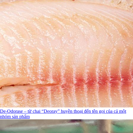
De-Odorase – từ chai “Deoray” huyền thoại đến tên gọi của cả một
nhóm sản phẩm