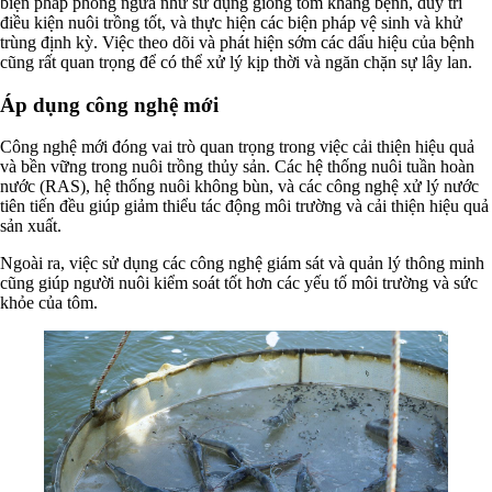
biện pháp phòng ngừa như sử dụng giống tôm kháng bệnh, duy trì
điều kiện nuôi trồng tốt, và thực hiện các biện pháp vệ sinh và khử
trùng định kỳ. Việc theo dõi và phát hiện sớm các dấu hiệu của bệnh
cũng rất quan trọng để có thể xử lý kịp thời và ngăn chặn sự lây lan.
Áp dụng công nghệ mới
Công nghệ mới đóng vai trò quan trọng trong việc cải thiện hiệu quả
và bền vững trong nuôi trồng thủy sản. Các hệ thống nuôi tuần hoàn
nước (RAS), hệ thống nuôi không bùn, và các công nghệ xử lý nước
tiên tiến đều giúp giảm thiểu tác động môi trường và cải thiện hiệu quả
sản xuất.
Ngoài ra, việc sử dụng các công nghệ giám sát và quản lý thông minh
cũng giúp người nuôi kiểm soát tốt hơn các yếu tố môi trường và sức
khỏe của tôm.