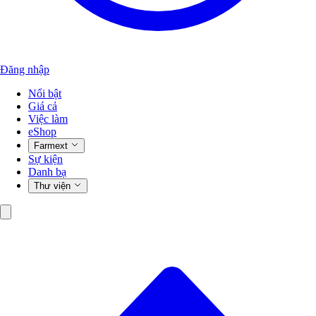
Đăng nhập
Nổi bật
Giá cả
Việc làm
eShop
Farmext
Sự kiện
Danh bạ
Thư viện