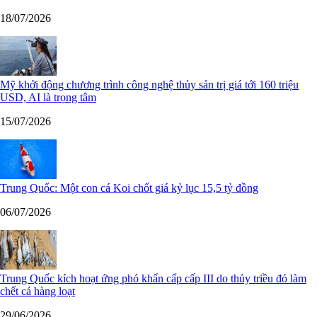
18/07/2026
Mỹ khởi động chương trình công nghệ thủy sản trị giá tới 160 triệu
USD, AI là trọng tâm
15/07/2026
Trung Quốc: Một con cá Koi chốt giá kỷ lục 15,5 tỷ đồng
06/07/2026
Trung Quốc kích hoạt ứng phó khẩn cấp cấp III do thủy triều đỏ làm
chết cá hàng loạt
29/06/2026