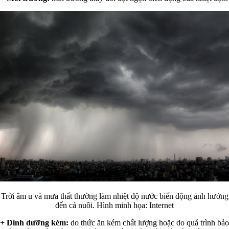
Trời âm u và mưa thất thường làm nhiệt độ nước biến động ảnh hưởng
đến cá nuôi. Hình minh họa: Internet
+ Dinh dưỡng kém:
do thức ăn kém chất lượng hoặc do quá trình bảo