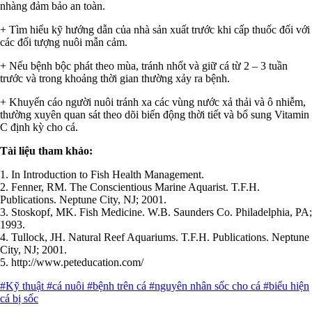
nhàng đảm bảo an toàn.
+ Tìm hiểu kỹ hướng dẫn của nhà sản xuất trước khi cấp thuốc đối với
các đối tượng nuôi mẫn cảm.
+ Nếu bệnh bộc phát theo mùa, tránh nhốt và giữ cá từ 2 – 3 tuần
trước và trong khoảng thời gian thường xảy ra bệnh.
+ Khuyến cáo người nuôi tránh xa các vùng nước xả thải và ô nhiễm,
thường xuyên quan sát theo dõi biến động thời tiết và bổ sung Vitamin
C định kỳ cho cá.
Tài
liệu
tham
khảo:
1. In Introduction to Fish Health Management.
2. Fenner, RM. The Conscientious Marine Aquarist. T.F.H.
Publications. Neptune City, NJ; 2001.
3. Stoskopf, MK. Fish Medicine. W.B. Saunders Co. Philadelphia, PA;
1993.
4. Tullock, JH. Natural Reef Aquariums. T.F.H. Publications. Neptune
City, NJ; 2001.
5. http://www.peteducation.com/
#Kỹ thuật
#cá nuôi
#bệnh trên cá
#nguyên nhân sốc cho cá
#biểu hiện
cá bị sốc