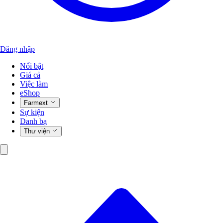
Đăng nhập
Nổi bật
Giá cả
Việc làm
eShop
Farmext
Sự kiện
Danh bạ
Thư viện