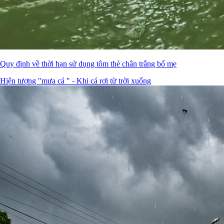
Quy định về thời hạn sử dụng tôm thẻ chân trắng bố mẹ
Hiện tượng "mưa cá " - Khi cá rơi từ trời xuống