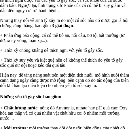
sẽ thích nghi được vói các yếu tố gây sốc, và sức khỏe của cá được
đảm bảo. Ngược lại, tình trạng sức khỏe của cá có thể bị suy giảm và
dẫn đến nguy cơ trở thành bệnh.
Những thay đổi về sinh lý xảy ra do một cú sốc nào đó được gọi là hội
chứng căng thẳng, bao gồm
3 giai đoạn
:
+ Phản ứng báo động: cá có thể bỏ ăn, nổi đầu, bơ lội bất thường (lờ
đờ, xoay vòng, loạn xạ...).
+ Thời kỳ chóng kháng để thích nghi với yếu tố gây sốc.
+ Thời kỳ suy yếu và kiệt quệ nếu cá không thể thích do yếu tố gây
sốc quá dữ dội hoặc kéo dài quá lâu.
Hiện nay, để tăng năng suất trên một diện tích nuôi, mô hình nuôi thâm
canh đang ngày càng được mở rộng, bên cạnh đó do tác động của biến
đổi khí hậu tạo điều kiện cho nhiều yếu tố sốc xảy ra.
Những yếu tố gây sốc bao gồm:
+ Chất lượng nước
: nồng độ Ammonia, nitrate hay pH quá cao; Oxy
hòa tan thấp và có quá nhiều vật chất hữu cơ, ô nhiễm môi trường
nước ...
+ Môi trường:
môi trường thay đổi đột ngột: biến động của nhiệt độ...