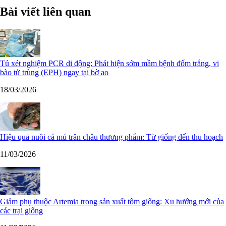
Bài viết liên quan
Tủ xét nghiệm PCR di động: Phát hiện sớm mầm bệnh đốm trắng, vi
bào tử trùng (EPH) ngay tại bờ ao
18/03/2026
Hiệu quả nuôi cá mú trân châu thương phẩm: Từ giống đến thu hoạch
11/03/2026
Giảm phụ thuộc Artemia trong sản xuất tôm giống: Xu hướng mới của
các trại giống