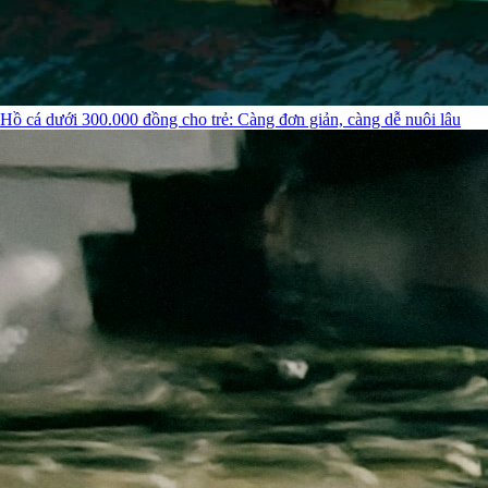
Hồ cá dưới 300.000 đồng cho trẻ: Càng đơn giản, càng dễ nuôi lâu