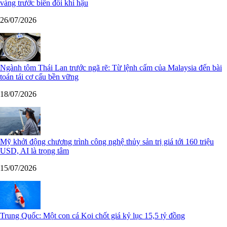
vàng trước biến đổi khí hậu
26/07/2026
Ngành tôm Thái Lan trước ngã rẽ: Từ lệnh cấm của Malaysia đến bài
toán tái cơ cấu bền vững
18/07/2026
Mỹ khởi động chương trình công nghệ thủy sản trị giá tới 160 triệu
USD, AI là trọng tâm
15/07/2026
Trung Quốc: Một con cá Koi chốt giá kỷ lục 15,5 tỷ đồng