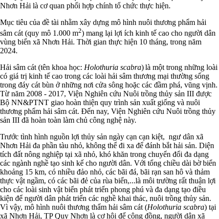
Nhơn Hải là cơ quan phối hợp chính tổ chức thực hiện.
Mục tiêu của đề tài nhằm xây dựng mô hình nuôi thương phẩm hải
2
sâm cát (quy mô 1.000 m
) mang lại lợi ích kinh tế cao cho người dân
vùng biển xã Nhơn Hải. Thời gian thực hiện 10 tháng, trong năm
2024.
Hải sâm cát (tên khoa học:
Holothuria scabra
) là một trong những loài
có giá trị kinh tế cao trong các loài hải sâm thương mại thường sống
trong đáy cát bùn ở những nơi cửa sông hoặc các đầm phá, vũng vịnh.
Từ năm 2008 - 2017, Viện Nghiên cứu Nuôi trồng thủy sản III được
Bộ NN&PTNT giao hoàn thiện quy trình sản xuất giống và nuôi
thương phẩm hải sâm cát. Đến nay, Viện Nghiên cứu Nuôi trồng thủy
sản III đã hoàn toàn làm chủ công nghệ này.
Trước tình hình nguồn lợi thủy sản ngày cạn cạn kiệt, ngư dân xã
Nhơn Hải đa phần tàu nhỏ, không thể đi xa để đánh bắt hải sản. Diện
tích đất nông nghiệp tại xã nhỏ, khó khăn trong chuyển đổi đa dạng
các ngành nghề tạo sinh kế cho người dân. Với tổng chiều dài bờ biển
khoảng 15 km, có nhiều đảo nhỏ, các bãi đá, bãi rạn san hô và thảm
thực vật ngầm, có các bãi đẻ của rùa biển,...là môi trường rất thuận lợi
cho các loài sinh vật biển phát triển phong phú và đa dạng tạo điều
kiện để người dân phát triển các nghề khai thác, nuôi trồng thủy sản.
Vì vậy, mô hình nuôi thương thẩm hải sâm cát (
Holothuria scabra
) tại
xã Nhơn Hải, TP Quy Nhơn là cơ hội để cộng đồng, người dân xã