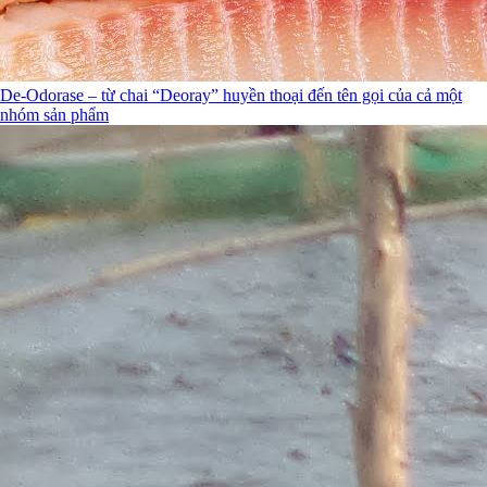
De-Odorase – từ chai “Deoray” huyền thoại đến tên gọi của cả một
nhóm sản phẩm