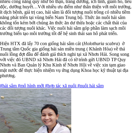
nhiều công năng quý như bổ thận, tráng dương, ích tinh, giảm ho, tiêu
độc, dưỡng huyết…Với nhiều ưu điểm như thân thiện với môi trường,
ít dịch bệnh, giá trị cao, hải sâm là đối tượng nuôi trồng có nhiều tiềm
năng phát triển tại vùng biển Nam Trung bộ. Thức ăn nuôi hải sâm
không tốn kém bởi chúng ăn thức ăn dư thừa hoặc các chất thải của
các đối tượng nuôi khác. Việc nuôi hải sâm góp phần làm sạch môi
trường biển tạo môi trường tốt để hệ sinh thái san hô phát triển.
Hiện HTX đã lấy 70 con giống hải sâm cát (
Holothuria scabra
) ở
Trung tâm Quốc gia giống hải sản miền trung ( Khánh Hòa) về thả
nuôi lồng đợt đầu để đánh giá thích nghi tại xã Nhơn Hải. Song song
với việc đó UBND xã Nhơn Hải đã có tờ trình gửi UBND TP Quy
Nhơn và Ban Quản lý Khu Kinh tế Nhơn Hội về việc xin tạm giao
mặt nước để thực hiện nhiệm vụ ứng dụng Khoa học kỹ thuật tại địa
phương.
#hải sâm
#mô hình mới
#hợp tác xã nuôi
#nuôi hải sâm