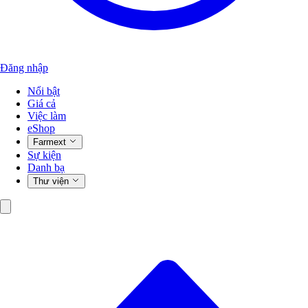
Đăng nhập
Nổi bật
Giá cả
Việc làm
eShop
Farmext
Sự kiện
Danh bạ
Thư viện