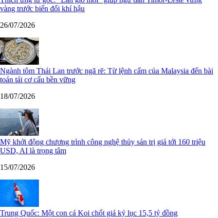
26/07/2026
Ngành tôm Thái Lan trước ngã rẽ: Từ lệnh cấm của Malaysia đến bài
toán tái cơ cấu bền vững
18/07/2026
Mỹ khởi động chương trình công nghệ thủy sản trị giá tới 160 triệu
USD, AI là trọng tâm
15/07/2026
Trung Quốc: Một con cá Koi chốt giá kỷ lục 15,5 tỷ đồng
06/07/2026