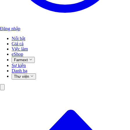
Đăng nhập
Nổi bật
Giá cả
Việc làm
eShop
Farmext
Sự kiện
Danh bạ
Thư viện