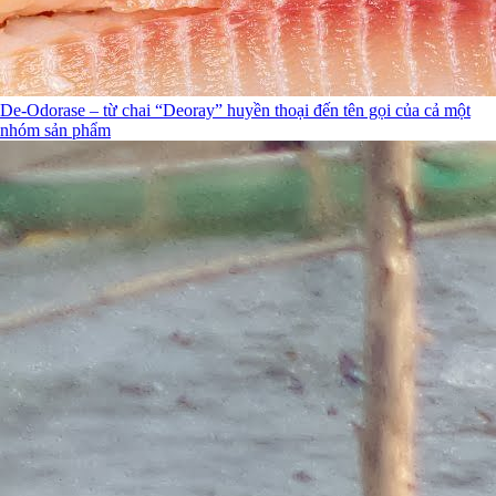
De-Odorase – từ chai “Deoray” huyền thoại đến tên gọi của cả một
nhóm sản phẩm