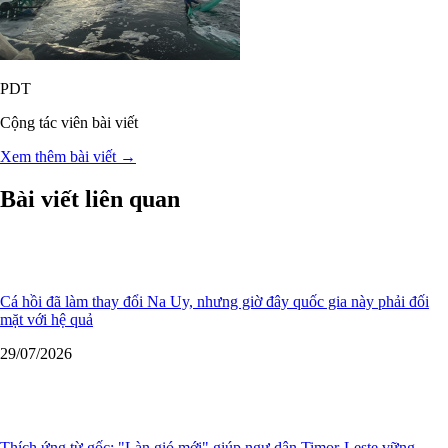
PDT
Cộng tác viên bài viết
Xem thêm bài viết →
Bài viết liên quan
Cá hồi đã làm thay đổi Na Uy, nhưng giờ đây quốc gia này phải đối
mặt với hệ quả
29/07/2026
Thích ứng từ gốc: "Làn gió mới" giúp ngư dân Timor-Leste vững
vàng trước biến đổi khí hậu