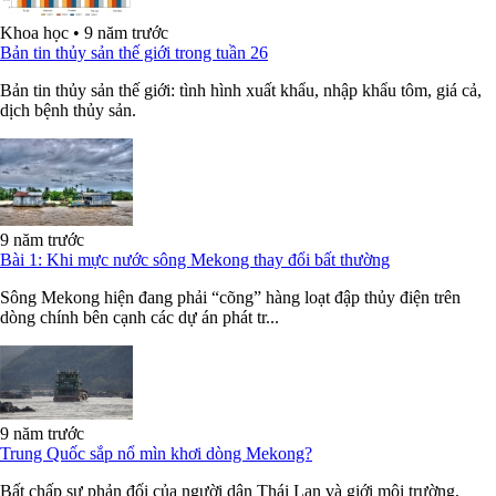
Khoa học
•
9 năm trước
Bản tin thủy sản thế giới trong tuần 26
Bản tin thủy sản thế giới: tình hình xuất khẩu, nhập khẩu tôm, giá cả,
dịch bệnh thủy sản.
9 năm trước
Bài 1: Khi mực nước sông Mekong thay đổi bất thường
Sông Mekong hiện đang phải “cõng” hàng loạt đập thủy điện trên
dòng chính bên cạnh các dự án phát tr...
9 năm trước
Trung Quốc sắp nổ mìn khơi dòng Mekong?
Bất chấp sự phản đối của người dân Thái Lan và giới môi trường,