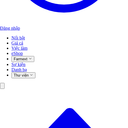
Đăng nhập
Nổi bật
Giá cả
Việc làm
eShop
Farmext
Sự kiện
Danh bạ
Thư viện