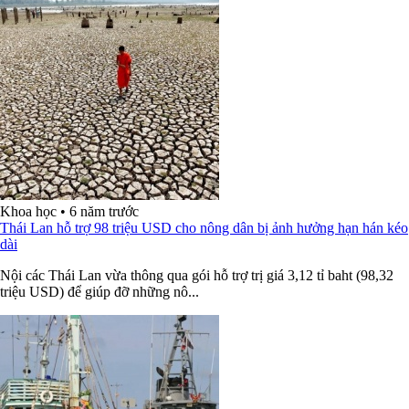
Khoa học
•
6 năm trước
Thái Lan hỗ trợ 98 triệu USD cho nông dân bị ảnh hưởng hạn hán kéo
dài
Nội các Thái Lan vừa thông qua gói hỗ trợ trị giá 3,12 tỉ baht (98,32
triệu USD) để giúp đỡ những nô...