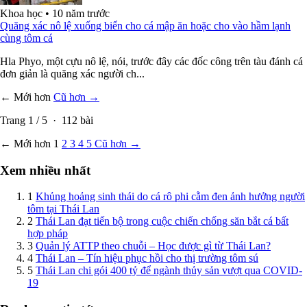
Khoa học
•
10 năm trước
Quăng xác nô lệ xuống biển cho cá mập ăn hoặc cho vào hầm lạnh
cùng tôm cá
Hla Phyo, một cựu nô lệ, nói, trước đây các đốc công trên tàu đánh cá
đơn giản là quăng xác người ch...
← Mới hơn
Cũ hơn →
Trang
1
/
5
·
112
bài
← Mới hơn
1
2
3
4
5
Cũ hơn →
Xem nhiều nhất
1
Khủng hoảng sinh thái do cá rô phi cằm đen ảnh hưởng người
tôm tại Thái Lan
2
Thái Lan đạt tiến bộ trong cuộc chiến chống săn bắt cá bất
hợp pháp
3
Quản lý ATTP theo chuỗi – Học được gì từ Thái Lan?
4
Thái Lan – Tín hiệu phục hồi cho thị trường tôm sú
5
Thái Lan chi gói 400 tỷ để ngành thủy sản vượt qua COVID-
19