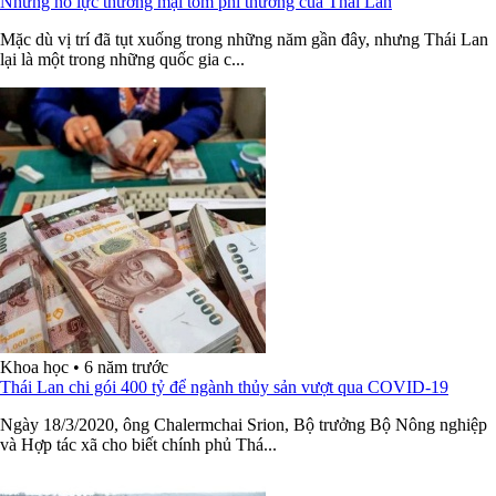
Những nỗ lực thương mại tôm phi thường của Thái Lan
Mặc dù vị trí đã tụt xuống trong những năm gần đây, nhưng Thái Lan
lại là một trong những quốc gia c...
Khoa học
•
6 năm trước
Thái Lan chi gói 400 tỷ để ngành thủy sản vượt qua COVID-19
Ngày 18/3/2020, ông Chalermchai Srion, Bộ trưởng Bộ Nông nghiệp
và Hợp tác xã cho biết chính phủ Thá...