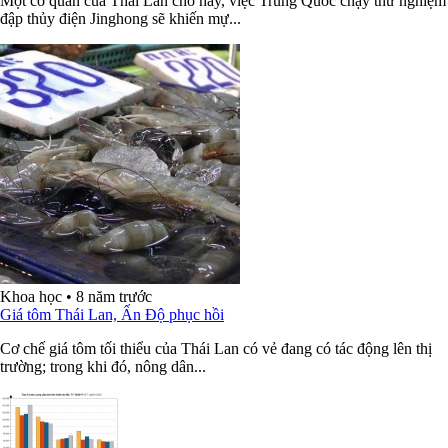
Một cơ quan của Thái Lan cho hay, việc Trung Quốc chạy thử nghiệm
đập thủy điện Jinghong sẽ khiến mự...
Khoa học
•
8 năm trước
Giá tôm Thái Lan, Ấn Độ phục hồi
Cơ chế giá tôm tối thiểu của Thái Lan có vẻ đang có tác động lên thị
trường; trong khi đó, nông dân...