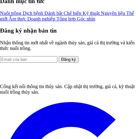
Danh mục tin tức
Nuôi trồng
Dịch bệnh
Đánh bắt
Chế biến
Kỹ thuật
Nguyên liệu
Thế
giới
Ẩm thực
Doanh nghiệp
Tổng hợp
Góc nhìn
Đăng ký nhận bản tin
Nhận thông tin mới nhất về ngành thủy sản, giá cả thị trường và kiến
thức nuôi trồng.
Đăng ký
Cổng kết nối thông tin thủy sản. Cập nhật thị trường, giá cả, kỹ thuật
nuôi trồng thủy sản.