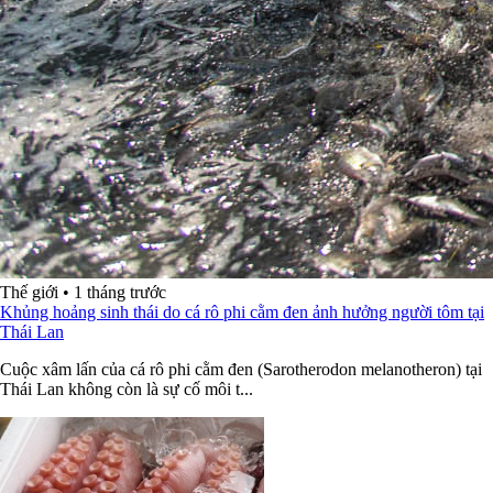
Thế giới
•
1 tháng trước
Khủng hoảng sinh thái do cá rô phi cằm đen ảnh hưởng người tôm tại
Thái Lan
Cuộc xâm lấn của cá rô phi cằm đen (Sarotherodon melanotheron) tại
Thái Lan không còn là sự cố môi t...