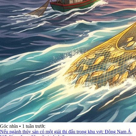
Góc nhìn
•
1 tuần trước
Nếu ngành thủy sản có một giải thi đấu trong khu vực Đông Nam Á,