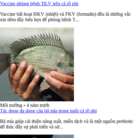
Vaccine phòng bệnh TiLV trên cá rô phi
Vaccine bất hoạt HKV (nhiệt) và FKV (formalin) đều là những vắc
xin tiêm đầy hứa hẹn để phòng bệnh T...
Môi trường
•
4 năm trước
Tác dụng đa dạng của bã mía trong nuôi cá rô phi
Bã mía giúp cải thiện năng suất, miễn dịch và là một nguồn prebiotic
để thúc đẩy sự phát triển và sử...