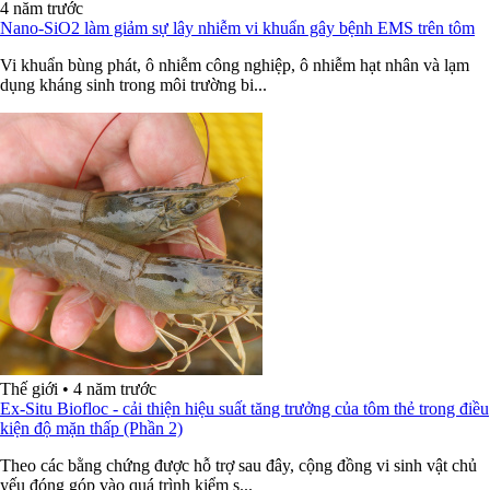
4 năm trước
Nano-SiO2 làm giảm sự lây nhiễm vi khuẩn gây bệnh EMS trên tôm
Vi khuẩn bùng phát, ô nhiễm công nghiệp, ô nhiễm hạt nhân và lạm
dụng kháng sinh trong môi trường bi...
Thế giới
•
4 năm trước
Ex-Situ Biofloc - cải thiện hiệu suất tăng trưởng của tôm thẻ trong điều
kiện độ mặn thấp (Phần 2)
Theo các bằng chứng được hỗ trợ sau đây, cộng đồng vi sinh vật chủ
yếu đóng góp vào quá trình kiểm s...