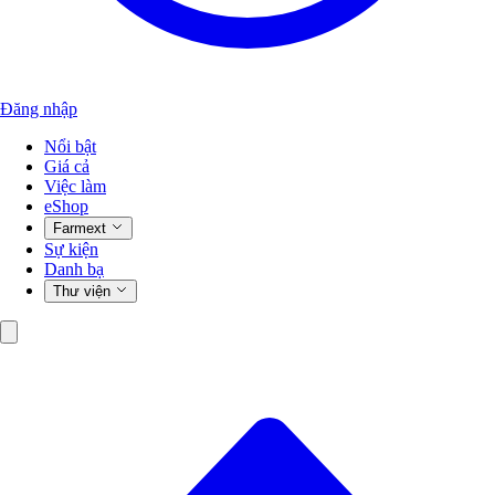
Đăng nhập
Nổi bật
Giá cả
Việc làm
eShop
Farmext
Sự kiện
Danh bạ
Thư viện