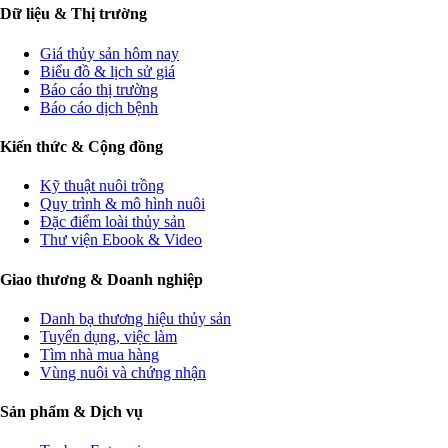
Dữ liệu & Thị trường
Giá thủy sản hôm nay
Biểu đồ & lịch sử giá
Báo cáo thị trường
Báo cáo dịch bệnh
Kiến thức & Cộng đồng
Kỹ thuật nuôi trồng
Quy trình & mô hình nuôi
Đặc điểm loài thủy sản
Thư viện Ebook & Video
Giao thương & Doanh nghiệp
Danh bạ thương hiệu thủy sản
Tuyển dụng, việc làm
Tìm nhà mua hàng
Vùng nuôi và chứng nhận
Sản phẩm & Dịch vụ