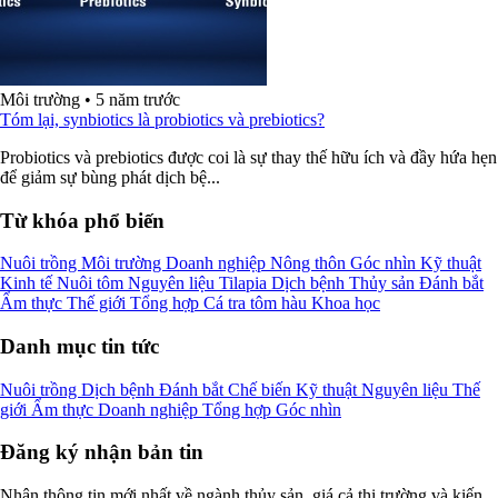
Môi trường
•
5 năm trước
Tóm lại, synbiotics là probiotics và prebiotics?
Probiotics và prebiotics được coi là sự thay thế hữu ích và đầy hứa hẹn
để giảm sự bùng phát dịch bệ...
Từ khóa phổ biến
Nuôi trồng
Môi trường
Doanh nghiệp
Nông thôn
Góc nhìn
Kỹ thuật
Kinh tế
Nuôi tôm
Nguyên liệu
Tilapia
Dịch bệnh
Thủy sản
Đánh bắt
Ẩm thực
Thế giới
Tổng hợp
Cá tra
tôm
hàu
Khoa học
Danh mục tin tức
Nuôi trồng
Dịch bệnh
Đánh bắt
Chế biến
Kỹ thuật
Nguyên liệu
Thế
giới
Ẩm thực
Doanh nghiệp
Tổng hợp
Góc nhìn
Đăng ký nhận bản tin
Nhận thông tin mới nhất về ngành thủy sản, giá cả thị trường và kiến