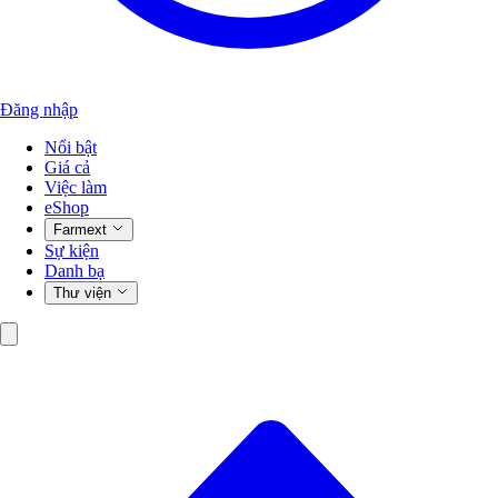
Đăng nhập
Nổi bật
Giá cả
Việc làm
eShop
Farmext
Sự kiện
Danh bạ
Thư viện