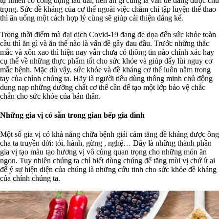
tự nhiên có công dụng lâu dài, nên ăn gì cũng là vấn đề đáng được chú
trọng. Sức đề kháng của cơ thể ngoài việc chăm chỉ tập luyện thể thao
thì ăn uống một cách hợp lý cùng sẽ giúp cải thiện đáng kể.
Trong thời điểm mà đại dịch Covid-19 đang đe dọa đến sức khỏe toàn
cầu thì ăn gì và ăn thế nào là vấn đề gây đau đầu. Trước những thắc
mắc và xôn xao thì hiện nay vẫn chưa có thông tin nào chính xác hay
cụ thể về những thực phẩm tốt cho sức khỏe và giúp đẩy lùi nguy cơ
mắc bệnh. Mặc dù vậy, sức khỏe và đề kháng cơ thể luôn nằm trong
tay của chính chúng ta. Hãy là người tiêu dùng thông minh chủ động
dung nạp những dưỡng chất cơ thể cần để tạo một lớp bảo vệ chắc
chắn cho sức khỏe của bản thân.
Những gia vị có sẵn trong gian bếp gia đình
Một số gia vị có khả năng chữa bệnh giải cảm tăng đề kháng được ông
cha ta truyền đời: tỏi, hành, gừng , nghệ… Đây là những thành phần
gia vị tạo màu tạo hương vị vô cùng quan trọng cho những món ăn
ngon. Tuy nhiên chúng ta chỉ biết dùng chúng để tăng mùi vị chứ ít ai
để ý sự hiện diện của chúng là những cứu tinh cho sức khỏe đề kháng
của chính chúng ta.