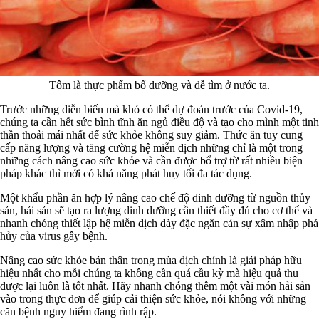
Tôm là thực phẩm bổ dưỡng và dễ tìm ở nước ta.
Trước những diễn biến mà khó có thể dự đoán trước của Covid-19,
chúng ta cần hết sức bình tĩnh ăn ngủ điều độ và tạo cho mình một tinh
thần thoải mái nhất để sức khỏe không suy giảm. Thức ăn tuy cung
cấp năng lượng và tăng cường hệ miễn dịch những chỉ là một trong
những cách nâng cao sức khỏe và cần được bổ trợ từ rất nhiều biện
pháp khác thì mới có khả năng phát huy tối đa tác dụng.
Một khẩu phần ăn hợp lý nâng cao chế độ dinh dưỡng từ nguồn thủy
sản, hải sản sẽ tạo ra lượng dinh dưỡng cần thiết đầy đủ cho cơ thể và
nhanh chóng thiết lập hệ miễn dịch dày đặc ngăn cản sự xâm nhập phá
hủy của virus gây bệnh.
Nâng cao sức khỏe bản thân trong mùa dịch chính là giải pháp hữu
hiệu nhất cho mỗi chúng ta không cần quá cầu kỳ mà hiệu quả thu
được lại luôn là tốt nhất. Hãy nhanh chóng thêm một vài món hải sản
vào trong thực đơn để giúp cải thiện sức khỏe, nói không với những
căn bệnh nguy hiểm đang rình rập.