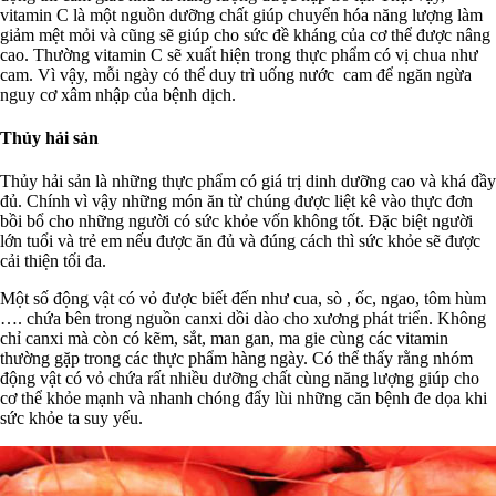
vitamin C là một nguồn dưỡng chất giúp chuyển hóa năng lượng làm
giảm mệt mỏi và cũng sẽ giúp cho sức đề kháng của cơ thể được nâng
cao. Thường vitamin C sẽ xuất hiện trong thực phẩm có vị chua như
cam. Vì vậy, mỗi ngày có thể duy trì uống nước cam để ngăn ngừa
nguy cơ xâm nhập của bệnh dịch.
Thủy hải sản
Thủy hải sản là những thực phẩm có giá trị dinh dưỡng cao và khá đầy
đủ. Chính vì vậy những món ăn từ chúng được liệt kê vào thực đơn
bồi bổ cho những người có sức khỏe vốn không tốt. Đặc biệt người
lớn tuổi và trẻ em nếu được ăn đủ và đúng cách thì sức khỏe sẽ được
cải thiện tối đa.
Một số động vật có vỏ được biết đến như cua, sò , ốc, ngao, tôm hùm
…. chứa bên trong nguồn canxi dồi dào cho xương phát triển. Không
chỉ canxi mà còn có kẽm, sắt, man gan, ma gie cùng các vitamin
thường gặp trong các thực phẩm hàng ngày. Có thể thấy rằng nhóm
động vật có vỏ chứa rất nhiều dưỡng chất cùng năng lượng giúp cho
cơ thể khỏe mạnh và nhanh chóng đẩy lùi những căn bệnh đe dọa khi
sức khỏe ta suy yếu.