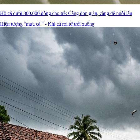
Hồ cá dưới 300.000 đồng cho trẻ: Càng đơn giản, càng dễ nuôi lâu
Hiện tượng "mưa cá " - Khi cá rơi từ trời xuống