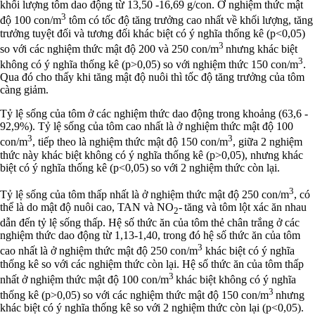
khối lượng tôm dao động từ 13,50 -16,69 g/con. Ở nghiệm thức mật
3
độ 100 con/m
tôm có tốc độ tăng trưởng cao nhất về khối lượng, tăng
trưởng tuyệt đối và tương đối khác biệt có ý nghĩa thống kê (p<0,05)
3
so với các nghiệm thức mật độ 200 và 250 con/m
nhưng khác biệt
3
không có ý nghĩa thống kê (p>0,05) so với nghiệm thức 150 con/m
.
Qua đó cho thấy khi tăng mật độ nuôi thì tốc độ tăng trưởng của tôm
càng giảm.
Tỷ lệ sống của tôm ở các nghiệm thức dao động trong khoảng (63,6 -
92,9%). Tỷ lệ sống của tôm cao nhất là ở nghiệm thức mật độ 100
3
3
con/m
, tiếp theo là nghiệm thức mật độ 150 con/m
, giữa 2 nghiệm
thức này khác biệt không có ý nghĩa thống kê (p>0,05), nhưng khác
biệt có ý nghĩa thống kê (p<0,05) so với 2 nghiệm thức còn lại.
3
Tỷ lệ sống của tôm thấp nhất là ở nghiệm thức mật độ 250 con/m
, có
thể là do mật độ nuôi cao, TAN và NO
- tăng và tôm lột xác ăn nhau
2
dẫn đến tỷ lệ sống thấp. Hệ số thức ăn của tôm thẻ chân trắng ở các
nghiệm thức dao động từ 1,13-1,40, trong đó hệ số thức ăn của tôm
3
cao nhất là ở nghiệm thức mật độ 250 con/m
khác biệt có ý nghĩa
thống kê so với các nghiệm thức còn lại. Hệ số thức ăn của tôm thấp
3
nhất ở nghiệm thức mật độ 100 con/m
khác biệt không có ý nghĩa
3
thống kê (p>0,05) so với các nghiệm thức mật độ 150 con/m
nhưng
khác biệt có ý nghĩa thống kê so với 2 nghiệm thức còn lại (p<0,05).