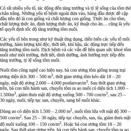
Có rất nhiều yếu tố, tác động đến tăng trưởng và tỷ lệ sống của tôm thẻ
chân trắng. Những yếu tố bệnh ngoài đưa vào, hàng đầu được đề cập
đầu tiên đó là con giống và chất lượng con giống. Thức ăn cho tôm,
chất lượng thức ăn, định lượng thức ăn, kỹ thuật cho ăn… cũng là yếu
tố quyết định tốc độ tăng trưởng tôm nuôi.
Các yếu tố bên trong như kỹ thuật ứng dụng, diễn biến các yếu tố môi
trường, hàm lượng khí độc, thời tiết, khí hậu, tác động trực tiếp đến
tăng trưởng tôm nuôi. Dịch bệnh và các vấn đề liên quan sức khoẻ tôm
nuôi như môi trường, thời tiết, dinh dưỡng, ảnh hưởng trực tiếp đến
tăng trưởng, tỷ lệ sống tôm nuôi.
Nuôi tôm công nghệ cao hiện nay, bà con ương tôm giống trong trại
3
ương diện tích 300 – 500 m
, thời gian ương tôm kéo dài 18 – 20
3
ngày, mật độ ương 2.000 – 4.000 postlarvae/m
. Sau thời gian ương
trên, bà con tiến hành san, chuyển tôm ra ao nuôi có diện tích 1.000 –
3
3
1.500m
, giảm thưa mật độ ương xuống 500 - 700 con/m
, sau 25 –
30 ngày, nuôi, tiếp tục san, chuyển, sang bể nuôi khác.
2
Dùng ao có diện tích 1.500 – 2.000 m
, nuôi tôm lứa với mật độ 300 –
2
500 con/m
. Sau 25 – 30 ngày, tiếp tục chuyển, san, tỉa, giảm thưa mật
2
độ nuôi xuống 100 – 150 con/m
. Hoặc bà con ương tôm 18 – 20
ngày, Sau thời gian ương trên, bà con tiến hành san, chuyển tôm ra ao