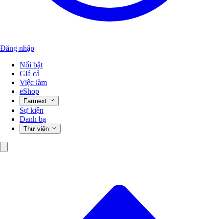
Đăng nhập
Nổi bật
Giá cả
Việc làm
eShop
Farmext
Sự kiện
Danh bạ
Thư viện