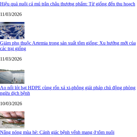
Hiệu quả nuôi cá mú trân châu thương phẩm: Từ giống đến thu hoạch
11/03/2026
Giảm phụ thuộc Artemia trong sản xuất tôm giống: Xu hướng mới của
các trại giống
11/03/2026
Ao nổi lót bạt HDPE cùng rốn xả xi-phông giải pháp chủ động phòng
ngừa dịch bệnh
10/03/2026
Nắng nóng mùa hè: Cảnh giác bệnh vểnh mang ở tôm nuôi