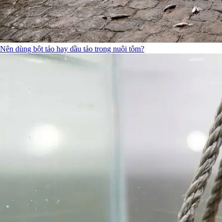
Nên dùng bột tảo hay dầu tảo trong nuôi tôm?