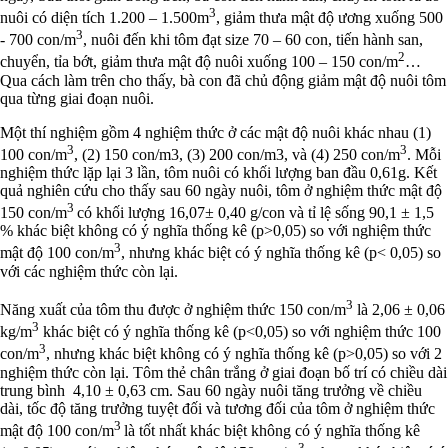
3
nuôi có diện tích 1.200 – 1.500m
, giảm thưa mật độ ương xuống 500
3
- 700 con/m
, nuôi đến khi tôm đạt size 70 – 60 con, tiến hành san,
2
chuyển, tỉa bớt, giảm thưa mật độ nuôi xuống 100 – 150 con/m
…
Qua cách làm trên cho thấy, bà con đã chủ động giảm mật độ nuôi tôm
qua từng giai đoạn nuôi.
Một thí nghiệm gồm 4 nghiệm thức ở các mật độ nuôi khác nhau (1)
3
3
100 con/m
, (2) 150 con/m3, (3) 200 con/m3, và (4) 250 con/m
. Mỗi
nghiệm thức lặp lại 3 lần, tôm nuôi có khối lượng ban đầu 0,61g. Kết
quả nghiên cứu cho thấy sau 60 ngày nuôi, tôm ở nghiệm thức mật độ
3
150 con/m
có khối lượng 16,07± 0,40 g/con và tỉ lệ sống 90,1 ± 1,5
% khác biệt không có ý nghĩa thống kê (p>0,05) so với nghiệm thức
3
mật độ 100 con/m
, nhưng khác biệt có ý nghĩa thống kê (p< 0,05) so
với các nghiệm thức còn lại.
3
Năng xuất của tôm thu được ở nghiệm thức 150 con/m
là 2,06 ± 0,06
3
kg/m
khác biệt có ý nghĩa thống kê (p<0,05) so với nghiệm thức 100
3
con/m
, nhưng khác biệt không có ý nghĩa thống kê (p>0,05) so với 2
nghiệm thức còn lại. Tôm thẻ chân trắng ở giai đoạn bố trí có chiều dài
trung bình 4,10 ± 0,63 cm. Sau 60 ngày nuôi tăng trưởng về chiều
dài, tốc độ tăng trưởng tuyệt đối và tương đối của tôm ở nghiệm thức
3
mật độ 100 con/m
là tốt nhất khác biệt không có ý nghĩa thống kê
3