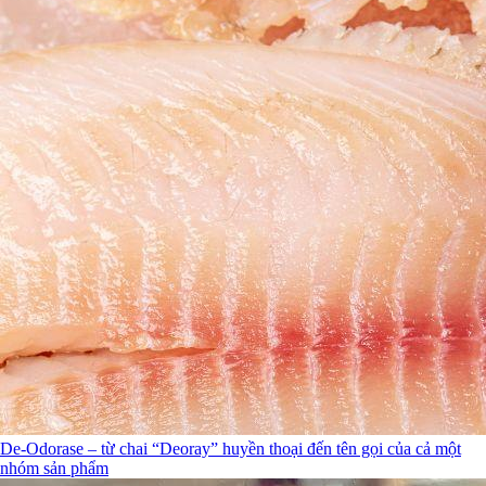
De-Odorase – từ chai “Deoray” huyền thoại đến tên gọi của cả một
nhóm sản phẩm