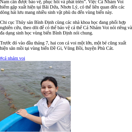
Nam cần được bảo vệ, phục hồi và phát triển”. Việc Cá Nhám Voi
hiếm gặp xuất hiện tại Bãi Dứa, Nhơn Lý, có thể liên quan đến các
dòng hải lưu mang nhiều sinh vật phù du đến vùng biển này.
Chi cục Thủy sản Bình Định cùng các nhà khoa học đang phối hợp
nghiên cứu, theo dõi để có thể bảo vệ cá thể Cá Nhám Voi nói riêng và
đa dạng sinh học vùng biển Bình Định nói chung.
Trước đó vào đầu tháng 7, hai con cá voi một lớn, một bé cũng xuất
hiện săn mồi tại vùng biển Đề Gi, Vũng Bồi, huyện Phù Cát.
#cá nhám voi