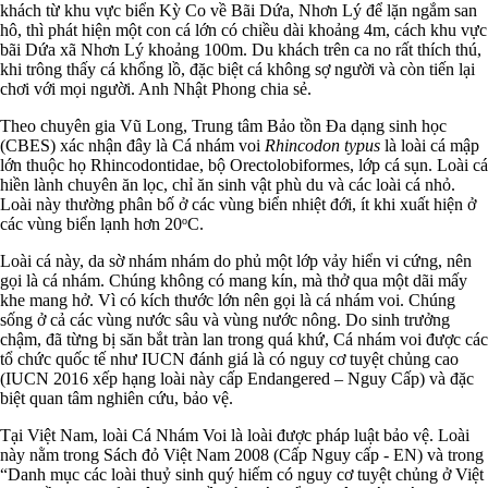
khách từ khu vực biển Kỳ Co về Bãi Dứa, Nhơn Lý để lặn ngắm san
hô, thì phát hiện một con cá lớn có chiều dài khoảng 4m, cách khu vực
bãi Dứa xã Nhơn Lý khoảng 100m. Du khách trên ca no rất thích thú,
khi trông thấy cá khổng lồ, đặc biệt cá không sợ người và còn tiến lại
chơi với mọi người. Anh Nhật Phong chia sẻ.
Theo chuyên gia Vũ Long, Trung tâm Bảo tồn Đa dạng sinh học
(CBES) xác nhận đây là Cá nhám voi
Rhincodon typus
là loài cá mập
lớn thuộc họ Rhincodontidae, bộ Orectolobiformes, lớp cá sụn. Loài cá
hiền lành chuyên ăn lọc, chỉ ăn sinh vật phù du và các loài cá nhỏ.
Loài này thường phân bố ở các vùng biển nhiệt đới, ít khi xuất hiện ở
các vùng biển lạnh hơn 20
o
C.
Loài cá này, da sờ nhám nhám do phủ một lớp vảy hiển vi cứng, nên
gọi là cá nhám. Chúng không có mang kín, mà thở qua một dãi mấy
khe mang hở. Vì có kích thước lớn nên gọi là cá nhám voi. Chúng
sống ở cả các vùng nước sâu và vùng nước nông. Do sinh trưởng
chậm, đã từng bị săn bắt tràn lan trong quá khứ, Cá nhám voi được các
tổ chức quốc tế như IUCN đánh giá là có nguy cơ tuyệt chủng cao
(IUCN 2016 xếp hạng loài này cấp Endangered – Nguy Cấp) và đặc
biệt quan tâm nghiên cứu, bảo vệ.
Tại Việt Nam, loài Cá Nhám Voi là loài được pháp luật bảo vệ. Loài
này nằm trong Sách đỏ Việt Nam 2008 (Cấp Nguy cấp - EN) và trong
“Danh mục các loài thuỷ sinh quý hiếm có nguy cơ tuyệt chủng ở Việt