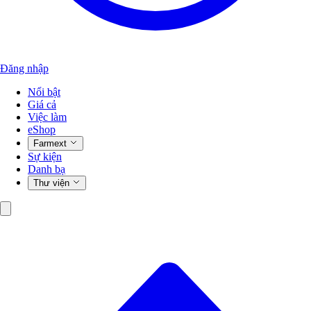
Đăng nhập
Nổi bật
Giá cả
Việc làm
eShop
Farmext
Sự kiện
Danh bạ
Thư viện