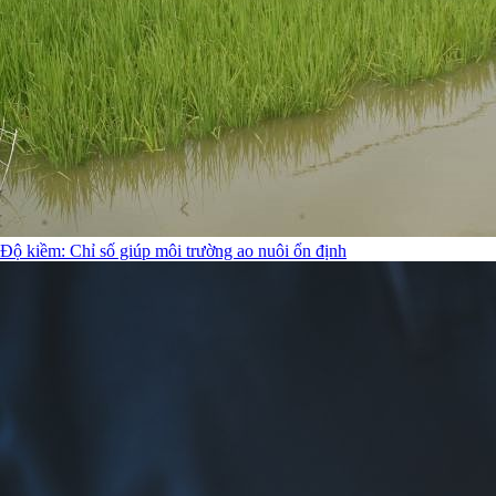
Độ kiềm: Chỉ số giúp môi trường ao nuôi ổn định