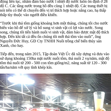
động liên tục, nhằm đảm bảo nước l nhiệt độ nước luôn ổn định ở 28
độ C. Các tầng nước trong hồ đều cùng 1 nhiệt độ. Các trang thiết bị
nói trên có thể di chuyển đến vị trí thích hợp hoặc nâng cao, hạ thấp
thấp tùy thuộc vào người điều khiển.
“Trước khi thả tôm giống khoảng hơn một tháng, chúng tôi cho nước
biển vào hồ để xử lý và bổ sung vi sinh vật có lợi vào nước. Song
song, chúng tôi tiến hành nuôi vi sinh vật, đảm bảo được mật độ thích
hợp. Đến khi tất cả đều ổn chúng tôi mới thả tôm vào nuôi”, ông
Nguyễn Đức Huy, GĐ Cty TNHH Nuôi trồng chế biến thủy sản
Xanh, cho hay.
Tiếp đến, trong năm 2015, Tập đoàn Việt Úc đã xây dựng và đưa vào
sử dụng khoảng 150ha mặt nước nuôi tôm, thả nuôi 2 vụ/năm, mật độ
tôm thả nuôi từ 200 - 500 con tôm giống/m2, năng suất từ 120 - 300
tấn/ha/năm với quy tình khép kín.