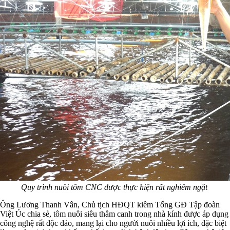
Quy trình nuôi tôm CNC được thực hiện rất nghiêm ngặt
Ông Lương Thanh Vân, Chủ tịch HĐQT kiêm Tổng GĐ Tập đoàn
Việt Úc chia sẻ, tôm nuôi siêu thâm canh trong nhà kính được áp dụng
công nghệ rất độc đáo, mang lại cho người nuôi nhiều lợi ích, đặc biệt