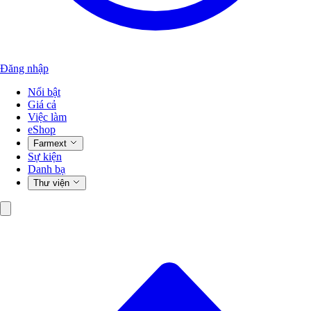
Đăng nhập
Nổi bật
Giá cả
Việc làm
eShop
Farmext
Sự kiện
Danh bạ
Thư viện