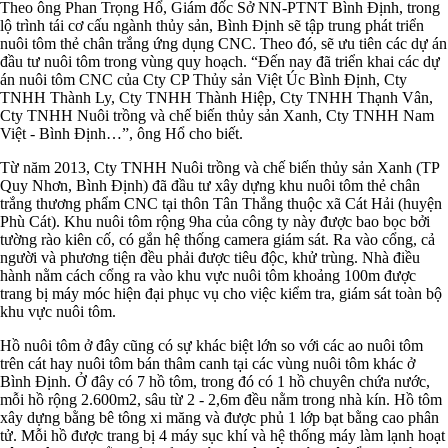
Theo ông Phan Trọng Hổ, Giám đốc Sở NN-PTNT Bình Định, trong
lộ trình tái cơ cấu ngành thủy sản, Bình Định sẽ tập trung phát triển
nuôi tôm thẻ chân trắng ứng dụng CNC. Theo đó, sẽ ưu tiên các dự án
đầu tư nuôi tôm trong vùng quy hoạch. “Đến nay đã triển khai các dự
án nuôi tôm CNC của Cty CP Thủy sản Việt Úc Bình Định, Cty
TNHH Thành Ly, Cty TNHH Thành Hiệp, Cty TNHH Thạnh Vân,
Cty TNHH Nuôi trồng và chế biến thủy sản Xanh, Cty TNHH Nam
Việt - Bình Định…”, ông Hổ cho biết.
Từ năm 2013, Cty TNHH Nuôi trồng và chế biến thủy sản Xanh (TP
Quy Nhơn, Bình Định) đã đầu tư xây dựng khu nuôi tôm thẻ chân
trắng thương phẩm CNC tại thôn Tân Thắng thuộc xã Cát Hải (huyện
Phù Cát). Khu nuôi tôm rộng 9ha của công ty này được bao bọc bởi
tường rào kiên cố, có gắn hệ thống camera giám sát. Ra vào cổng, cả
người và phương tiện đều phải được tiêu độc, khử trùng. Nhà điều
hành nằm cách cổng ra vào khu vực nuôi tôm khoảng 100m được
trang bị máy móc hiện đại phục vụ cho việc kiểm tra, giám sát toàn bộ
khu vực nuôi tôm.
Hồ nuôi tôm ở đây cũng có sự khác biệt lớn so với các ao nuôi tôm
trên cát hay nuôi tôm bán thâm canh tại các vùng nuôi tôm khác ở
Bình Định. Ở đây có 7 hồ tôm, trong đó có 1 hồ chuyên chứa nước,
mỗi hồ rộng 2.600m2, sâu từ 2 - 2,6m đều nằm trong nhà kín. Hồ tôm
xây dựng bằng bê tông xi măng và được phủ 1 lớp bạt bằng cao phân
tử. Mỗi hồ được trang bị 4 máy sục khí và hệ thống máy làm lạnh hoạt