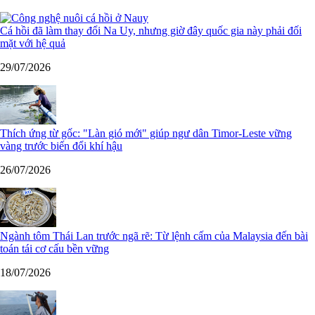
Cá hồi đã làm thay đổi Na Uy, nhưng giờ đây quốc gia này phải đối
mặt với hệ quả
29/07/2026
Thích ứng từ gốc: "Làn gió mới" giúp ngư dân Timor-Leste vững
vàng trước biến đổi khí hậu
26/07/2026
Ngành tôm Thái Lan trước ngã rẽ: Từ lệnh cấm của Malaysia đến bài
toán tái cơ cấu bền vững
18/07/2026