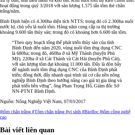
xử lý bùn, nhà điều hành và kho bãi. Khu nuôi tôm dự kiến chính thức
hoạt động trong quý 3/2018 với sản lượng 1.575 tấn tôm thẻ chân
trắng/năm.
Bình Định hiện có 4.300ha diện tích NTTS; trong đó có 2.300ha nuôi
nước lợ, chủ yếu là nuôi tôm. Hàng năm cung cấp ra thị trường
khoảng 9.600 tấn thủy sản; trong đó có khoảng hơn 6.600 tấn tôm.
“Theo quy hoạch tổng thể phát triển thủy sản của tỉnh
Bình Định đến năm 2020, vùng nuôi tôm ứng dụng CNC
là 680ha; trong đó, 460ha ở xã Mỹ Thành (huyện Phù
Mỹ), 220ha ở xã Cát Thành và Cát Hải (huyện Phù Cát),
với sản lượng tôm đạt khoảng 11.000 tấn. Đây là đòn bẩy
để ngành nuôi tôm ứng dụng CNC của Bình Định phát
triển; đồng thời, đẩy nhanh quá trình tái cơ cấu nền nông
nghiệp Bình Định theo hướng nâng cao giá trị gia tăng và
phát triển bền vững”, ông Phan Trọng Hổ, Giám đốc Sở
NN-PTNT Bình Định.
Nguồn: Nông Nghiệp Việt Nam, 07/03/2017
#tôm chân trắng
#Tôm chân trắng
#vi sinh
#Biofloc
#tôm công nghệ
cao
Bài viết liên quan