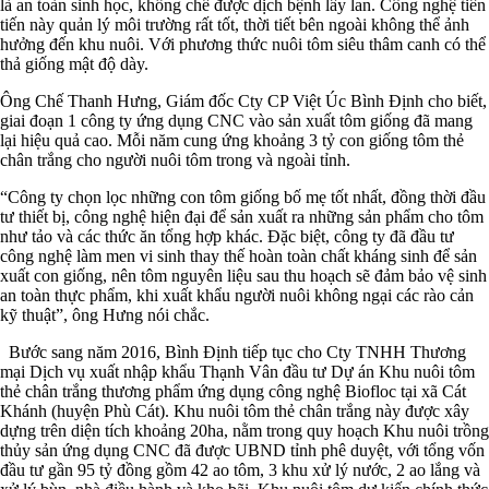
là an toàn sinh học, khống chế được dịch bệnh lây lan. Công nghệ tiên
tiến này quản lý môi trường rất tốt, thời tiết bên ngoài không thể ảnh
hưởng đến khu nuôi. Với phương thức nuôi tôm siêu thâm canh có thể
thả giống mật độ dày.
Ông Chế Thanh Hưng, Giám đốc Cty CP Việt Úc Bình Định cho biết,
giai đoạn 1 công ty ứng dụng CNC vào sản xuất tôm giống đã mang
lại hiệu quả cao. Mỗi năm cung ứng khoảng 3 tỷ con giống tôm thẻ
chân trắng cho người nuôi tôm trong và ngoài tỉnh.
“Công ty chọn lọc những con tôm giống bố mẹ tốt nhất, đồng thời đầu
tư thiết bị, công nghệ hiện đại để sản xuất ra những sản phẩm cho tôm
như tảo và các thức ăn tổng hợp khác. Đặc biệt, công ty đã đầu tư
công nghệ làm men vi sinh thay thế hoàn toàn chất kháng sinh để sản
xuất con giống, nên tôm nguyên liệu sau thu hoạch sẽ đảm bảo vệ sinh
an toàn thực phẩm, khi xuất khẩu người nuôi không ngại các rào cản
kỹ thuật”, ông Hưng nói chắc.
Bước sang năm 2016, Bình Định tiếp tục cho Cty TNHH Thương
mại Dịch vụ xuất nhập khẩu Thạnh Vân đầu tư Dự án Khu nuôi tôm
thẻ chân trắng thương phẩm ứng dụng công nghệ Biofloc tại xã Cát
Khánh (huyện Phù Cát). Khu nuôi tôm thẻ chân trắng này được xây
dựng trên diện tích khoảng 20ha, nằm trong quy hoạch Khu nuôi trồng
thủy sản ứng dụng CNC đã được UBND tỉnh phê duyệt, với tổng vốn
đầu tư gần 95 tỷ đồng gồm 42 ao tôm, 3 khu xử lý nước, 2 ao lắng và