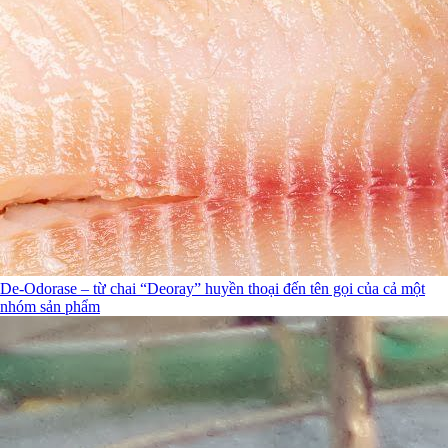
De-Odorase – từ chai “Deoray” huyền thoại đến tên gọi của cả một
nhóm sản phẩm