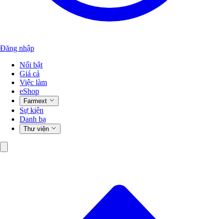
Đăng nhập
Nổi bật
Giá cả
Việc làm
eShop
Farmext
Sự kiện
Danh bạ
Thư viện