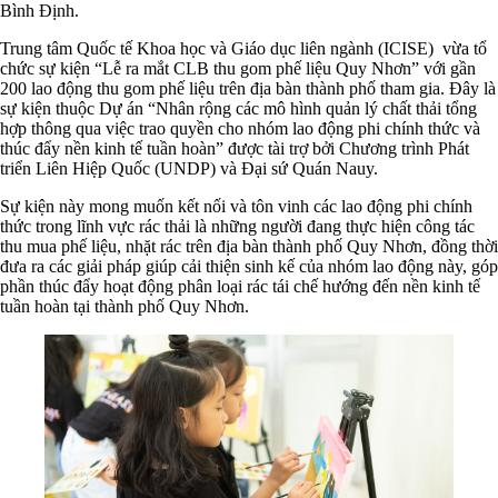
Bình Định.
Trung tâm Quốc tế Khoa học và Giáo dục liên ngành (ICISE) vừa tổ
chức sự kiện “Lễ ra mắt CLB thu gom phế liệu Quy Nhơn” với gần
200 lao động thu gom phế liệu trên địa bàn thành phố tham gia. Đây là
sự kiện thuộc Dự án “Nhân rộng các mô hình quản lý chất thải tổng
hợp thông qua việc trao quyền cho nhóm lao động phi chính thức và
thúc đẩy nền kinh tế tuần hoàn” được tài trợ bởi Chương trình Phát
triển Liên Hiệp Quốc (UNDP) và Đại sứ Quán Nauy.
Sự kiện này mong muốn kết nối và tôn vinh các lao động phi chính
thức trong lĩnh vực rác thải là những người đang thực hiện công tác
thu mua phế liệu, nhặt rác trên địa bàn thành phố Quy Nhơn, đồng thời
đưa ra các giải pháp giúp cải thiện sinh kế của nhóm lao động này, góp
phần thúc đẩy hoạt động phân loại rác tái chế hướng đến nền kinh tế
tuần hoàn tại thành phố Quy Nhơn.