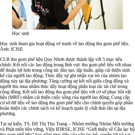
Học sinh
Học sinh tham gia hoạt động vẽ tranh về lao động thu gom phế liệu.
Ảnh: ICISE
CLB thu gom phế liệu Quy Nhơn được thành lập với 5 mục tiêu
chính: Kết nối các lao động trong lĩnh vực thu gom phế liệu với nhau
để thuận lợi hơn trong công tác đào tạo, tập huấn, giúp cải thiện sinh
kế của người lao động; Thúc đẩy sự ghi nhận vai trò của nhóm lao
động này tại địa phương; Tăng cường sự kết nối giữa cộng đồng và
người thu mua nhằm thúc đẩy hoạt động phân loại rác tái chế trong
cộng đồng; Kết nối lao động thu gom phế liệu với cơ sở phục hồi vật
liệu (MRF) nhằm cải thiện cuộc sống của người lao động; Cung cấp
cơ sở dữ liệu về lao động thu gom phế liệu cho chính quyền góp phần
hoàn thiện các chính sách và kế hoạch quản lý chất thải rắn tại địa
phương.
Tại sự kiện, TS. Đỗ Thị Thu Trang – Nhóm trưởng Nhóm Môi trường
và Phát triển bền vững, Viện IFIRSE, ICISE “Giới thiệu về Câu lạc bộ
thu gom phế liệu” bao gồm mục tiêu của câu lạc bộ, quyền lợi và vai