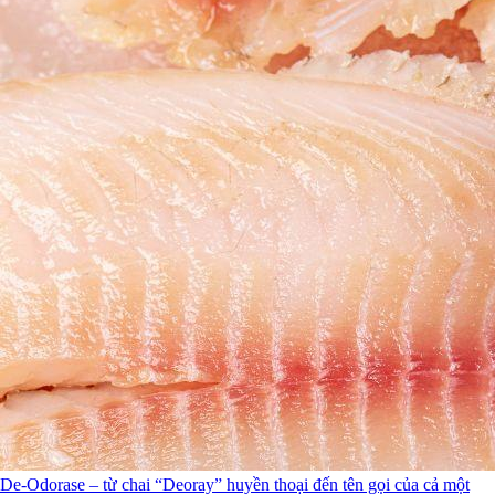
De-Odorase – từ chai “Deoray” huyền thoại đến tên gọi của cả một