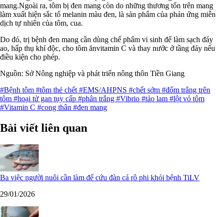
mang.Ngoài ra, tôm bị đen mang còn do những thương tổn trên mang
làm xuất hiện sắc tố melanin màu đen, là sản phẩm của phản ứng miễn
dịch tự nhiên của tôm, cua.
Do đó, trị bệnh đen mang cần dùng chế phẩm vi sinh để làm sạch đáy
ao, hấp thụ khí độc, cho tôm ănvitamin C và thay nước ở tầng đáy nếu
điều kiện cho phép.
Nguồn: Sở Nông nghiệp và phát triển nông thôn Tiền Giang
#Bệnh tôm
#tôm thẻ chết
#EMS/AHPNS
#chết sớm
#đốm trắng trên
tôm
#hoại tử gan tụy cấp
#phân trắng
#Vibrio
#tảo lam
#lột vỏ tôm
#Vitamin C
#cong thân
#đen mang
Bài viết liên quan
Ba việc người nuôi cần làm để cứu đàn cá rô phi khỏi bệnh TiLV
29/01/2026