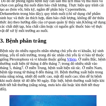
Do đó để phòng ngừa bệnh này cần uân thủ lịch mùa vụ thả nuôi và
chọn con giống thả nuôi đảm bảo chất lượng. Thực hiện quy trình cải
tạo ao (bón vôi, bừa kỹ, ngâm để phân hủy Cypermrthrin,
Deltamethrin trong bùn đáy); quy trình nuôi (chỉ sử dụng chế phẩm
sinh học và thức ăn thích hợp, đảm bảo chất lượng, không để dư thừa
thức ăn) theo hướng dẫn của cơ quan quản lý thủy sản.Không sử dụng
các chất diệt tạp, hóa chất cấm hoặc có nguồn gốc thuốc bảo vệ thực
vật để xử lý môi trường ao nuôi.
3. Bệnh phân trắng
Bệnh này do nhiều nguyên nhân nhưng chủ yếu do vi khuẩn, ký sinh
trùng, yếu tố môi trường, trong đó tác nhân chủ yếu là vi bào tử thuộc
giống Plexstophora và vi khuẩn thuộc giống
Vibrio
. Ở miền Bắc, bệnh
thường xuất hiện từ tháng 4 đến tháng 7; trong đó nhiều nhất vào
tháng 5, tháng7. Ở miền Trung, bệnh xuất hiện rải rác. Ở miền Nam,
bệnh tập trung từ tháng 8 đến tháng 10. Bệnh thường xuất hiện trong
mùa nắng nóng, nhiệt độ nước cao, mật độ nuôi cao; tôm dễ bị bệnh
khi nuôi được từ 40 đến 90 ngày. Đặc biệt, bệnh thường xuất hiện khi
thời tiết bất thường (nắng nóng, mưa kéo dài hoặc khi thời tiết thay
đổi).