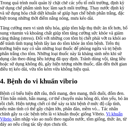
Trong quá trình nuôi quản lý chặt chẽ các yếu tố môi trường, định kỳ
sử dụng chế phẩm sinh học làm sạch môi trường. Thay nước định kỳ
và sử dụng hóa chất diệt khuẩn sẽ giúp hạn chế bệnh phân trắng, đặc
biệt trong những thời điểm nắng nóng, mưa kéo dài.
Tăng cường men vi sinh tiêu hóa, giúp tôm hấp thụ thức ăn tốt hơn, bổ
sung vitamin và khoáng chất giúp tôm tăng cường sức khỏe và giảm
căng thẳng (stress). Đối với những con tôm bị chết phải vớt ra khỏi ao
để tránh tình trạng bệnh lây lan do tôm khỏe ăn tôm bệnh. Trên thị
trường hiện nay có sẵn những loại thuốc để phòng ngừa và trị bệnh
phân trắng cho tôm. Những loại thuốc này là kháng sinh nên khi sử
dụng cần theo đúng liều lượng đã quy định. Tránh dùng vội, tăng liều
hoặc sử dụng không đủ, gây hiện tượng nhờn thuốc, dẫn đến thời gian
điều trị kéo dài, vừa tốn kém vừa không hiệu quả.
4. Bệnh do vi khuẩn vibrio
Bệnh có biểu hiện đứt râu, thối mang, đen mang, thối đuôi, đốm đen.
Tôm bẩn mình, bẩn mang, cơ thể chuyển màu hồng đỏ, tôm yếu, bỏ ăn
rồi chết. Hiện tượng chết có thể xảy ra khi bệnh ở mức độ cấp tính,
nếu mãn tính có thể gây chậm lớn, phân đàn, mềm vỏ... Tác nhân
chính gây ra các bệnh trên là vi khuẩn thuộc giống Vibrio.
Vi khuẩn
Vibrio
xâm nhập vào ao nuôi theo nguồn nước, tôm giống, thức ăn, từ
đáy ao nếu công tác tẩy dọn chưa tốt.