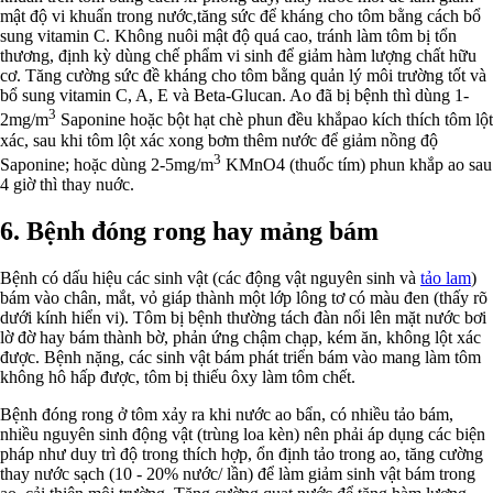
mật độ vi khuẩn trong nước,tăng sức để kháng cho tôm bằng cách bổ
sung vitamin C. Không nuôi mật độ quá cao, tránh làm tôm bị tổn
thương, định kỳ dùng chế phẩm vi sinh để giảm hàm lượng chất hữu
cơ. Tăng cường sức đề kháng cho tôm bằng quản lý môi trường tốt và
bổ sung vitamin C, A, E và Beta-Glucan. Ao đã bị bệnh thì dùng 1-
3
2mg/m
Saponine hoặc bột hạt chè phun đều khắpao kích thích tôm lột
xác, sau khi tôm lột xác xong bơm thêm nước để giảm nồng độ
3
Saponine; hoặc dùng 2-5mg/m
KMnO4 (thuốc tím) phun khắp ao sau
4 giờ thì thay nuớc.
6. Bệnh đóng rong hay mảng bám
Bệnh có dấu hiệu các sinh vật (các động vật nguyên sinh và
tảo lam
)
bám vào chân, mắt, vỏ giáp thành một lớp lông tơ có màu đen (thấy rõ
dưới kính hiển vi). Tôm bị bệnh thường tách đàn nổi lên mặt nước bơi
lờ đờ hay bám thành bờ, phản ứng chậm chạp, kém ăn, không lột xác
được. Bệnh nặng, các sinh vật bám phát triển bám vào mang làm tôm
không hô hấp được, tôm bị thiếu ôxy làm tôm chết.
Bệnh đóng rong ở tôm xảy ra khi nước ao bẩn, có nhiều tảo bám,
nhiều nguyên sinh động vật (trùng loa kèn) nên phải áp dụng các biện
pháp như duy trì độ trong thích hợp, ổn định tảo trong ao, tăng cường
thay nước sạch (10 - 20% nước/ lần) để làm giảm sinh vật bám trong