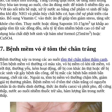
ao, cải thiện môi trường. Tăng cường quạt nước để tăng hàm lượng
ôxy hòa tan trong ao nuôi, cho ăn đúng mức để tránh ô nhiễm đáy ao.
Vớt tảo nổi trên bề mặt, xử lý nước ao bằng chế phẩm vi sinh để hấp
thu khí độc NH3 và phân hủy chất hữu cơ, hạn chế sự phát triển của
tảo. Bổ sung Vitamin C vào thức ăn để giúp tôm giảm stress, tăng sức
3
khỏe cho tôm. Thay nước hoặc dùng Saponin 10-15g/m
tạt khắp ao
giúp tôm lột xác đồng đều, nếu tỷ lệ tôm nhiễm bệnh cao có thể sử
3
dụng hóa chất diệt bớt sinh vật bám như formol (25ml/m
) hoặc
CuSO4.
7. Bệnh mềm vỏ ở tôm thẻ chân trắng
Bệnh thường xảy ra trong các ao nuôi
tôm thẻ chân trắng thâm canh
.
Tôm bệnh mềm vỏ thường có màu xỉn, vỏ bị mềm có khi rất mềm, vỏ
rời thịt, thường yếu, kém hoạt động, dễ bị con khác ăn thịt hoặc dễ bị
các sinh vật gây bệnh tấn công, dễ bị mắc các bệnh bẩn mình bẩn
mang, chết rải rác. Ngoài ra, tôm bị mềm vỏ thường chậm lớn, giảm
giá trị thương phẩm. Bệnh mềm vỏ ở tôm thẻ chân trắng có nguyên
nhân là do thiếu dinh dưỡng, thức ăn thiếu canxi và phốt pho, độ cứng
thấp, nước ao nuôi nhiễm thuốc trừ sâu, hàm lượng lân trong nước
thấp.