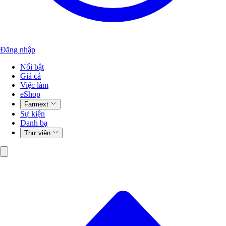
Đăng nhập
Nổi bật
Giá cả
Việc làm
eShop
Farmext
Sự kiện
Danh bạ
Thư viện