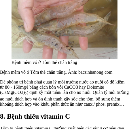
Bệnh mềm vỏ ở Tôm thẻ chân trắng
Bệnh mềm vỏ ở Tôm thẻ chân trắng. Ảnh: bacsinhanong.com
Để phòng trị bệnh phải quản lý môi trường nước ao nuôi có độ kiềm
từ 80 - 160mg/l bằng cách bón vôi CaCO3 hay Dolomite
(CaMg(CO3)
) định kỳ một tuần/ lần cho ao nuôi. Quản lý môi trường
2
ao nuôi thích hợp và ổn định tránh gây sốc cho tôm, bổ sung thêm
khoáng thích hợp vào khẩu phần thức ăn như canxi/ phos, premix…
8. Bệnh thiếu vitamin C
Tôm bị bệnh thiếu vitamin C thường xuất hiện các vùng cơ màu đen