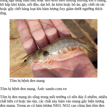
trắng ngà sang màu nâu hoặc đen kèm theo những thương tổn ở mang,
hô hấp khó khăn, nổi đầu, dạt bờ, ăn kém hoặc bỏ ăn, gây chết rải rác
hoặc gây chết hàng loạt khi hàm lượng ôxy giảm dưới ngưỡng thích
ứng.
Tôm bị bệnh đen mang
Tôm bị bệnh đen mang. Ảnh: sando.com.vn
Tôm bị đen mang do sống trong môi trường có nền đáy ô nhiễm, nhiều
chất hữu cơ hoặc tảo tàn, các chất này bám vào mang gây hiện tượng
đen mang. Trong ao có hàm lượng NH3, NO2 cao cũng làm tôm đen