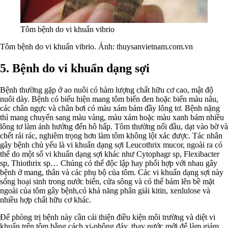
Tôm bệnh do vi khuẩn vibrio
Tôm bệnh do vi khuẩn vibrio. Ảnh: thuysanvietnam.com.vn
5. Bệnh do vi khuẩn dạng sợi
Bệnh thường gặp ở ao nuôi có hàm lượng chất hữu cơ cao, mật độ
nuôi dày. Bệnh có biểu hiện mang tôm biến đen hoặc biến màu nâu,
các chân ngực và chân bơi có màu xám bám đầy lông tơ. Bệnh nặng
thì mang chuyển sang màu vàng, màu xám hoặc màu xanh bám nhiều
lông tơ làm ảnh hưởng đến hô hấp. Tôm thường nổi đầu, dạt vào bờ và
chết rải rác, nghiêm trọng hơn làm tôm không lột xác được. Tác nhân
gây bệnh chủ yếu là vi khuẩn dạng sợi Leucothrix mucor, ngoài ra có
thể do một số vi khuẩn dạng sợi khác như Cytophagr sp, Flexibacter
sp, Thiothrix sp… Chúng có thể độc lập hay phối hợp với nhau gây
bệnh ở mang, thân và các phụ bộ của tôm. Các vi khuẩn dạng sợi này
sống hoại sinh trong nước biển, cửa sông và có thể bám lên bề mặt
ngoài của tôm gây bệnh,có khả năng phân giải kitin, xenlulose và
nhiều hợp chất hữu cơ khác.
Để phòng trị bệnh này cần cải thiện điều kiện môi trường và diệt vi
khuẩn trên tôm bằng cách xi-phông đáy, thay nước mới để làm giảm