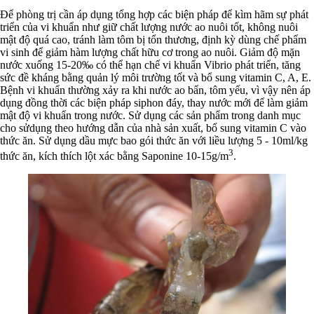
Để phòng trị cần áp dụng tổng hợp các biện pháp để kìm hãm sự phát
triển của vi khuẩn như giữ chất lượng nước ao nuôi tốt, không nuôi
mật độ quá cao, tránh làm tôm bị tổn thương, định kỳ dùng chế phẩm
vi sinh để giảm hàm lượng chất hữu cơ trong ao nuôi. Giảm độ mặn
nước xuống 15-20‰ có thể hạn chế vi khuẩn Vibrio phát triển, tăng
sức đề kháng bằng quản lý môi trường tốt và bổ sung vitamin C, A, E.
Bệnh vi khuẩn thường xảy ra khi nước ao bẩn, tôm yếu, vì vậy nên áp
dụng đồng thời các biện pháp siphon đáy, thay nước mới để làm giảm
mật độ vi khuẩn trong nước. Sử dụng các sản phẩm trong danh mục
cho sửdụng theo hướng dẫn của nhà sản xuất, bổ sung vitamin C vào
thức ăn. Sử dụng dầu mực bao gói thức ăn với liều lượng 5 - 10ml/kg
3
thức ăn, kích thích lột xác bằng Saponine 10-15g/m
.