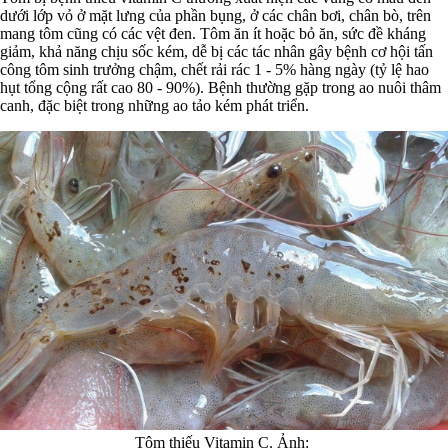
dưới lớp vỏ ở mặt lưng của phần bụng, ở các chân bơi, chân bò, trên
mang tôm cũng có các vệt đen. Tôm ăn ít hoặc bỏ ăn, sức đề kháng
giảm, khả năng chịu sốc kém, dễ bị các tác nhân gây bệnh cơ hội tấn
công tôm sinh trưởng chậm, chết rải rác 1 - 5% hàng ngày (tỷ lệ hao
hụt tổng cộng rất cao 80 - 90%). Bệnh thường gặp trong ao nuôi thâm
canh, đặc biệt trong những ao tảo kém phát triển.
Tôm thiếu Vitamin C. Ảnh: