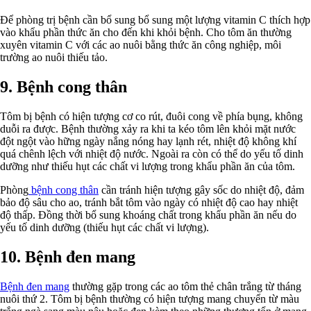
Để phòng trị bệnh cần bổ sung bổ sung một lượng vitamin C thích hợp
vào khẩu phần thức ăn cho đến khi khỏi bệnh. Cho tôm ăn thường
xuyên vitamin C với các ao nuôi bằng thức ăn công nghiệp, môi
trường ao nuôi thiếu tảo.
9. Bệnh cong thân
Tôm bị bệnh có hiện tượng cơ co rút, đuôi cong về phía bụng, không
duỗi ra được. Bệnh thường xảy ra khi ta kéo tôm lên khỏi mặt nước
đột ngột vào hững ngày nắng nóng hay lạnh rét, nhiệt độ không khí
quá chênh lệch với nhiệt độ nước. Ngoài ra còn có thể do yếu tố dinh
dưỡng như thiếu hụt các chất vi lượng trong khẩu phần ăn của tôm.
Phòng
bệnh cong thân
cần tránh hiện tượng gây sốc do nhiệt độ, đảm
bảo độ sâu cho ao, tránh bắt tôm vào ngày có nhiệt độ cao hay nhiệt
độ thấp. Đồng thời bổ sung khoáng chất trong khẩu phần ăn nếu do
yếu tố dinh dưỡng (thiếu hụt các chất vi lượng).
10. Bệnh đen mang
Bệnh đen mang
thường gặp trong các ao tôm thẻ chân trắng từ tháng
nuôi thứ 2. Tôm bị bệnh thường có hiện tượng mang chuyển từ màu