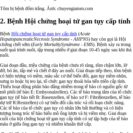
Tôm bị bệnh đốm trắng. Ảnh: chuyengiatom.com
2. Bệnh Hội chứng hoại tử gan tụy cấp tính
Bệnh
Hội chứng hoại tử gan tụy cấp tính
(
Acute
HepatopancreaticNecrosis Syndrome - AHPNS
) hay còn gọi là Hội
chứng chết sớm (
Early MortalitySyndrome - EMS
). Bệnh xảy ra trong
suốt quá trình nuôi, tập trung nhiều ở giai đoạn 10-45 ngày sau khi thả
nuôi.
Giai đoạn đầu, triệu chứng của bệnh chưa rõ ràng, tôm chậm lớn, lờ
đờ, bỏ ăn, tấp mé và chết ở đáy ao nuôi. Giai đoạn tiếp theo, tôm bệnh
có hiện tượng vỏ mềm, màu sắc cơ thể biến đổi, gan tụy mềm nhũn,
sưng to hoặc bị teo lại, tổ chức gan tụy thoái hóa tiến triển cấp tính.
Thiếu hoạt động phân bào đẳng nhiễm trong tế bào có nguồn gốc từ
mô phôi (tế bào E: Embyonalzellen). Các tế bào trung tâm của tổ chức
gan tụy (tế bào tiết B: Basenzellen, tế bào xơ F: Fibrillenzellen, tế bào
dự trữ R:Restzellen) có sự biến đổi cấu trúc và rối loạn chức năng.
Các tế bào của tổ chức gan tụy có nhân lớn bất thường và có hiện
tượng bong tróc tế bào biểu mô ống lượn và bị viêm nhẹ. Giai đoạn
cuối của hội chứng hoại tử gan tụy cấp tính có sự tập hợp của tế bào
máu ở giữa ống gan tụy và nhiễm khuẩn thứ cấp.