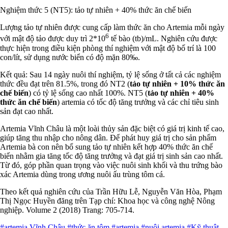
Nghiệm thức 5 (NT5): tảo tự nhiên + 40% thức ăn chế biến
Lượng tảo tự nhiên được cung cấp làm thức ăn cho Artemia mỗi ngày
6
với mật độ tảo được duy trì 2*10
tế bào (tb)/mL. Nghiên cứu được
thực hiện trong điều kiện phòng thí nghiệm với mật độ bố trí là 100
con/lít, sử dụng nước biển có độ mặn 80‰.
Kết quả: Sau 14 ngày nuôi thí nghiệm, tỷ lệ sống ở tất cả các nghiệm
thức đều đạt trên 81.5%, trong đó NT2 (
tảo tự nhiên + 10% thức ăn
chế biến
) có tỷ lệ sống cao nhất 100%. NT5 (
tảo tự nhiên + 40%
thức ăn chế biến
) artemia có tốc độ tăng trưởng và các chỉ tiêu sinh
sản đạt cao nhất.
Artemia Vĩnh Châu là một loài thủy sản đặc biệt có giá trị kinh tế cao,
giúp tăng thu nhập cho nông dân. Để phát huy giá trị cho sản phẩm
Artemia bà con nên bổ sung tảo tự nhiên kết hợp 40% thức ăn chế
biến nhằm gia tăng tốc độ tăng trưởng và đạt giá trị sinh sản cao nhất.
Từ đó, góp phần quan trọng vào việc nuôi sinh khối và thu trứng bào
xác Artemia dùng trong ương nuôi ấu trùng tôm cá.
Theo kết quả nghiên cứu của Trần Hữu Lễ, Nguyễn Văn Hòa, Phạm
Thị Ngọc Huyền đăng trên Tạp chí: Khoa học và công nghệ Nông
nghiệp. Volume 2 (2018) Trang: 705-714.
#artemia Vĩnh Châu
#thức ăn tôm
#artemia
#nuôi artemia
#Kỹ thuật