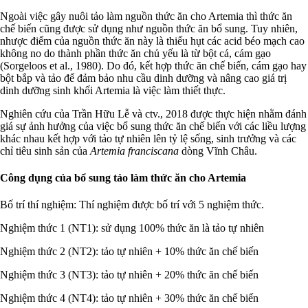
Ngoài việc gây nuôi tảo làm nguồn thức ăn cho Artemia thì thức ăn
chế biến cũng được sử dụng như nguồn thức ăn bổ sung. Tuy nhiên,
nhược điểm của nguồn thức ăn này là thiếu hụt các acid béo mạch cao
không no do thành phần thức ăn chủ yếu là từ bột cá, cám gạo
(Sorgeloos et al., 1980). Do đó, kết hợp thức ăn chế biến, cám gạo hay
bột bắp và tảo để đảm bảo nhu cầu dinh dưỡng và nâng cao giá trị
dinh dưỡng sinh khối Artemia là việc làm thiết thực.
Nghiên cứu của Trần Hữu Lễ và ctv., 2018 được thực hiện nhằm đánh
giá sự ảnh hưởng của việc bổ sung thức ăn chế biến với các liều lượng
khác nhau kết hợp với tảo tự nhiên lên tỷ lệ sống, sinh trưởng và các
chỉ tiêu sinh sản của
Artemia franciscana
dòng Vĩnh Châu.
Công dụng của bổ sung tảo làm thức ăn cho Artemia
Bố trí thí nghiệm: Thí nghiệm được bố trí với 5 nghiệm thức.
Nghiệm thức 1 (NT1): sử dụng 100% thức ăn là tảo tự nhiên
Nghiệm thức 2 (NT2): tảo tự nhiên + 10% thức ăn chế biến
Nghiệm thức 3 (NT3): tảo tự nhiên + 20% thức ăn chế biến
Nghiệm thức 4 (NT4): tảo tự nhiên + 30% thức ăn chế biến