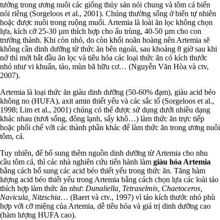
tưởng trong ương nuôi các giống thủy sản nói chung và tôm cá biển
nói riêng (Sorgeloos et al., 2001). Chúng thường sống ở biển tự nhiên
hoặc được nuôi trong ruộng muối. Artemia là loài ăn lọc không chọn
lựa, kích cỡ 25-30 µm thích hợp cho ấu trùng, 40-50 µm cho con
trưởng thành. Khi còn nhỏ, do còn khối noãn hoàng nên Artemia sẽ
không cần dinh dưỡng từ thức ăn bên ngoài, sau khoảng 8 giờ sau khi
nở thì mới bắt đầu ăn lọc và tiêu hóa các loại thức ăn có kích thước
nhỏ như vi khuẩn, tảo, mùn bã hữu cơ… (Nguyễn Văn Hòa và ctv,
2007).
Artemia là loại thức ăn giàu dinh dưỡng (50-60% đạm), giàu acid béo
không no (HUFA), axit amin thiết yếu và các sắc tố (Sorgeloos et al.,
1998; Lim et al., 2001) chúng có thể được sử dụng dưới nhiều dạng
khác nhau (tươi sống, đông lạnh, sấy khô…) làm thức ăn trực tiếp
hoặc phối chế với các thành phần khác để làm thức ăn trong ương nuôi
tôm, cá.
Tuy nhiên, để bổ sung thêm nguồn dinh dưỡng từ Artemia cho nhu
cầu tôm cá, thì các nhà nghiên cứu tiến hành làm
giàu hóa Artemia
bằng cách bổ sung các acid béo thiết yếu trong thức ăn. Tăng hàm
lượng acid béo thiết yếu trong Artemia bằng cách chọn lựa các loài tảo
thích hợp làm thức ăn như:
Dunaliella, Tetraselmis, Chaetoceros,
Navicula, Nitzschia
… (Baert và ctv., 1997) vì tảo kích thước nhỏ phù
hợp với cỡ miệng của Artemia, dễ tiêu hóa và giá trị dinh dưỡng cao
(hàm lượng HUFA cao).