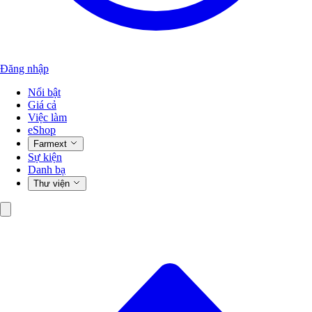
Đăng nhập
Nổi bật
Giá cả
Việc làm
eShop
Farmext
Sự kiện
Danh bạ
Thư viện