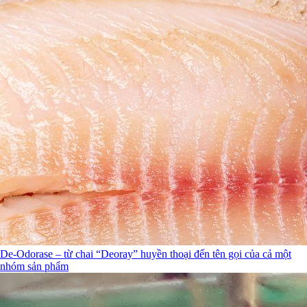
De-Odorase – từ chai “Deoray” huyền thoại đến tên gọi của cả một
nhóm sản phẩm