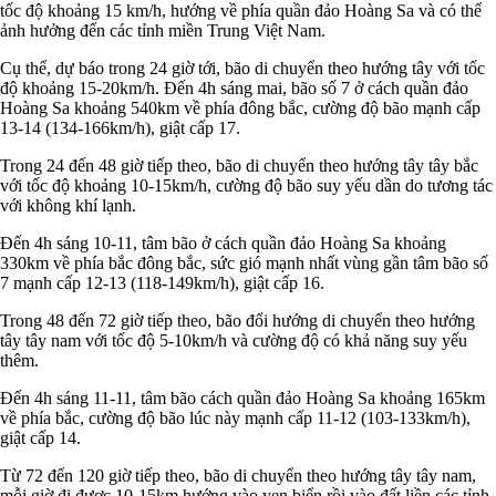
tốc độ khoảng 15 km/h, hướng về phía quần đảo Hoàng Sa và có thể
ảnh hưởng đến các tỉnh miền Trung Việt Nam.
Cụ thể, dự báo trong 24 giờ tới, bão di chuyển theo hướng tây với tốc
độ khoảng 15-20km/h. Đến 4h sáng mai, bão số 7 ở cách quần đảo
Hoàng Sa khoảng 540km về phía đông bắc, cường độ bão mạnh cấp
13-14 (134-166km/h), giật cấp 17.
Trong 24 đến 48 giờ tiếp theo, bão di chuyển theo hướng tây tây bắc
với tốc độ khoảng 10-15km/h, cường độ bão suy yếu dần do tương tác
với không khí lạnh.
Đến 4h sáng 10-11, tâm bão ở cách quần đảo Hoàng Sa khoảng
330km về phía bắc đông bắc, sức gió mạnh nhất vùng gần tâm bão số
7 mạnh cấp 12-13 (118-149km/h), giật cấp 16.
Trong 48 đến 72 giờ tiếp theo, bão đổi hướng di chuyển theo hướng
tây tây nam với tốc độ 5-10km/h và cường độ có khả năng suy yếu
thêm.
Đến 4h sáng 11-11, tâm bão cách quần đảo Hoàng Sa khoảng 165km
về phía bắc, cường độ bão lúc này mạnh cấp 11-12 (103-133km/h),
giật cấp 14.
Từ 72 đến 120 giờ tiếp theo, bão di chuyển theo hướng tây tây nam,
mỗi giờ đi được 10-15km hướng vào ven biển rồi vào đất liền các tỉnh