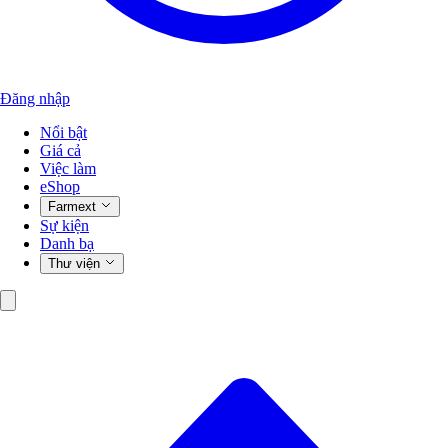
Đăng nhập
Nổi bật
Giá cả
Việc làm
eShop
Farmext
Sự kiện
Danh bạ
Thư viện