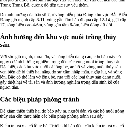
Trung Trung Bộ, cường độ tiếp tục suy yếu thêm.
Do ảnh hưởng của bão số 7, ở vùng biển phía Đông khu vực Bắc Biển
Đông gió mạnh cấp 8-11, vùng gần tâm bão đi qua cấp 12-14, giật cấp
17, sóng biển cao 4-6m, vùng gần tâm 6-8m, biển động dữ dội.
Ảnh hưởng đến khu vực nuôi trồng thủy
sản
Với sức gió mạnh, mưa lớn, và sóng biển dâng cao, cơn bão này có
nguy cơ ảnh hưởng nghiêm trọng đến các vùng nuôi trồng thủy sản.
Đặc biệt, các khu vực nuôi cá lồng bè, ao hồ và vùng nuôi thủy sản
ven biển dễ bị thiệt hại nặng do sự xâm nhập mặn, ngập lụt, và sóng
lớn. Bão có thể làm vỡ lồng bè, rửa trôi các loại thủy sản đang nuôi,
gây thiệt hại về tài sản và ảnh hưởng nghiêm trọng đến sinh kế của
người dân.
Các biện pháp phòng tránh
Để giảm thiểu thiệt hại do bão gây ra, người dân và các hộ nuôi trồng
thủy sản cần thực hiện các biện pháp phòng tránh sau đây:
Kiểm tra và gia cố lồng bè: Trước khi bão đến, cần kiểm tra và gia cố