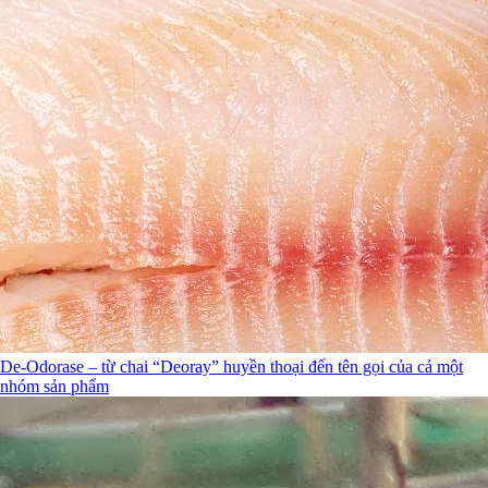
De-Odorase – từ chai “Deoray” huyền thoại đến tên gọi của cả một
nhóm sản phẩm