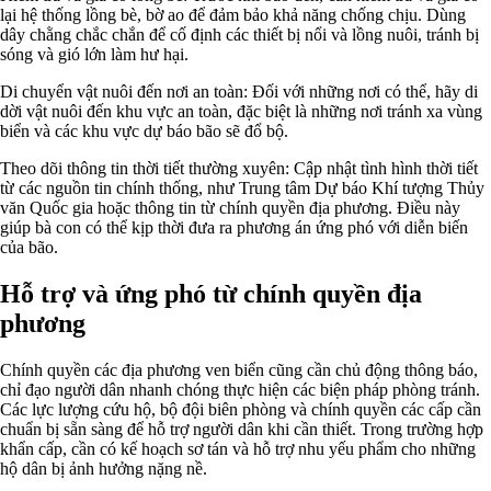
lại hệ thống lồng bè, bờ ao để đảm bảo khả năng chống chịu. Dùng
dây chằng chắc chắn để cố định các thiết bị nổi và lồng nuôi, tránh bị
sóng và gió lớn làm hư hại.
Di chuyển vật nuôi đến nơi an toàn: Đối với những nơi có thể, hãy di
dời vật nuôi đến khu vực an toàn, đặc biệt là những nơi tránh xa vùng
biển và các khu vực dự báo bão sẽ đổ bộ.
Theo dõi thông tin thời tiết thường xuyên: Cập nhật tình hình thời tiết
từ các nguồn tin chính thống, như Trung tâm Dự báo Khí tượng Thủy
văn Quốc gia hoặc thông tin từ chính quyền địa phương. Điều này
giúp bà con có thể kịp thời đưa ra phương án ứng phó với diễn biến
của bão.
Hỗ trợ và ứng phó từ chính quyền địa
phương
Chính quyền các địa phương ven biển cũng cần chủ động thông báo,
chỉ đạo người dân nhanh chóng thực hiện các biện pháp phòng tránh.
Các lực lượng cứu hộ, bộ đội biên phòng và chính quyền các cấp cần
chuẩn bị sẵn sàng để hỗ trợ người dân khi cần thiết. Trong trường hợp
khẩn cấp, cần có kế hoạch sơ tán và hỗ trợ nhu yếu phẩm cho những
hộ dân bị ảnh hưởng nặng nề.