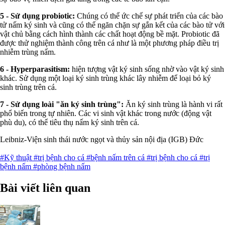
5 - Sử dụng probiotic:
Chúng có thể ức chế sự phát triển của các bào
tử nấm ký sinh và cũng có thể ngăn chặn sự gắn kết của các bào tử với
vật chủ bằng cách hình thành các chất hoạt động bề mặt. Probiotic đã
được thử nghiệm thành công trên cá như là một phương pháp điều trị
nhiễm trùng nấm.
6 - Hyperparasitism:
hiện tượng vật ký sinh sống nhờ vào vật ký sinh
khác. Sử dụng một loại ký sinh trùng khác lây nhiễm để loại bỏ ký
sinh trùng trên cá.
7 - Sử dụng loài "ăn ký sinh trùng":
Ăn ký sinh trùng là hành vi rất
phổ biến trong tự nhiên. Các vi sinh vật khác trong nước (động vật
phù du), có thể tiêu thụ nấm ký sinh trên cá.
Leibniz-Viện sinh thái nước ngọt và thủy sản nội địa (IGB) Đức
#Kỹ thuật
#trị bệnh cho cá
#bệnh nấm trên cá
#trị bệnh cho cá
#trị
bệnh nấm
#phòng bệnh nấm
Bài viết liên quan