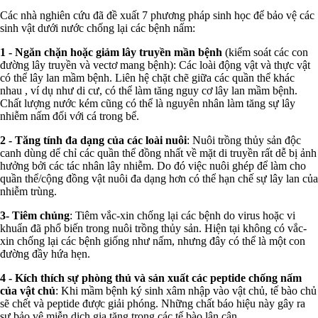
Các nhà nghiên cứu đã đề xuất 7 phương pháp sinh học để bảo vệ các
sinh vật dưới nước chống lại các bệnh nấm:
1 - Ngăn chặn hoặc giảm lây truyền mần bệnh
(kiểm soát các con
đường lây truyền và vectơ mang bệnh): Các loài động vật và thực vật
có thể lây lan mầm bệnh. Liên hệ chặt chẽ giữa các quần thể khác
nhau , ví dụ như di cư, có thể làm tăng nguy cơ lây lan mầm bệnh.
Chất lượng nước kém cũng có thể là nguyên nhân làm tăng sự lây
nhiễm nấm đối với cá trong bể.
2 - Tăng tính đa dạng của các loài nuôi
: Nuôi trồng thủy sản độc
canh dùng dể chỉ các quần thể đồng nhất về mặt di truyền rất dễ bị ảnh
hưởng bởi các tác nhân lây nhiễm. Do đó việc nuôi ghép để làm cho
quần thể/cộng đồng vật nuôi đa dạng hơn có thể hạn chế sự lây lan của
nhiễm trùng.
3- Tiêm chủng
: Tiêm vắc-xin chống lại các bệnh do virus hoặc vi
khuẩn đã phổ biến trong nuôi trồng thủy sản. Hiện tại không có vắc-
xin chống lại các bệnh giống như nấm, nhưng đây có thể là một con
đường đầy hứa hẹn.
4 - Kích thích sự phòng thủ và sản xuất các peptide chống nấm
của vật chủ
: Khi mầm bệnh ký sinh xâm nhập vào vật chủ, tế bào chủ
sẽ chết và peptide được giải phóng. Những chất báo hiệu này gây ra
sự bảo vệ miễn dịch gia tăng trong các tế bào lân cận.