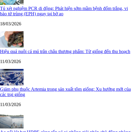
Tủ xét nghiệm PCR di động: Phát hiện sớm mầm bệnh đốm trắng, vi
bào tử trùng (EPH) ngay tại bờ ao
18/03/2026
Hiệu quả nuôi cá mú trân châu thương phẩm: Từ giống đến thu hoạch
11/03/2026
Giảm phụ thuộc Artemia trong sản xuất tôm giống: Xu hướng mới của
các trại giống
11/03/2026