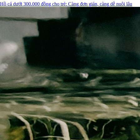
Hồ cá dưới 300.000 đồng cho trẻ: Càng đơn giản, càng dễ nuôi lâu