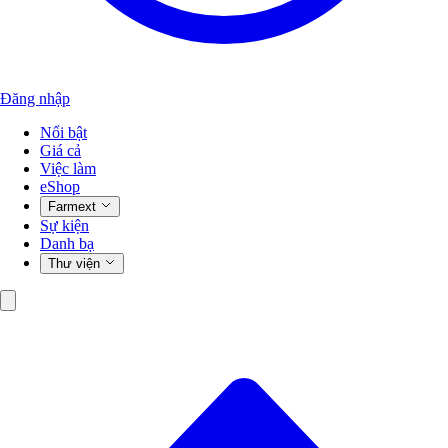
Đăng nhập
Nổi bật
Giá cả
Việc làm
eShop
Farmext
Sự kiện
Danh bạ
Thư viện