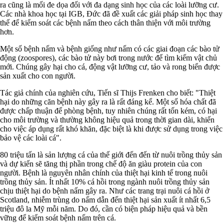
ra cũng là mối đe dọa đối với đa dạng sinh học của các loài lưỡng cư.
Các nhà khoa học tại IGB, Đức đã đề xuất các giải pháp sinh học thay
thế để kiểm soát các bệnh nấm theo cách thân thiện với môi trường
hơn.
Một số bệnh nấm và bệnh giống như nấm có các giai đoạn các bào tử
động (zoospores), các bào tử này bơi trong nước để tìm kiếm vật chủ
mới. Chúng gây hại cho cá, động vật lưỡng cư, tảo và rong biển được
sản xuất cho con người.
Tác giả chính của nghiên cứu, Tiến sĩ Thijs Frenken cho biết: "Thiệt
hại do những căn bệnh này gây ra là rất đáng kể. Một số hóa chất đã
được chấp thuận để phòng bệnh, tuy nhiên chúng rất tốn kém, có hại
cho môi trường và thường không hiệu quả trong thời gian dài, khiến
cho việc áp dụng rất khó khăn, đặc biệt là khi được sử dụng trong việc
bảo vệ các loài cá".
80 triệu tấn là sản lượng cá của thế giới đến đến từ nuôi trồng thủy sản
và dự kiến sẽ tăng thị phần trong chế độ ăn giàu protein của con
người. Bệnh là nguyên nhân chính của thiệt hại kinh tế trong nuôi
trồng thủy sản. Ít nhất 10% cá hồi trong ngành nuôi trồng thủy sản
chịu thiệt hại do bệnh nấm gây ra. Như các trang trại nuôi cá hồi ở
Scotland, nhiễm trùng do nấm dẫn đến thiệt hại sản xuất ít nhất 6,5
triệu đô la Mỹ mỗi năm. Do đó, cần có biện pháp hiệu quả và bền
vững để kiểm soát bệnh nấm trên cá.