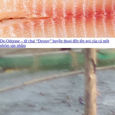
De-Odorase – từ chai “Deoray” huyền thoại đến tên gọi của cả một
nhóm sản phẩm