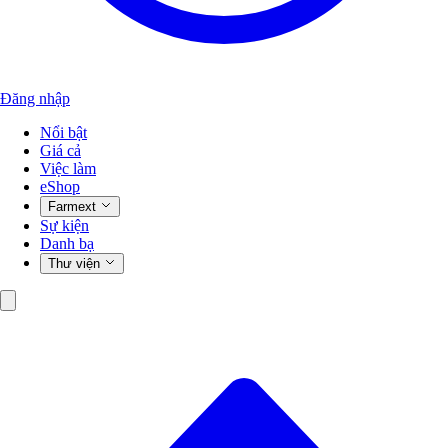
Đăng nhập
Nổi bật
Giá cả
Việc làm
eShop
Farmext
Sự kiện
Danh bạ
Thư viện