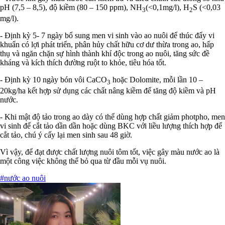
pH (7,5 – 8,5), độ kiềm (80 – 150 ppm), NH
(<0,1mg/l), H
S (<0,03
3
2
mg/l).
- Định kỳ 5- 7 ngày bổ sung men vi sinh vào ao nuôi để thúc đẩy vi
khuẩn có lợi phát triển, phân hủy chất hữu cơ dư thừa trong ao, hấp
thụ và ngăn chặn sự hình thành khí độc trong ao nuôi, tăng sức đề
kháng và kích thích đường ruột to khỏe, tiêu hóa tốt.
- Định kỳ 10 ngày bón vôi CaCO
hoặc Dolomite, mỗi lần 10 –
3
20kg/ha kết hợp sử dụng các chất nâng kiềm để tăng độ kiềm và pH
nước.
- Khi mật độ tảo trong ao dày có thể dùng hợp chất giảm photpho, men
vi sinh để cắt tảo dần dần hoặc dùng BKC với liều lượng thích hợp để
cắt tảo, chú ý cấy lại men sinh sau 48 giờ.
Vì vậy, để đạt được chất lượng nuôi tôm tốt, việc gây màu nước ao là
một công việc không thể bỏ qua từ đầu mỗi vụ nuôi.
#nước ao nuôi