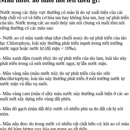
Nước trong các thủy vực thường có màu là do sự xuất hiện của các
hợp chất vô cơ và hữu cơ hòa tan hay không hòa tan, hay sự phát triển
của tảo. Nước trong các ao nuôi thủy sản nói chung và nuôi tôm nói
riêng thường có các màu sau:
- Nước ao có màu xanh nhạt (đọt chuối non): do sự phát triển của tảo
lục Chlorophyta, loài này thường phát triển mạnh trong môi trường
nước ngọt hoặc nước lợ (độ mặn < 10‰).
- Màu xanh đậm (xanh rêu): do sự phát triển của tảo lam, loài tảo này
phát triển trong cả môi trường nước ngọt, lợ lẫn nước mặn.
- Màu vàng nâu (màu nước trà): do sự phát triển của tảo
silic
Bacillariophyta
, loài tảo này thường phát triển ở môi trường nước lợ
nước mặn và đầu vụ nuôi.
- Màu vàng cam (màu rỉ sắt): màu nước này thường xuất hiện ở các ao
nuôi mới xây dựng trên vùng đất phèn.
- Màu đỏ gạch (màu đất đỏ): nước có nhiều phù sa do đất cát bị xói
mòn.
- Màu nâu đen: do trong nước có nhiều vật chất hữu cơ, khi ao có màu
này thì hàm lượng oxy hòa tan trong ao rất thấp.