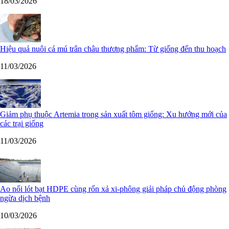
18/03/2026
Hiệu quả nuôi cá mú trân châu thương phẩm: Từ giống đến thu hoạch
11/03/2026
Giảm phụ thuộc Artemia trong sản xuất tôm giống: Xu hướng mới của
các trại giống
11/03/2026
Ao nổi lót bạt HDPE cùng rốn xả xi-phông giải pháp chủ động phòng
ngừa dịch bệnh
10/03/2026