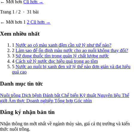
← Mới hơn
Cũ hơn →
Trang
1
/
2
·
31
bài
← Mới hơn
1
2
Cũ hơn →
Xem nhiều nhất
1
Nước ao có màu xanh đậm cần xử lý như thế nào?
2
Làm sao để ổn định màu nước cho ao nuôi không thay đổi?
3
Sử dụng thuốc tím trong quản lý chất lượng nước
4
Cách xử lý nước đục hiệu quả trong ao tôm
5
Nước ao nuôi bị xanh đen xử lý thế nào đơn giản và đạt hiệu
quả cao
Danh mục tin tức
Nuôi trồng
Dịch bệnh
Đánh bắt
Chế biến
Kỹ thuật
Nguyên liệu
Thế
giới
Ẩm thực
Doanh nghiệp
Tổng hợp
Góc nhìn
Đăng ký nhận bản tin
Nhận thông tin mới nhất về ngành thủy sản, giá cả thị trường và kiến
thức nuôi trồng.