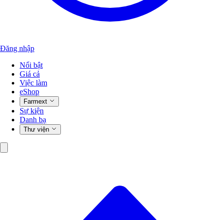
Đăng nhập
Nổi bật
Giá cả
Việc làm
eShop
Farmext
Sự kiện
Danh bạ
Thư viện