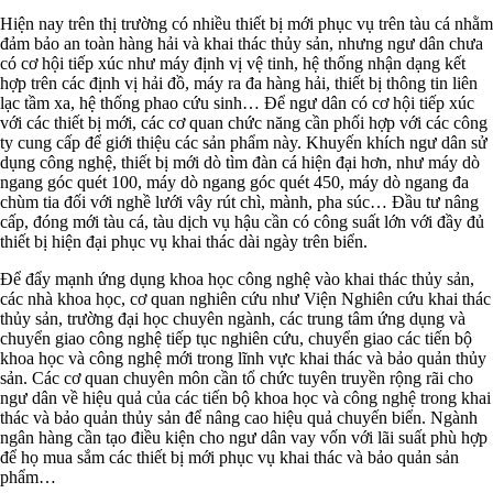
Hiện nay trên thị trường có nhiều thiết bị mới phục vụ trên tàu cá nhằm
đảm bảo an toàn hàng hải và khai thác thủy sản, nhưng ngư dân chưa
có cơ hội tiếp xúc như máy định vị vệ tinh, hệ thống nhận dạng kết
hợp trên các định vị hải đồ, máy ra đa hàng hải, thiết bị thông tin liên
lạc tầm xa, hệ thống phao cứu sinh… Để ngư dân có cơ hội tiếp xúc
với các thiết bị mới, các cơ quan chức năng cần phối hợp với các công
ty cung cấp để giới thiệu các sản phẩm này. Khuyến khích ngư dân sử
dụng công nghệ, thiết bị mới dò tìm đàn cá hiện đại hơn, như máy dò
ngang góc quét 100, máy dò ngang góc quét 450, máy dò ngang đa
chùm tia đối với nghề lưới vây rút chì, mành, pha súc… Đầu tư nâng
cấp, đóng mới tàu cá, tàu dịch vụ hậu cần có công suất lớn với đầy đủ
thiết bị hiện đại phục vụ khai thác dài ngày trên biển.
Để đẩy mạnh ứng dụng khoa học công nghệ vào khai thác thủy sản,
các nhà khoa học, cơ quan nghiên cứu như Viện Nghiên cứu khai thác
thủy sản, trường đại học chuyên ngành, các trung tâm ứng dụng và
chuyển giao công nghệ tiếp tục nghiên cứu, chuyển giao các tiến bộ
khoa học và công nghệ mới trong lĩnh vực khai thác và bảo quản thủy
sản. Các cơ quan chuyên môn cần tổ chức tuyên truyền rộng rãi cho
ngư dân về hiệu quả của các tiến bộ khoa học và công nghệ trong khai
thác và bảo quản thủy sản để nâng cao hiệu quả chuyến biển. Ngành
ngân hàng cần tạo điều kiện cho ngư dân vay vốn với lãi suất phù hợp
để họ mua sắm các thiết bị mới phục vụ khai thác và bảo quản sản
phẩm…