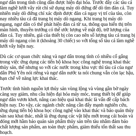
ngư dân trong tỉnh cũng dần được hiện đại hóa. Trước đây các tàu cá
làm nghề lưới vây rút chì sử dụng máy dò đứng để dò tìm đàn cá. Tuy
nhiên máy dò đứng chỉ xác định được đàn cá ngay vị trí của tàu, còn
nay nhiều tàu cá đã trang bị máy dò ngang. Khi trang bị máy dò
ngang, ngư dân có thể phát hiện đàn cá từ xa, thông qua hiển thị trên
màn hình, thuyền trưởng có thể ước lượng về mật độ, trữ lượng của
đàn cá. Tuy nhiên, giá của thiết bị còn cao nên số lượng tàu cá trang bị
máy dò ngang còn ít (khoảng 30 chiếc) so với tổng số tàu cá làm nghề
lưới vây hiện nay.
Dù các cơ quan chức năng và ngư dân trong tỉnh có nhiều cố gắng
trong việc ứng dụng các tiến bộ khoa học công nghệ trong khai thác
thủy sản, thế nhưng so với các nước trong khu vực thì tàu cá của ngư
dân Phú Yên nói riêng và ngư dân nước ta nói chung vẫn còn lạc hậu,
hạn chế về năng lực khai thác.
Trước tình hình nguồn lợi thủy sản vùng lộng và vùng gần bờ ngày
càng suy giảm, nhu cầu hiện đại hóa máy móc, trang thiết bị để giúp
ngư dân vươn khơi, nâng cao hiệu quả khai thác là vấn đề cấp bách
hiện nay. Do vậy, các ngành chức năng cần đẩy mạnh nghiên cứu,
ứng dụng tiến bộ khoa học công nghệ vào khai thác và bảo quản thủy
sản sau khai thác, nhất là ứng dụng các vật liệu mới trong cải hoán và
đóng mới hầm bảo quản sản phẩm thủy sản trên tàu nhằm đảm bảo
chất lượng sản phẩm, an toàn thực phẩm, giảm thiểu tổn thất sau thu
hoạch.