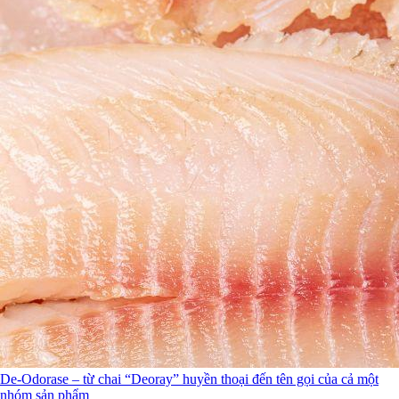
De-Odorase – từ chai “Deoray” huyền thoại đến tên gọi của cả một
nhóm sản phẩm