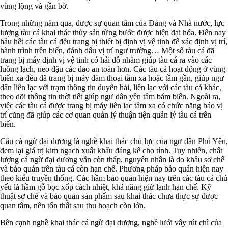
vùng lộng và gần bờ.
Trong những năm qua, được sự quan tâm của Đảng và Nhà nước, lực
lượng tàu cá khai thác thủy sản từng bước được hiện đại hóa. Đến nay
hầu hết các tàu cá đều trang bị thiết bị định vị vệ tinh để xác định vị trí,
hành trình trên biển, đánh dấu vị trí ngư trường… Một số tàu cá đã
trang bị máy định vị vệ tinh có hải đồ nhằm giúp tàu cá ra vào các
luồng lạch, neo đậu các đảo an toàn hơn. Các tàu cá hoạt động ở vùng
biển xa đều đã trang bị máy đàm thoại tầm xa hoặc tầm gần, giúp ngư
dân liên lạc với trạm thông tin duyên hải, liên lạc với các tàu cá khác,
theo dõi thông tin thời tiết giúp ngư dân yên tâm bám biển. Ngoài ra,
việc các tàu cá được trang bị máy liên lạc tầm xa có chức năng báo vị
trí cũng đã giúp các cơ quan quản lý thuận tiện quản lý tàu cá trên
biển.
Câu cá ngừ đại dương là nghề khai thác chủ lực của ngư dân Phú Yên,
đem lại giá trị kim ngạch xuất khẩu đáng kể cho tỉnh. Tuy nhiên, chất
lượng cá ngừ đại dương vẫn còn thấp, nguyên nhân là do khâu sơ chế
và bảo quản trên tàu cá còn hạn chế. Phương pháp bảo quản hiện nay
theo kiểu truyền thống. Các hầm bảo quản hiện nay trên các tàu cá chủ
yếu là hầm gỗ bọc xốp cách nhiệt, khả năng giữ lạnh hạn chế. Kỹ
thuật sơ chế và bảo quản sản phẩm sau khai thác chưa thực sự được
quan tâm, nên tổn thất sau thu hoạch còn lớn.
Bên cạnh nghề khai thác cá ngừ đại dương, nghề lưới vây rút chì của