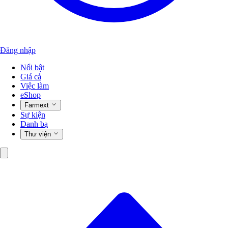
Đăng nhập
Nổi bật
Giá cả
Việc làm
eShop
Farmext
Sự kiện
Danh bạ
Thư viện