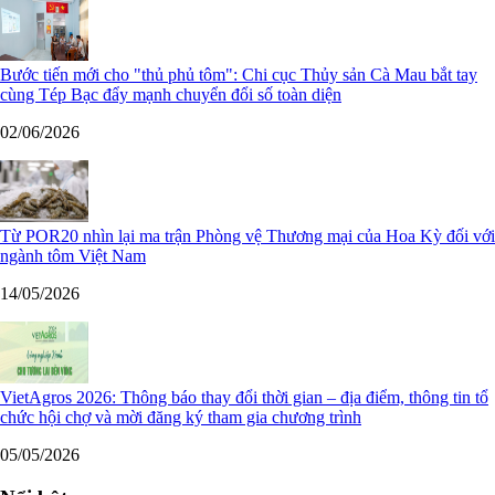
Bước tiến mới cho "thủ phủ tôm": Chi cục Thủy sản Cà Mau bắt tay
cùng Tép Bạc đẩy mạnh chuyển đổi số toàn diện
02/06/2026
Từ POR20 nhìn lại ma trận Phòng vệ Thương mại của Hoa Kỳ đối với
ngành tôm Việt Nam
14/05/2026
VietAgros 2026: Thông báo thay đổi thời gian – địa điểm, thông tin tổ
chức hội chợ và mời đăng ký tham gia chương trình
05/05/2026