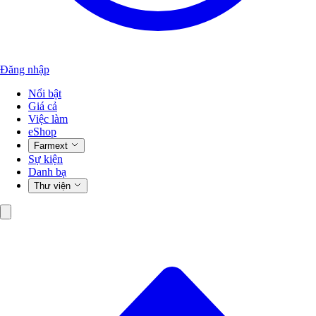
Đăng nhập
Nổi bật
Giá cả
Việc làm
eShop
Farmext
Sự kiện
Danh bạ
Thư viện