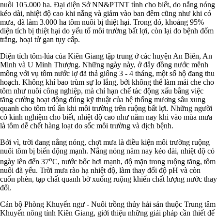
nuôi 105.000 ha. Đại diện Sở NN&PTNT tỉnh cho biết, do nắng nóng
kéo dài, nhiệt độ cao khi nắng và giảm vào ban đêm cũng như khi có
mưa, đã làm 3.000 ha tôm nuôi bị thiệt hại. Trong đó, khoảng 95%
diện tích bị thiệt hại do yếu tố môi trường bất lợi, còn lại do bệnh đốm
trắng, hoại tử gan tụy cấp.
Diện tích tôm-lúa của Kiên Giang tập trung ở các huyện An Biên, An
Minh và U Minh Thượng. Những ngày này, ở đây đồng nước mênh
mông với vụ tôm nước lợ đã thả giống 3 - 4 tháng, một số hộ đang thu
hoạch. Không khí bao trùm sự lo lắng, bởi không thể làm mái che cho
tôm như nuôi công nghiệp, mà chỉ hạn chế tác động xấu bằng việc
tăng cường hoạt động đúng kỹ thuật của hệ thống mương sâu xung
quanh cho tôm trú ẩn khi môi trường trên ruộng bất lợi. Những người
có kinh nghiệm cho biết, nhiệt độ cao như năm nay khi vào mùa mưa
là tôm dễ chết hàng loạt do sốc môi trường và dịch bệnh.
Bởi vì, trời đang nắng nóng, chợt mưa là điều kiện môi trường ruộng
nuôi tôm bị biến động mạnh. Nắng nóng năm nay kéo dài, nhiệt độ có
o
ngày lên đến 37
C, nước bốc hơi mạnh, độ mặn trong ruộng tăng, tôm
nuôi đã yếu. Trời mưa rào hạ nhiệt độ, làm thay đổi độ pH và còn
cuốn phèn, tạp chất quanh bờ xuống ruộng khiến chất lượng nước thay
đổi.
Cán bộ Phòng Khuyến ngư - Nuôi trồng thủy hải sản thuộc Trung tâm
Khuyến nông tỉnh Kiên Giang, giới thiệu những giải pháp cần thiết để