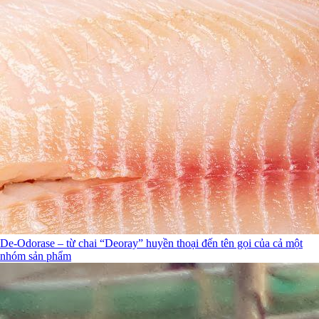
De-Odorase – từ chai “Deoray” huyền thoại đến tên gọi của cả một
nhóm sản phẩm