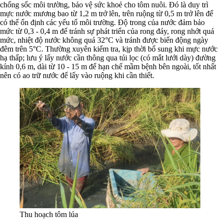
chống sốc môi trường, bảo vệ sức khoẻ cho tôm nuôi. Đó là duy trì
mực nước mương bao từ 1,2 m trở lên, trên ruộng từ 0,5 m trở lên để
có thể ổn định các yếu tố môi trường. Độ trong của nước đảm bảo
mức từ 0,3 - 0,4 m để tránh sự phát triển của rong đáy, rong nhớt quá
mức, nhiệt độ nước không quá 32°C và tránh được biến động ngày
đêm trên 5°C. Thường xuyên kiểm tra, kịp thời bổ sung khi mực nước
hạ thấp; lưu ý lấy nước cần thông qua túi lọc (có mắt lưới dày) đường
kính 0,6 m, dài từ 10 - 15 m để hạn chế mầm bệnh bên ngoài, tốt nhất
nên có ao trữ nước để lấy vào ruộng khi cần thiết.
Thu hoạch tôm lúa