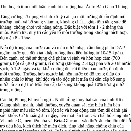
Thu hoạch tôm nuôi luân canh trên ruộng lúa. Ảnh: Báo Giao Thông
Tăng cường sử dụng vi sinh xử lý cải tạo môi trường để ổn định môi
trường nuôi và bổ sung vitamin, khoáng chất... giúp tôm tăng sức đề
kháng, chống chọi với nắng nóng. Đặc biệt với tôm 1 - 2 tháng thả
nuôi. Kiểm tra, duy trì các yếu tố môi trường trong khoảng thích hợp,
độ mặn 8 - 15‰.
Nếu độ trong của nước cao và màu nước nhạt, cần dùng phân DAP
ngâm nước qua đêm tạt khắp ruộng theo liều lượng từ 10-15 kg/ha.
Bên cạnh, có thể sử dụng chế phẩm vi sinh và hỗn hợp cám (700
gram), bột cá (300 gram), rỉ đường (khoảng 2-3 kg) pha với 20 lít nước
sạch, ủ 1-2 ngày và tạt khắp ruộng để cải thiện màu nước, ổn định
môi trường. Trường hợp ngược lại, nếu nước có độ trong thấp do
nhiều chất lơ lửng, khí độc và tảo độc phát triển thì cần cấp bổ sung
nước từ ao dự trữ. Mỗi lần cấp bổ sung không quá 10% lượng nước
trong ruộng.
Cán bộ Phòng Khuyến ngư - Nuôi trồng thủy hải sản của tỉnh Kiên
Giang nhấn mạnh, phải thường xuyên quan sát các biểu hiện bên
ngoài như màu sắc vỏ tôm, lột xác và hoạt động của tôm để đánh giá
sức khỏe. Cứ khoảng 3-5 ngày, nên một lần trộn các chất bổ sung như
Vitamine C, men tiêu hóa và Beta-Glucan... vào thức ăn cho tôm để hỗ
trợ tiêu hóa, kích thích hệ miễn dịch, tăng khả năng chống chịu của