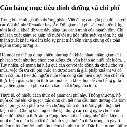
Cân bằng mục tiêu dinh dưỡng và chi phí
Trong bối cảnh giá tôm thương phẩm Việt đang cao gần gấp đôi so với
các đối thủ như Ecuador hay Ấn Độ, giảm chi phí sản xuất trên 1 kg
tôm là chìa khoá để vực dậy năng lực cạnh tranh của ngành tôm. Chi
phí sản xuất giảm sẽ giúp hộ nuôi tối ưu hóa hiệu suất vụ tôm, hạ giá
thành xuất khẩu và đảm bảo sự phát triển bền vững chung của toàn
ngành trong tương lai.
Hộ nuôi có thể áp dụng nhiều phương án khác nhau nhằm giảm chi
phí sản xuất như lựa chọn con giống tốt, vận hành ao nuôi tiết kiệm…
Tuy nhiên, để mang lại hiệu quả căn cơ với tác động đa chiều cho vụ
mùa, việc tối ưu chi phí thức ăn được xem là giải pháp khả thi và có
tính cốt lõi. Theo đó, người nuôi tôm cũng cần hiểu được bản chất và
thực hiện giảm chi phí thức ăn một cách khoa học để cân bằng giữa
mục tiêu giảm chi phí và đảm bảo chất lượng của tôm.
Thực tế, có nhiều cách thức để giảm chi phí này. Thông thường, hộ
nuôi có thể lên kế hoạch xác định chi tiết nhu cầu dinh dưỡng của tôm
để chọn lọc sản phẩm và lên chương trình dinh dưỡng phù hợp, tiết
kiệm nhất. Chúng ta cũng có thể tận dụng các công nghệ cho ăn để
theo dõi tiêu thụ thức ăn tự động theo thời tiết cũng như điều kiện ao
nuôi nhằm quản lý chất thải, tránh việc thức ăn thừa trong ao gây ô
nhiễm nước (người nuôi tốn thêm chi phí xử lý). Đặc biệt, trong những