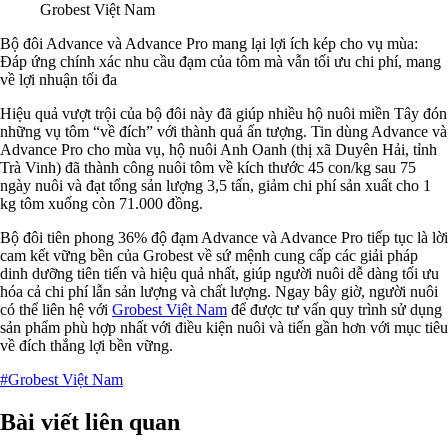
Grobest Việt Nam
Bộ đôi Advance và Advance Pro mang lại lợi ích kép cho vụ mùa:
Đáp ứng chính xác nhu cầu đạm của tôm mà vẫn tối ưu chi phí, mang
về lợi nhuận tối đa
Hiệu quả vượt trội của bộ đôi này đã giúp nhiều hộ nuôi miền Tây đón
những vụ tôm “về đích” với thành quả ấn tượng. Tin dùng Advance và
Advance Pro cho mùa vụ, hộ nuôi Anh Oanh (thị xã Duyên Hải, tỉnh
Trà Vinh) đã thành công nuôi tôm về kích thước 45 con/kg sau 75
ngày nuôi và đạt tổng sản lượng 3,5 tấn, giảm chi phí sản xuất cho 1
kg tôm xuống còn 71.000 đồng.
Bộ đôi tiên phong 36% độ đạm Advance và Advance Pro tiếp tục là lời
cam kết vững bền của Grobest về sứ mệnh cung cấp các giải pháp
dinh dưỡng tiên tiến và hiệu quả nhất, giúp người nuôi dễ dàng tối ưu
hóa cả chi phí lẫn sản lượng và chất lượng. Ngay bây giờ, người nuôi
có thể liên hệ với
Grobest Việt Nam
để được tư vấn quy trình sử dụng
sản phẩm phù hợp nhất với điều kiện nuôi và tiến gần hơn với mục tiêu
về đích thắng lợi bền vững.
#Grobest Việt Nam
Bài viết liên quan