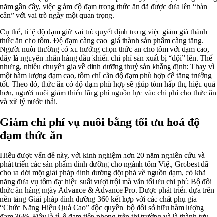
năm gần đây, việc giảm độ đạm trong thức ăn đã được đưa lên “bàn
cân” với vai trò ngày một quan trọng.
Cụ thể, tỉ lệ độ đạm giữ vai trò quyết định trong việc giảm giá thành
thức ăn cho tôm. Độ đạm càng cao, giá thành sản phẩm càng tăng.
Người nuôi thường có xu hướng chọn thức ăn cho tôm với đạm cao,
đây là nguyên nhân hàng đầu khiến chi phí sản xuất bị “đội” lên. Thế
nhưng, nhiều chuyên gia về dinh dưỡng thuỷ sản khẳng định: Thay vì
một hàm lượng đạm cao, tôm chỉ cần độ đạm phù hợp để tăng trưởng
tốt. Theo đó, thức ăn có độ đạm phù hợp sẽ giúp tôm hấp thụ hiệu quả
hơn, người nuôi giảm thiểu lãng phí nguồn lực vào chi phí cho thức ăn
và xử lý nước thải.
Giảm chi phí vụ nuôi bằng tối ưu hoá độ
đạm thức ăn
Hiểu được vấn đề này, với kinh nghiệm hơn 20 năm nghiên cứu và
phát triển các sản phẩm dinh dưỡng cho ngành tôm Việt, Grobest đã
cho ra đời một giải pháp dinh dưỡng đột phá về nguồn đạm, có khả
năng đưa vụ tôm đạt hiệu suất vượt trội mà vẫn tối ưu chi phí: Bộ đôi
thức ăn hàng ngày Advance & Advance Pro. Được phát triển dựa trên
nền tảng Giải pháp dinh dưỡng 360 kết hợp với các chất phụ gia
“Chức Năng Hiệu Quả Cao” độc quyền, bộ đôi sở hữu hàm lượng
đạm 36%. Đây là tỉ lệ đạm tiên phong trên thị trường và là thành tựu