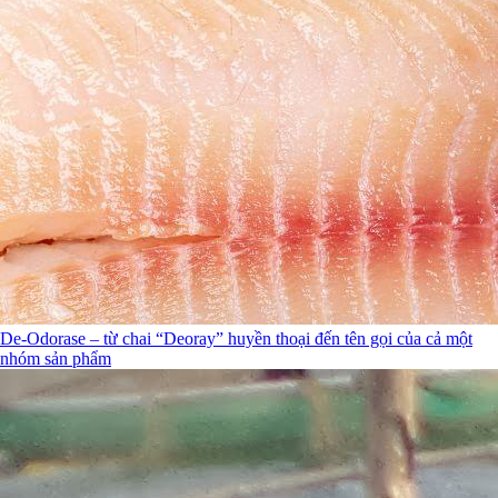
De-Odorase – từ chai “Deoray” huyền thoại đến tên gọi của cả một
nhóm sản phẩm