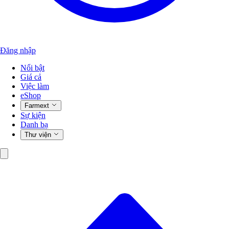
Đăng nhập
Nổi bật
Giá cả
Việc làm
eShop
Farmext
Sự kiện
Danh bạ
Thư viện