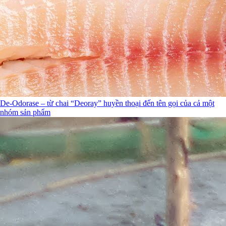
De-Odorase – từ chai “Deoray” huyền thoại đến tên gọi của cả một
nhóm sản phẩm