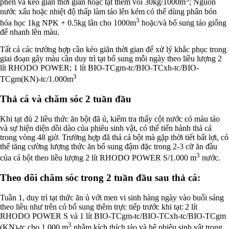
phèn và kéo giãn thời gian hoặc tạt thêm vôi 30kg/1000m
; Nguồn
nước xấu hoặc nhiệt độ thấp làm tảo lên kém có thể dùng phân bón
3
hóa học 1kg NPK + 0.5kg lân cho 1000m
hoặc/và bổ sung tảo giống
để nhanh lên màu.
Tất cả các trường hợp cần kéo giãn thời gian để xử lý khắc phục trong
giai đoạn gây màu cần duy trì tạt bổ sung mỗi ngày theo liều lượng 2
lít RHODO POWER; 1 lít BIO-TCgm-tc/BIO-TCxh-tc/BIO-
3
TCgm(KN)-tc/1.000m
Thả cá và chăm sóc 2 tuần đầu
Khi tạt đủ 2 liều thức ăn bột đã ủ, kiểm tra thấy cột nước có màu tảo
và sự hiện diện dồi dào của phiêu sinh vật, có thể tiến hành thả cá
trong vòng 48 giờ. Trường hợp đã thả cá bột mà gặp thời tiết bất lợi, có
thể tăng cường lượng thức ăn bổ sung đậm đặc trong 2-3 cữ ăn đầu
3
của cá bột theo liều lượng 2 lít RHODO POWER S/1.000 m
nước.
Theo dõi chăm sóc trong 2 tuần đầu sau thả cá:
Tuần 1, duy trì tạt thức ăn ủ với men vi sinh hàng ngày vào buổi sáng
theo liều như trên có bổ sung thêm trực tiếp trước khi tạt: 2 lít
RHODO POWER S và 1 lít BIO-TCgm-tc/BIO-TCxh-tc/BIO-TCgm
3
(KN)-tc cho 1.000 m
nhằm kích thích tảo và hệ phiêu sinh vật trong