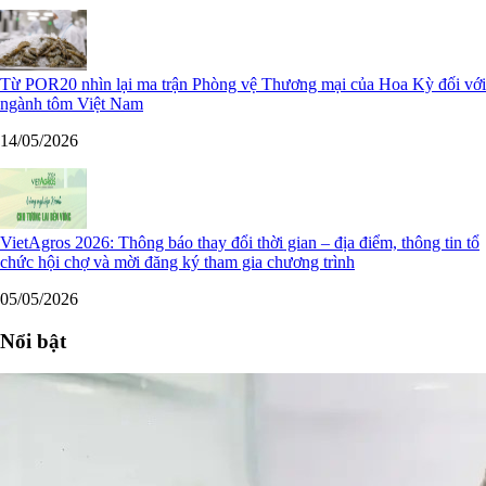
Từ POR20 nhìn lại ma trận Phòng vệ Thương mại của Hoa Kỳ đối với
ngành tôm Việt Nam
14/05/2026
VietAgros 2026: Thông báo thay đổi thời gian – địa điểm, thông tin tổ
chức hội chợ và mời đăng ký tham gia chương trình
05/05/2026
Nổi bật