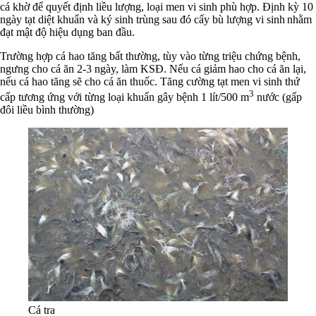
cá khờ để quyết định liều lượng, loại men vi sinh phù hợp. Định kỳ 10
ngày tạt diệt khuẩn và ký sinh trùng sau đó cấy bù lượng vi sinh nhằm
đạt mật độ hiệu dụng ban đầu.
Trường hợp cá hao tăng bất thường, tùy vào từng triệu chứng bệnh,
ngưng cho cá ăn 2-3 ngày, làm KSĐ. Nếu cá giảm hao cho cá ăn lại,
nếu cá hao tăng sẽ cho cá ăn thuốc. Tăng cường tạt men vi sinh thứ
3
cấp tương ứng với từng loại khuẩn gây bệnh 1 lít/500 m
nước (gấp
đôi liều bình thường)
Cá tra