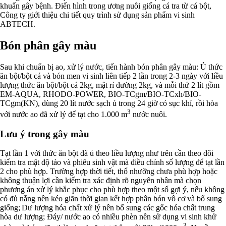
khuẩn gây bệnh. Điển hình trong ương nuôi giống cá tra từ cá bột,
Công ty giới thiệu chi tiết quy trình sử dụng sản phẩm vi sinh
ABTECH.
Bón phân gây màu
Sau khi chuẩn bị ao, xử lý nước, tiến hành bón phân gây màu: Ủ thức
ăn bột/bột cá và bón men vi sinh liên tiếp 2 lần trong 2-3 ngày với liều
lượng thức ăn bột/bột cá 2kg, mật rỉ đường 2kg, và mỗi thứ 2 lít gồm
EM-AQUA, RHODO-POWER, BIO-TCgm/BIO-TCxh/BIO-
TCgm(KN), dùng 20 lít nước sạch ủ trong 24 giờ có sục khí, rồi hòa
3
với nước ao đã xử lý để tạt cho 1.000 m
nước nuôi.
Lưu ý trong gây màu
Tạt lần 1 với thức ăn bột đã ủ theo liều lượng như trên cần theo dõi
kiểm tra mật độ tảo và phiêu sinh vật mà điều chỉnh số lượng để tạt lần
2 cho phù hợp. Trường hợp thời tiết, thổ nhưỡng chưa phù hợp hoặc
không thuận lợi cần kiểm tra xác định rõ nguyên nhân mà chọn
phương án xử lý khắc phục cho phù hợp theo một số gợi ý, nếu không
có đủ nắng nên kéo giãn thời gian kết hợp phân bón vô cơ và bổ sung
giống; Dư lượng hóa chất xử lý nên bổ sung các gốc hóa chất trung
hòa dư lượng; Đáy/ nước ao có nhiều phèn nên sử dụng vi sinh khử
3