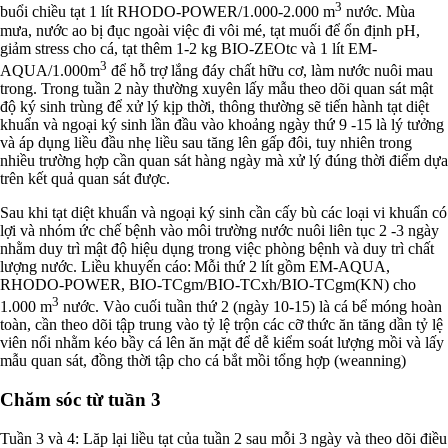
3
buổi chiều tạt 1 lít RHODO-POWER/1.000-2.000 m
nước. Mùa
mưa, nước ao bị đục ngoài việc đi vôi mé, tạt muối để ổn định pH,
giảm stress cho cá, tạt thêm 1-2 kg BIO-ZEOtc và 1 lít EM-
3
AQUA/1.000m
để hỗ trợ lắng đáy chất hữu cơ, làm nước nuôi mau
trong. Trong tuần 2 này thường xuyên lấy mẫu theo dõi quan sát mật
độ ký sinh trùng để xử lý kịp thời, thông thường sẽ tiến hành tạt diệt
khuẩn và ngoại ký sinh lần đầu vào khoảng ngày thứ 9 -15 là lý tưởng
và áp dụng liều đầu nhẹ liều sau tăng lên gấp đôi, tuy nhiên trong
nhiều trường hợp cần quan sát hàng ngày mà xử lý đúng thời điểm dựa
trên kết quả quan sát được.
Sau khi tạt diệt khuẩn và ngoại ký sinh cần cấy bù các loại vi khuẩn có
lợi và nhóm ức chế bệnh vào môi trường nước nuôi liên tục 2 -3 ngày
nhằm duy trì mật độ hiệu dụng trong việc phòng bệnh và duy trì chất
lượng nước. Liều khuyến cáo: Mỗi thứ 2 lít gồm EM-AQUA,
RHODO-POWER, BIO-TCgm/BIO-TCxh/BIO-TCgm(KN) cho
3
1.000 m
nước. Vào cuối tuần thứ 2 (ngày 10-15) là cá bể móng hoàn
toàn, cần theo dõi tập trung vào tỷ lệ trộn các cỡ thức ăn tăng dần tỷ lệ
viên nổi nhằm kéo bầy cá lên ăn mặt để dễ kiểm soát lượng mồi và lấy
mẫu quan sát, đồng thời tập cho cá bắt mồi tổng hợp (weanning)
Chăm sóc từ tuần 3
Tuần 3 và 4: Lăp lại liều tạt của tuần 2 sau mỗi 3 ngày và theo dõi điều