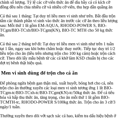
chỉnh số lượng. Tỷ lệ các cỡ viên thức ăn để dìu bầy cá có kích cỡ
đồng đều nên chia nhiều cữ và nhiều cỡ viên, thu hẹp dần quầng ăn
Cá thả sau 1 tháng: Tạt duy trì liều men vi sinh như trên. Bắt đầu trộn
tẩm các thành phần vi sinh vào thức ăn trước các cữ ăn theo liều lượng
sau: Mỗi thứ 1 lít gồm EM-AQUA, RHODO-POWER S, BIO-
TCgm/BIO-TCxh/BIO-TCgm(KN), BIO-TC MTH cho 50 kg thức
ăn.
Cá thả sau 2 tháng trở đi: Tạt duy trì liều men vi sinh như trên 1 tuần
tạt 1 lần, ngay sau khi bơm châm hoặc thay nước. Tiếp tục duy trì 1/2
liều trộn cho ăn (liều trên nhưng trộn cho 100 kg cám) hoặc trộn cách
cữ. Theo dõi lấy mẫu bệnh từ các cá khờ làm KSD chuẩn bị cho các
đợt trị bênh thật hiệu quả.
Men vi sinh dùng để trộn cho cá ăn
Để phòng ngừa bệnh gan thận mủ, xuất huyết, bóng hơi cho cá, nên
trộn cho ăn thường xuyên các loại men vi sinh tương ứng 1 lít BIO-
TCgm-tc/BIO-TCxh-tc/BIO-TCgm(KN)-tc/50kg thức ăn. Để cá tiêu
hóa và hấp thu thức ăn, tăng trọng, cho ăn mỗi thứ 1 lít gồm BIO-
TCMTH-tc, RHODO-POWER S/100kg thức ăn. Trộn cho ăn 3 cữ/3
ngày/1 tuần.
Thường xuyên theo dõi vớt sạch xác cá hao, kiểm tra dấu hiệu bệnh ở