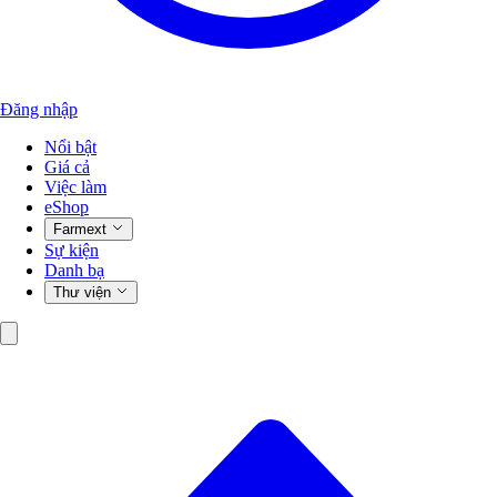
Đăng nhập
Nổi bật
Giá cả
Việc làm
eShop
Farmext
Sự kiện
Danh bạ
Thư viện