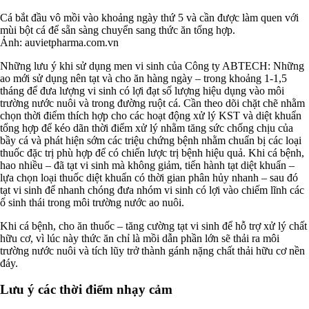
Cá bắt đầu vô mồi vào khoảng ngày thứ 5 và cần được làm quen với
mùi bột cá để sẵn sàng chuyển sang thức ăn tổng hợp.
Ảnh: auvietpharma.com.vn
Những lưu ý khi sử dụng men vi sinh của Công ty ABTECH: Những
ao mới sử dụng nên tạt và cho ăn hàng ngày – trong khoảng 1-1,5
tháng để đưa lượng vi sinh có lợi đạt số lượng hiệu dụng vào môi
trường nước nuôi và trong đường ruột cá. Cần theo dõi chặt chẽ nhằm
chọn thời điểm thích hợp cho các hoạt động xử lý KST và diệt khuẩn
tổng hợp để kéo dãn thời điểm xử lý nhằm tăng sức chống chịu của
bầy cá và phát hiện sớm các triệu chứng bệnh nhằm chuẩn bị các loại
thuốc đặc trị phù hợp để có chiến lược trị bệnh hiệu quả. Khi cá bệnh,
hao nhiều – đã tạt vi sinh mà không giảm, tiến hành tạt diệt khuẩn –
lựa chọn loại thuốc diệt khuẩn có thời gian phân hủy nhanh – sau đó
tạt vi sinh để nhanh chóng đưa nhóm vi sinh có lợi vào chiếm lĩnh các
ổ sinh thái trong môi trường nước ao nuôi.
Khi cá bệnh, cho ăn thuốc – tăng cường tạt vi sinh để hỗ trợ xử lý chất
hữu cơ, vì lúc này thức ăn chỉ là mồi dẫn phần lớn sẽ thải ra môi
trường nước nuôi và tích lũy trở thành gánh nặng chất thải hữu cơ nền
đáy.
Lưu ý các thời điểm nhạy cảm