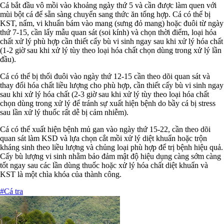
Cá bắt đầu vô mồi vào khoảng ngày thứ 5 và cần được làm quen với
mùi bột cá để sẵn sàng chuyển sang thức ăn tổng hợp. Cá có thể bị
KST, nấm, vi khuẩn bám vào mang (sưng đỏ mang) hoặc đuôi từ ngày
thứ 7-15, cần lấy mẫu quan sát (soi kính) và chọn thời điểm, loại hóa
chất xử lý phù hợp cần thiết cấy bù vi sinh ngay sau khi xử lý hóa chất
(1-2 giờ sau khi xử lý tùy theo loại hóa chất chọn dùng trong xử lý lần
đầu).
Cá có thể bị thối đuôi vào ngày thứ 12-15 cần theo dõi quan sát và
thay đổi hóa chất liều lượng cho phù hợp, cần thiết cấy bù vi sinh ngay
sau khi xử lý hóa chất (2-3 giờ sau khi xử lý tùy theo loại hóa chất
chọn dùng trong xử lý để tránh sự xuất hiện bệnh do bầy cá bị stress
sau lần xử lý thuốc rất dễ bị cảm nhiễm).
Cá có thể xuất hiện bệnh mủ gan vào ngày thứ 15-22, cần theo dõi
quan sát làm KSD và lựa chọn cắt mồi xử lý diệt khuẩn hoặc trộn
kháng sinh theo liều lượng và chủng loại phù hợp để trị bệnh hiệu quả.
Cấy bù lượng vi sinh nhằm bảo đảm mật độ hiệu dụng càng sớm càng
tốt ngay sau các lần dùng thuốc hoặc xử lý hóa chất diệt khuẩn và
KST là một chìa khóa của thành công.
#Cá tra