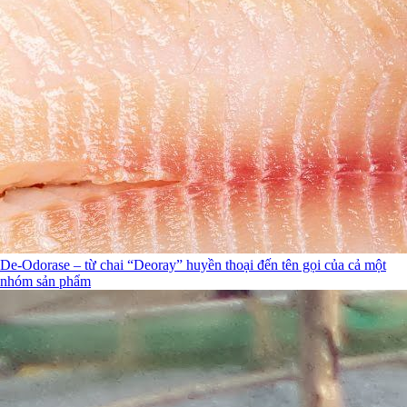
De-Odorase – từ chai “Deoray” huyền thoại đến tên gọi của cả một
nhóm sản phẩm