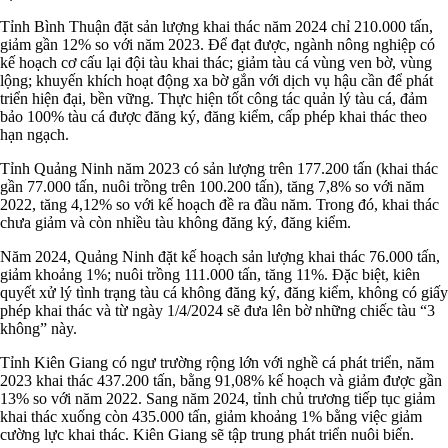
Tỉnh Bình Thuận đặt sản lượng khai thác năm 2024 chỉ 210.000 tấn,
giảm gần 12% so với năm 2023. Để đạt được, ngành nông nghiệp có
kế hoạch cơ cấu lại đội tàu khai thác; giảm tàu cá vùng ven bờ, vùng
lộng; khuyến khích hoạt động xa bờ gắn với dịch vụ hậu cần để phát
triển hiện đại, bền vững. Thực hiện tốt công tác quản lý tàu cá, đảm
bảo 100% tàu cá được đăng ký, đăng kiểm, cấp phép khai thác theo
hạn ngạch.
Tỉnh Quảng Ninh năm 2023 có sản lượng trên 177.200 tấn (khai thác
gần 77.000 tấn, nuôi trồng trên 100.200 tấn), tăng 7,8% so với năm
2022, tăng 4,12% so với kế hoạch đề ra đầu năm. Trong đó, khai thác
chưa giảm và còn nhiều tàu không đăng ký, đăng kiểm.
Năm 2024, Quảng Ninh đặt kế hoạch sản lượng khai thác 76.000 tấn,
giảm khoảng 1%; nuôi trồng 111.000 tấn, tăng 11%. Đặc biệt, kiên
quyết xử lý tình trạng tàu cá không đăng ký, đăng kiểm, không có giấy
phép khai thác và từ ngày 1/4/2024 sẽ đưa lên bờ những chiếc tàu “3
không” này.
Tỉnh Kiên Giang có ngư trường rộng lớn với nghề cá phát triển, năm
2023 khai thác 437.200 tấn, bằng 91,08% kế hoạch và giảm được gần
13% so với năm 2022. Sang năm 2024, tỉnh chủ trương tiếp tục giảm
khai thác xuống còn 435.000 tấn, giảm khoảng 1% bằng việc giảm
cường lực khai thác. Kiên Giang sẽ tập trung phát triển nuôi biển.