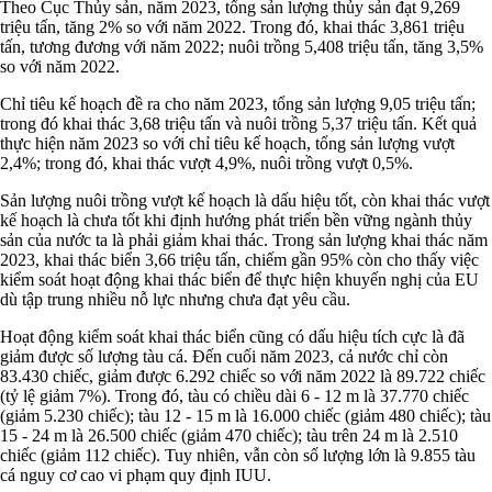
Theo Cục Thủy sản, năm 2023, tổng sản lượng thủy sản đạt 9,269
triệu tấn, tăng 2% so với năm 2022. Trong đó, khai thác 3,861 triệu
tấn, tương đương với năm 2022; nuôi trồng 5,408 triệu tấn, tăng 3,5%
so với năm 2022.
Chỉ tiêu kế hoạch đề ra cho năm 2023, tổng sản lượng 9,05 triệu tấn;
trong đó khai thác 3,68 triệu tấn và nuôi trồng 5,37 triệu tấn. Kết quả
thực hiện năm 2023 so với chỉ tiêu kế hoạch, tổng sản lượng vượt
2,4%; trong đó, khai thác vượt 4,9%, nuôi trồng vượt 0,5%.
Sản lượng nuôi trồng vượt kế hoạch là dấu hiệu tốt, còn khai thác vượt
kế hoạch là chưa tốt khi định hướng phát triển bền vững ngành thủy
sản của nước ta là phải giảm khai thác. Trong sản lượng khai thác năm
2023, khai thác biển 3,66 triệu tấn, chiếm gần 95% còn cho thấy việc
kiểm soát hoạt động khai thác biển để thực hiện khuyến nghị của EU
dù tập trung nhiều nỗ lực nhưng chưa đạt yêu cầu.
Hoạt động kiểm soát khai thác biển cũng có dấu hiệu tích cực là đã
giảm được số lượng tàu cá. Đến cuối năm 2023, cả nước chỉ còn
83.430 chiếc, giảm được 6.292 chiếc so với năm 2022 là 89.722 chiếc
(tỷ lệ giảm 7%). Trong đó, tàu có chiều dài 6 - 12 m là 37.770 chiếc
(giảm 5.230 chiếc); tàu 12 - 15 m là 16.000 chiếc (giảm 480 chiếc); tàu
15 - 24 m là 26.500 chiếc (giảm 470 chiếc); tàu trên 24 m là 2.510
chiếc (giảm 112 chiếc). Tuy nhiên, vẫn còn số lượng lớn là 9.855 tàu
cá nguy cơ cao vi phạm quy định IUU.