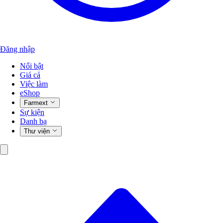
Đăng nhập
Nổi bật
Giá cả
Việc làm
eShop
Farmext
Sự kiện
Danh bạ
Thư viện