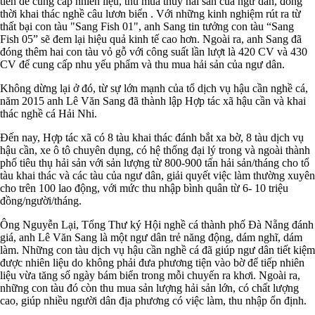
tiên để cung cấp nhiên liệu, thu mua thủy hải sản của ngư dân, đồng
thời khai thác nghề câu lươn biển . Với những kinh nghiệm rút ra từ
thất bại con tàu "Sang Fish 01", anh Sang tin tưởng con tàu “Sang
Fish 05” sẽ đem lại hiệu quả kinh tế cao hơn. Ngoài ra, anh Sang đã
đóng thêm hai con tàu vỏ gỗ với công suất lần lượt là 420 CV và 430
CV để cung cấp nhu yếu phẩm và thu mua hải sản của ngư dân.
Không dừng lại ở đó, từ sự lớn mạnh của tổ dịch vụ hậu cần nghề cá,
năm 2015 anh Lê Văn Sang đã thành lập Hợp tác xã hậu cần và khai
thác nghề cá Hải Nhi.
Đến nay, Hợp tác xã có 8 tàu khai thác đánh bắt xa bờ, 8 tàu dịch vụ
hậu cần, xe ô tô chuyên dụng, có hệ thống đại lý trong và ngoài thành
phố tiêu thụ hải sản với sản lượng từ 800-900 tấn hải sản/tháng cho tổ
tàu khai thác và các tàu của ngư dân, giải quyết việc làm thường xuyên
cho trên 100 lao động, với mức thu nhập bình quân từ 6- 10 triệu
đồng/người/tháng.
Ông Nguyễn Lại, Tổng Thư ký Hội nghề cá thành phố Đà Nẵng đánh
giá, anh Lê Văn Sang là một ngư dân trẻ năng động, dám nghĩ, dám
làm. Những con tàu dịch vụ hậu cần nghề cá đã giúp ngư dân tiết kiệm
được nhiên liệu do không phải đưa phương tiện vào bờ để tiếp nhiên
liệu vừa tăng số ngày bám biển trong mỗi chuyến ra khơi. Ngoài ra,
những con tàu đó còn thu mua sản lượng hải sản lớn, có chất lượng
cao, giúp nhiều người dân địa phương có việc làm, thu nhập ổn định.