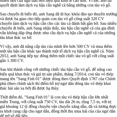
nhiên liệu của ngư dân nên hiệu quả kinh tế cao hơn. Vì thế, anh đã
quyết định làm dịch vụ hậu cần nghề cá bằng những con tàu vỏ gỗ.
Sau chuyến đi biển đó, anh Sang đã đi học khóa đào tạo thuyền trưởng
và được ba giao cho tiếp quản con tàu vỏ gỗ công suất 320 CV
chuyên làm dịch vụ hậu cần cho các tàu cá đánh bắt gần bờ. Sau nhiều
chuyến đi biển, anh Sang nhận thấy, tàu hậu cần nghề cá của gia đình
vẫn không đáp ứng được nhu cầu dịch vụ hậu cần nghề cá của những
tàu khai thác xa bờ.
Vì vậy, anh đã nâng cấp tàu của mình lên hơn 500 CV và mua thêm
một tàu hậu cần khác tạo thành một tổ dịch vụ hậu cần nghề cá. Năm
2012, anh Sang tiếp tục đóng thêm một chiếc tàu vỏ gỗ với công suất
gần 1.300 CV.
Sau khi thành công với những chiếc tàu hậu cần vỏ gỗ, để nâng cao
hiệu quả khai thác và giá trị sản phẩm, tháng 7/2014, con tàu vỏ thép
mang tên "Sang Fish 01" được đóng theo Quyết định 1787 của Chính
phủ (theo chính sách thí điểm hỗ trợ ngư dân đóng tàu vỏ thép khai
thác hải sản xa bờ) đã được hạ thủy.
Thời điểm đó, "Sang Fish 01" là con tàu vỏ thép hậu cần lớn nhất
miền Trung, với công suất 750 CV, tàu dài 26 m, rộng 7,5 m, với trị
giá khoảng 12 tỷ đồng chuyên vận chuyển xăng dầu, đá và lương thực
ra khơi cung cấp cho ngư dân, đồng thời thu mua hải của của ngư dân
để trở về đất liền.