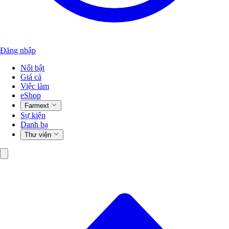
Đăng nhập
Nổi bật
Giá cả
Việc làm
eShop
Farmext
Sự kiện
Danh bạ
Thư viện