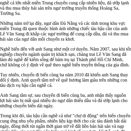
nghề cá lớn nhất miền Trung chuyên cung cấp nhiên liệu, đá ướp lạnh
và thu mua thủy hải sản trên ngư trường truyền thống Hoàng Sa,
Trường Sa.
Những năm trở lại đây, ngư dân Đà Nẵng và các tỉnh trong khu vực
miền Trung đã quen thuộc hình ảnh những chiếc tàu hậu cần của anh
Lê Văn Sang đi khắp các ngư trường để cung cấp dầu, đá và thu mua
hải sản của ngư dân mỗi chuyến ra khơi.
Nghề biển đến với anh Sang như một cơ duyên. Năm 2007, sau khi tốt
nghiệp chuyên ngành quản trị khách sạn, chàng trai Lê Văn Sang đã
làm đủ nghề để kiếm sống để bám trụ tại Thành phố Hồ Chí Minh,
chứ không có ý định về quê theo nghề biển truyền thống của gia đình.
Tuy nhiên, chuyến đi biển cùng ba năm 2010 đã khiến anh Sang thay
đổi ý định. Anh quyết tâm trở về quê hương làm giàu trên những con
tàu dịch vụ hậu cần nghề cá.
Anh Sang tâm sự, sau chuyến đi biển cùng ba, anh nhận thấy nguồn
lợi hải sản bị mất quá nhiều do ngư dân thiếu dầu và đá ướp lạnh cho
những chuyến biển dài ngày.
Trong khi đó, tàu hậu cần nghề cá như "chợ di động" trên biển chuyên
cung ứng nhu yếu phẩm, nhiên liệu kịp thời cho các tàu đánh bắt dài
ngày, đồng thời rút ngắn thời gian trở về đất liền bán hải sản và nạp