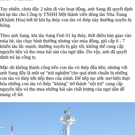
Tuy nhiên, chưa đầy 2 năm đi vào hoạt động, anh Sang đã quyết định
trả lại tàu cho Công ty TNHH Một thành viên đóng tàu Nha Trang
(Khánh Hòa) bởi từ khi hạ thủy con tàu vỏ thép này thường xuyên bị
hỏng.
Theo anh Sang, khi tàu Sang Fish 01 hạ thủy, thời điểm bàn giao vào
mùa hè, tàu chạy bình thường nhưng vào mùa đông, gió cấp 6 - 7
khiến tàu lắc mạnh, thường xuyên bị gãy tời, không thể cung cấp
nguyên liệu và thu mua hải sản của ngư dân. Do vậy, anh đã quyết
định trả lại công ty.
Mặc dù không thành công trên con tàu vỏ thép đầu tiên, nhưng với
anh Sang đây là một sự “trải nghiệm”cho quá trình chuẩn bị những
con tàu vỏ thép lớn tiếp theo của mình. Để tiếp tục ước mơ hiện thực
hóa những con tàu vỏ thép "khủng" trở thành "nội trợ" cung cấp
nguyên liệu và thu mua những hải sản chất lượng của ngư dân để
mang về bờ.