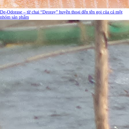
De-Odorase – từ chai “Deoray” huyền thoại đến tên gọi của cả một
nhóm sản phẩm