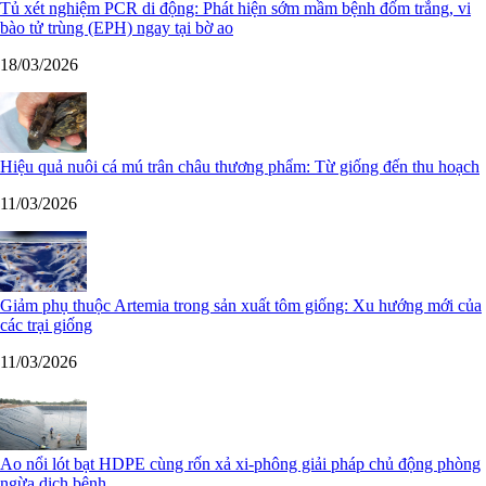
Tủ xét nghiệm PCR di động: Phát hiện sớm mầm bệnh đốm trắng, vi
bào tử trùng (EPH) ngay tại bờ ao
18/03/2026
Hiệu quả nuôi cá mú trân châu thương phẩm: Từ giống đến thu hoạch
11/03/2026
Giảm phụ thuộc Artemia trong sản xuất tôm giống: Xu hướng mới của
các trại giống
11/03/2026
Ao nổi lót bạt HDPE cùng rốn xả xi-phông giải pháp chủ động phòng
ngừa dịch bệnh