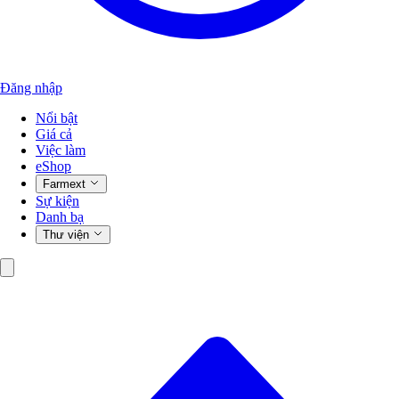
Đăng nhập
Nổi bật
Giá cả
Việc làm
eShop
Farmext
Sự kiện
Danh bạ
Thư viện