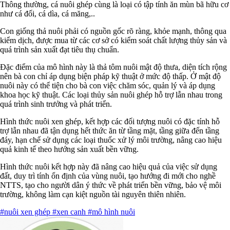
Thông thường, cá nuôi ghép cùng là loại có tập tính ăn mùn bã hữu cơ
như cá đối, cá dìa, cá măng,..
Con giống thả nuôi phải có nguồn gốc rõ ràng, khỏe mạnh, thông qua
kiểm dịch, được mua từ các cơ sở có kiểm soát chất lượng thủy sản và
quá trình sản xuất đạt tiêu thụ chuẩn.
Đặc điểm của mô hình này là thả tôm nuôi mật độ thưa, diện tích rộng
nên bà con chỉ áp dụng biện pháp kỹ thuật ở mức độ thấp. Ở mật độ
nuôi này có thể tiện cho bà con việc chăm sóc, quản lý và áp dụng
khoa học kỹ thuật. Các loại thủy sản nuôi ghép hỗ trợ lẫn nhau trong
quá trình sinh trưởng và phát triển.
Hình thức nuôi xen ghép, kết hợp các đối tượng nuôi có đặc tính hỗ
trợ lẫn nhau đã tận dụng hết thức ăn từ tầng mặt, tầng giữa đến tầng
đáy, hạn chế sử dụng các loại thuốc xử lý môi trường, nâng cao hiệu
quả kinh tế theo hướng sản xuất bền vững.
Hình thức nuôi kết hợp này đã nâng cao hiệu quả của việc sử dụng
đất, duy trì tính ổn định của vùng nuôi, tạo hướng đi mới cho nghề
NTTS, tạo cho người dân ý thức về phát triển bền vững, bảo vệ môi
trường, không làm cạn kiệt nguồn tài nguyên thiên nhiên.
#nuôi xen ghép
#xen canh
#mô hình nuôi