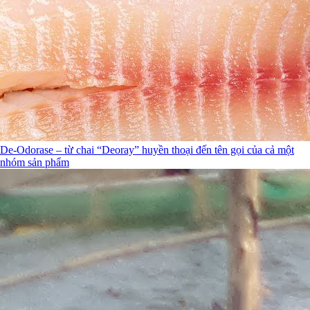
De-Odorase – từ chai “Deoray” huyền thoại đến tên gọi của cả một
nhóm sản phẩm