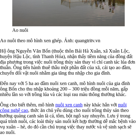
Ao nuôi
Ao nuôi theo mô hình xen ghép. Ảnh: quangtritv.vn
Hộ ông Nguyễn Văn Bốn (thuộc thôn Bái Hà Xuân, xã Xuân Lộc,
huyện Hậu Lộc, tỉnh Thanh Hóa), nhận thấy tiềm năng của đồng đất
địa phương trong việc nuôi trồng thủy sản thay vì chỉ canh tác lúa đơn
thuần. Ông tiến hành thuê thầu một phần đất của xã, cải tạo ao đầm,
chuyển đổi vật nuôi nhằm gia tăng thu nhập cho gia đình.
Đến nay với 5 ha ao đầm nuôi xen canh, mô hình nuôi của gia đình
ông Bốn cho thu nhập khoảng 200 – 300 triệu đồng mỗi năm, gấp
nhiều lần so với trồng lúa và các loại rau màu thông thường khác.
Ông cho biết thêm, mô hình
nuôi xen canh
này khác hẳn với
nuôi
công nghệ cao
, thức ăn chủ yếu dùng cho nuôi trồng thủy sản theo
hướng quảng canh sản là cá, tôm, bột ngô xay nhuyễn. Lưu ý trong
quá trình nuôi, các loài thủy sản nuôi kết hợp thường dễ mắc bệnh vào
vụ xuân – hè, do đó cần chú trọng việc thay nước và vệ sinh sạch sẽ
ao nuôi.