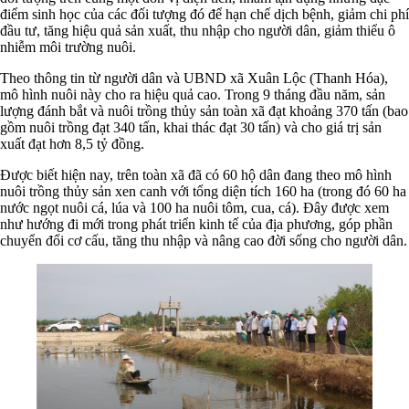
điểm sinh học của các đối tượng đó để hạn chế dịch bệnh, giảm chi phí
đầu tư, tăng hiệu quả sản xuất, thu nhập cho người dân, giảm thiểu ô
nhiễm môi trường nuôi.
Theo thông tin từ người dân và UBND xã Xuân Lộc (Thanh Hóa),
mô hình nuôi này cho ra hiệu quả cao. Trong 9 tháng đầu năm, sản
lượng đánh bắt và nuôi trồng thủy sản toàn xã đạt khoảng 370 tấn (bao
gồm nuôi trồng đạt 340 tấn, khai thác đạt 30 tấn) và cho giá trị sản
xuất đạt hơn 8,5 tỷ đồng.
Được biết hiện nay, trên toàn xã đã có 60 hộ dân đang theo mô hình
nuôi trồng thủy sản xen canh với tổng diện tích 160 ha (trong đó 60 ha
nước ngọt nuôi cá, lúa và 100 ha nuôi tôm, cua, cá). Đây được xem
như hướng đi mới trong phát triển kinh tế của địa phương, góp phần
chuyển đổi cơ cấu, tăng thu nhập và nâng cao đời sống cho người dân.