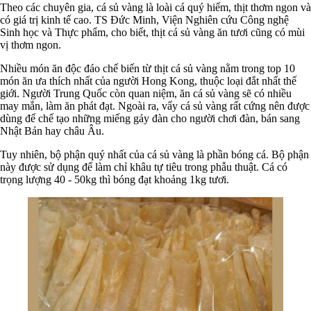
Theo các chuyên gia, cá sủ vàng là loài cá quý hiếm, thịt thơm ngon và
có giá trị kinh tế cao. TS Đức Minh, Viện Nghiên cứu Công nghệ
Sinh học và Thực phẩm, cho biết, thịt cá sủ vàng ăn tươi cũng có mùi
vị thơm ngon.
Nhiều món ăn độc đáo chế biến từ thịt cá sủ vàng nằm trong top 10
món ăn ưa thích nhất của người Hong Kong, thuộc loại đắt nhất thế
giới. Người Trung Quốc còn quan niệm, ăn cá sủ vàng sẽ có nhiều
may mắn, làm ăn phát đạt. Ngoài ra, vẩy cá sủ vàng rất cứng nên được
dùng để chế tạo những miếng gảy đàn cho người chơi đàn, bán sang
Nhật Bản hay châu Âu.
Tuy nhiên, bộ phận quý nhất của cá sủ vàng là phần bóng cá. Bộ phận
này được sử dụng để làm chỉ khâu tự tiêu trong phẫu thuật. Cá có
trọng lượng 40 - 50kg thì bóng đạt khoảng 1kg tươi.