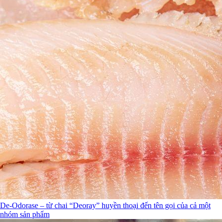
De-Odorase – từ chai “Deoray” huyền thoại đến tên gọi của cả một
nhóm sản phẩm