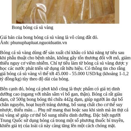
Bong bóng cá sủ vàng
Giá bán của bong bóng cá sủ vàng là vô cùng đắt đỏ.
Ảnh: phunuphapluat.nguoiduatin.vn
Bóng cá sủ vàng dùng để sản xuất chỉ khâu có khả năng tự tiêu sau
khi phẫu thuật cho bệnh nhân, không gây tổn thương đối với mô, giảm
thiểu nguy cơ viêm nhiễm. Chỉ tự tiêu làm từ bóng cá sủ vàng được y
học các nước phát triển sử dụng rất hữu hiệu. Có thông tin cho rằng
giá bóng cá sủ vàng vì thế tới 45.000 - 55.000 USD/kg (khoảng 1-1,2
tỷ đồng/kg) tùy theo độ dài của bóng.
Bên cạnh đó, bóng cá phơi khô cũng là thực phẩm có giá trị dinh
dưỡng cao (ngang với nhân sâm vì bổ gan, thận). Bóng cá rất giàu
đạm, cứ 500g bong bóng thì chứa 442g đạm, giúp người ăn đại bổ
chân nguyên, hoạt huyết tráng dương, bổ sung chất cho cơ thể suy
nhược, thiếu máu… Phụ nữ mang thai hoặc sau khi sinh mà ăn thịt cá
sủ vàng sẽ giúp cơ thể bổ sung nhiều dinh dưỡng. Đặc biệt người
Trung Quốc sử dụng bóng cá trong một số phương thuốc bí truyền,
khiến giá trị của loài cá này càng tăng lên một cách chóng mặt.