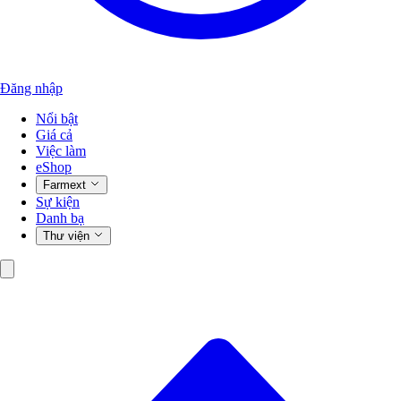
Đăng nhập
Nổi bật
Giá cả
Việc làm
eShop
Farmext
Sự kiện
Danh bạ
Thư viện