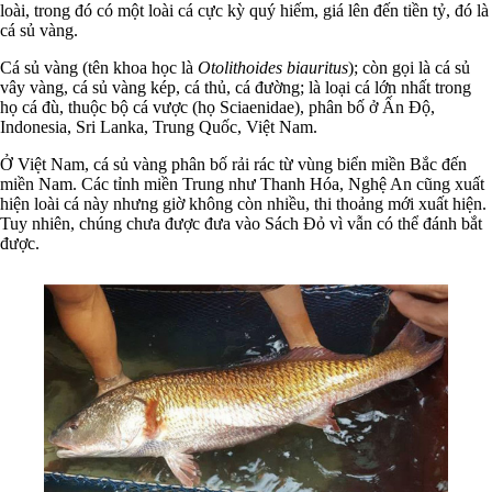
loài, trong đó có một loài cá cực kỳ quý hiếm, giá lên đến tiền tỷ, đó là
cá sủ vàng.
Cá sủ vàng (tên khoa học là
Otolithoides biauritus
); còn gọi là cá sủ
vây vàng, cá sủ vàng kép, cá thủ, cá đường; là loại cá lớn nhất trong
họ cá đù, thuộc bộ cá vược (họ Sciaenidae), phân bố ở Ấn Độ,
Indonesia, Sri Lanka, Trung Quốc, Việt Nam.
Ở Việt Nam, cá sủ vàng phân bố rải rác từ vùng biển miền Bắc đến
miền Nam. Các tỉnh miền Trung như Thanh Hóa, Nghệ An cũng xuất
hiện loài cá này nhưng giờ không còn nhiều, thi thoảng mới xuất hiện.
Tuy nhiên, chúng chưa được đưa vào Sách Đỏ vì vẫn có thể đánh bắt
được.