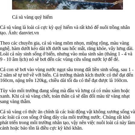
Cá sủ vàng quý hiếm
Cá sủ vàng là loài cá cực kỳ quý hiếm và rất khó để nuôi trồng nhân
tạo. Ảnh: danviet.vn
Theo các chuyên gia, cá sủ vàng mõm nhọn, miệng rộng, màu vàng
nghệ, hàm dưới kéo dài tới dưới sau hốc mắt, răng khỏe, vây lưng dài.
Loài cá này sinh sống ở biển, nhưng vào mùa sinh sản (tháng 1 - 4 và
9 - 10 âm lịch) nó sẽ bơi đến các vùng cửa sông nước lợ để đẻ.
Cá con sẽ bơi vào vùng nước ngọt sâu trong đất liền sinh sống, sau 1 -
2 năm sẽ tự trở về với biển. Cá trưởng thành kích thước có thể đạt đến
160cm, nặng trên 120kg, chiều dài tối đa có thể đạt được là 160cm.
Tùy vào môi trường đang sống mà đầu và lưng cá có màu xám hoặc
xanh. Khi cá sủ vàng chết, toàn thân cá sẽ dần đổi màu từ vàng nhạt
sang vàng thẫm.
Cá sủ vàng có thức ăn chính là các loài động vật không xương sống và
các loài cá con sống ở tầng đáy của môi trường nước. Chúng rất khó
phát triển trong môi trường nhân tạo, vậy nên việc nuôi loài cá này làm
cảnh hoặc bảo tồn là điều cực kỳ khó khăn.