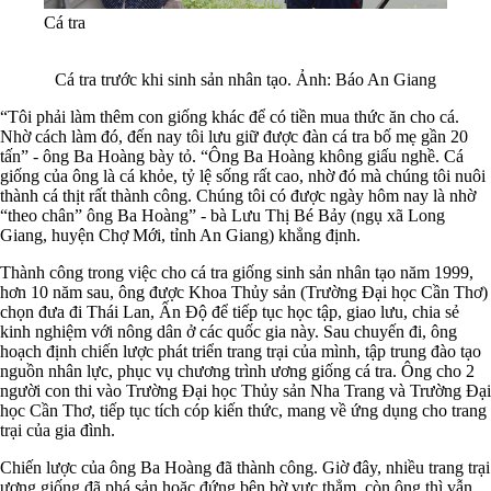
Cá tra
Cá tra trước khi sinh sản nhân tạo. Ảnh: Báo An Giang
“Tôi phải làm thêm con giống khác để có tiền mua thức ăn cho cá.
Nhờ cách làm đó, đến nay tôi lưu giữ được đàn cá tra bố mẹ gần 20
tấn” - ông Ba Hoàng bày tỏ. “Ông Ba Hoàng không giấu nghề. Cá
giống của ông là cá khỏe, tỷ lệ sống rất cao, nhờ đó mà chúng tôi nuôi
thành cá thịt rất thành công. Chúng tôi có được ngày hôm nay là nhờ
“theo chân” ông Ba Hoàng” - bà Lưu Thị Bé Bảy (ngụ xã Long
Giang, huyện Chợ Mới, tỉnh An Giang) khẳng định.
Thành công trong việc cho cá tra giống sinh sản nhân tạo năm 1999,
hơn 10 năm sau, ông được Khoa Thủy sản (Trường Đại học Cần Thơ)
chọn đưa đi Thái Lan, Ấn Độ để tiếp tục học tập, giao lưu, chia sẻ
kinh nghiệm với nông dân ở các quốc gia này. Sau chuyến đi, ông
hoạch định chiến lược phát triển trang trại của mình, tập trung đào tạo
nguồn nhân lực, phục vụ chương trình ương giống cá tra. Ông cho 2
người con thi vào Trường Đại học Thủy sản Nha Trang và Trường Đại
học Cần Thơ, tiếp tục tích cóp kiến thức, mang về ứng dụng cho trang
trại của gia đình.
Chiến lược của ông Ba Hoàng đã thành công. Giờ đây, nhiều trang trại
ương giống đã phá sản hoặc đứng bên bờ vực thẳm, còn ông thì vẫn