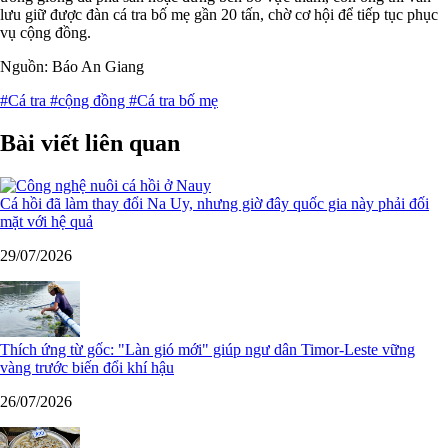
lưu giữ được đàn cá tra bố mẹ gần 20 tấn, chờ cơ hội để tiếp tục phục
vụ cộng đồng.
Nguồn: Báo An Giang
#Cá tra
#cộng đồng
#Cá tra bố mẹ
Bài viết liên quan
Cá hồi đã làm thay đổi Na Uy, nhưng giờ đây quốc gia này phải đối
mặt với hệ quả
29/07/2026
Thích ứng từ gốc: "Làn gió mới" giúp ngư dân Timor-Leste vững
vàng trước biến đổi khí hậu
26/07/2026