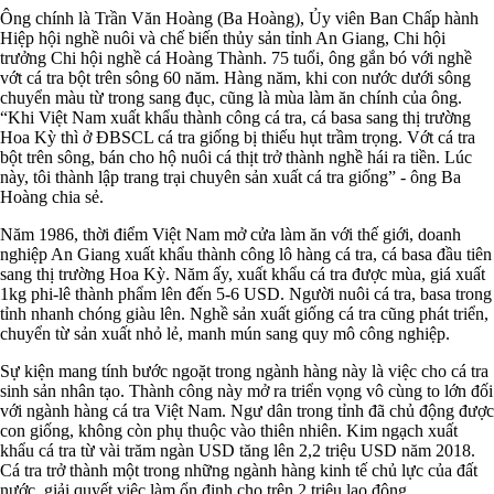
Ông chính là Trần Văn Hoàng (Ba Hoàng), Ủy viên Ban Chấp hành
Hiệp hội nghề nuôi và chế biến thủy sản tỉnh An Giang, Chi hội
trưởng Chi hội nghề cá Hoàng Thành. 75 tuổi, ông gắn bó với nghề
vớt cá tra bột trên sông 60 năm. Hàng năm, khi con nước dưới sông
chuyển màu từ trong sang đục, cũng là mùa làm ăn chính của ông.
“Khi Việt Nam xuất khẩu thành công cá tra, cá basa sang thị trường
Hoa Kỳ thì ở ĐBSCL cá tra giống bị thiếu hụt trầm trọng. Vớt cá tra
bột trên sông, bán cho hộ nuôi cá thịt trở thành nghề hái ra tiền. Lúc
này, tôi thành lập trang trại chuyên sản xuất cá tra giống” - ông Ba
Hoàng chia sẻ.
Năm 1986, thời điểm Việt Nam mở cửa làm ăn với thế giới, doanh
nghiệp An Giang xuất khẩu thành công lô hàng cá tra, cá basa đầu tiên
sang thị trường Hoa Kỳ. Năm ấy, xuất khẩu cá tra được mùa, giá xuất
1kg phi-lê thành phẩm lên đến 5-6 USD. Người nuôi cá tra, basa trong
tỉnh nhanh chóng giàu lên. Nghề sản xuất giống cá tra cũng phát triển,
chuyển từ sản xuất nhỏ lẻ, manh mún sang quy mô công nghiệp.
Sự kiện mang tính bước ngoặt trong ngành hàng này là việc cho cá tra
sinh sản nhân tạo. Thành công này mở ra triển vọng vô cùng to lớn đối
với ngành hàng cá tra Việt Nam. Ngư dân trong tỉnh đã chủ động được
con giống, không còn phụ thuộc vào thiên nhiên. Kim ngạch xuất
khẩu cá tra từ vài trăm ngàn USD tăng lên 2,2 triệu USD năm 2018.
Cá tra trở thành một trong những ngành hàng kinh tế chủ lực của đất
nước, giải quyết việc làm ổn định cho trên 2 triệu lao động.