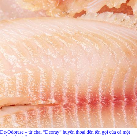
De-Odorase – từ chai “Deoray” huyền thoại đến tên gọi của cả một