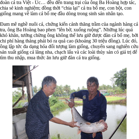
đoàn cá tra Việt - Úc… đều đến trang trại của ông Ba Hoàng hợp tác,
chia sẻ kinh nghiệm; đồng thời “chia lại” cá tra bố mẹ, con bột, con
giống mang về làm cá bố mẹ đầu dòng trong sinh sản nhân tạo.
Đam mê nghề nuôi cá, chứng kiến cảnh thăng trầm của ngành hàng cá
tra, ông Ba Hoàng bao phen “lên bờ, xuống ruộng”. Những lúc quá
khó khăn, tưởng chừng ông không thể lưu giữ được đàn cá bố mẹ, bởi
chi phí hàng tháng phải bỏ ra quá cao (khoảng 30 triệu đồng). Lúc đó,
ông lập tức đa dạng hóa đối tượng làm giống, chuyển sang nghiên cứu
sản xuất giống cá lăng nha, chạch lấu và các loài thủy sản có giá trị để
tìm thu nhập, mua thức ăn lưu giữ đàn cá tra giống.