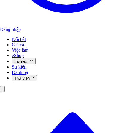
Đăng nhập
Nổi bật
Giá cả
Việc làm
eShop
Farmext
Sự kiện
Danh bạ
Thư viện