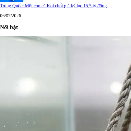
Trung Quốc: Một con cá Koi chốt giá kỷ lục 15,5 tỷ đồng
06/07/2026
Nổi bật