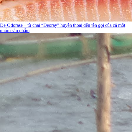
De-Odorase – từ chai “Deoray” huyền thoại đến tên gọi của cả một
nhóm sản phẩm