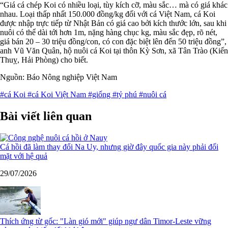
“Giá cá chép Koi có nhiều loại, tùy kích cỡ, màu sắc… mà có giá khác
nhau. Loại thấp nhất 150.000 đồng/kg đối với cá Việt Nam, cá Koi
được nhập trực tiếp từ Nhật Bản có giá cao bởi kích thước lớn, sau khi
nuôi có thể dài tới hơn 1m, nặng hàng chục kg, màu sắc đẹp, rõ nét,
giá bán 20 – 30 triệu đồng/con, có con đặc biệt lên đến 50 triệu đồng”,
anh Vũ Văn Quân, hộ nuôi cá Koi tại thôn Kỳ Sơn, xã Tân Trào (Kiến
Thuỵ, Hải Phòng) cho biết.
Nguồn: Báo Nông nghiệp Việt Nam
#cá Koi
#cá Koi Việt Nam
#giống
#tỷ phú
#nuôi cá
Bài viết liên quan
Cá hồi đã làm thay đổi Na Uy, nhưng giờ đây quốc gia này phải đối
mặt với hệ quả
29/07/2026
Thích ứng từ gốc: "Làn gió mới" giúp ngư dân Timor-Leste vững