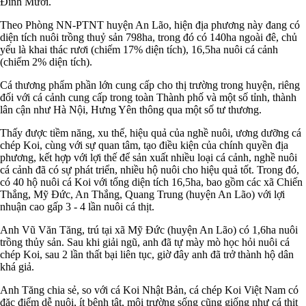
Đinh Mười.
Theo Phòng NN-PTNT huyện An Lão, hiện địa phương này đang có
diện tích nuôi trồng thuỷ sản 798ha, trong đó có 140ha ngoài đê, chủ
yếu là khai thác rươi (chiếm 17% diện tích), 16,5ha nuôi cá cảnh
(chiếm 2% diện tích).
Cá thương phẩm phần lớn cung cấp cho thị trường trong huyện, riêng
đối với cá cảnh cung cấp trong toàn Thành phố và một số tỉnh, thành
lân cận như Hà Nội, Hưng Yên thông qua một số tư thương.
Thấy được tiềm năng, xu thế, hiệu quả của nghề nuôi, ương dưỡng cá
chép Koi, cùng với sự quan tâm, tạo điều kiện của chính quyền địa
phương, kết hợp với lợi thế để sản xuất nhiều loại cá cảnh, nghề nuôi
cá cảnh đã có sự phát triển, nhiều hộ nuôi cho hiệu quả tốt. Trong đó,
có 40 hộ nuôi cá Koi với tổng diện tích 16,5ha, bao gồm các xã Chiến
Thắng, Mỹ Đức, An Thắng, Quang Trung (huyện An Lão) với lợi
nhuận cao gấp 3 - 4 lần nuôi cá thịt.
Anh Vũ Văn Tăng, trú tại xã Mỹ Đức (huyện An Lão) có 1,6ha nuôi
trồng thủy sản. Sau khi giải ngũ, anh đã tự mày mò học hỏi nuôi cá
chép Koi, sau 2 lần thất bại liên tục, giờ đây anh đã trở thành hộ dân
khá giả.
Anh Tăng chia sẻ, so với cá Koi Nhật Bản, cá chép Koi Việt Nam có
đặc điểm dễ nuôi, ít bệnh tật, môi trường sống cũng giống như cá thịt