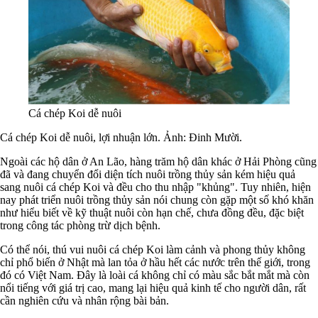
Cá chép Koi dễ nuôi
Cá chép Koi dễ nuôi, lợi nhuận lớn. Ảnh: Đinh Mười.
Ngoài các hộ dân ở An Lão, hàng trăm hộ dân khác ở Hải Phòng cũng
đã và đang chuyển đổi diện tích nuôi trồng thủy sản kém hiệu quả
sang nuôi cá chép Koi và đều cho thu nhập "khủng". Tuy nhiên, hiện
nay phát triển nuôi trồng thủy sản nói chung còn gặp một số khó khăn
như hiểu biết về kỹ thuật nuôi còn hạn chế, chưa đồng đều, đặc biệt
trong công tác phòng trừ dịch bệnh.
Có thể nói, thú vui nuôi cá chép Koi làm cảnh và phong thủy không
chỉ phổ biến ở Nhật mà lan tỏa ở hầu hết các nước trên thế giới, trong
đó có Việt Nam. Đây là loài cá không chỉ có màu sắc bắt mắt mà còn
nổi tiếng với giá trị cao, mang lại hiệu quả kinh tế cho người dân, rất
cần nghiên cứu và nhân rộng bài bản.