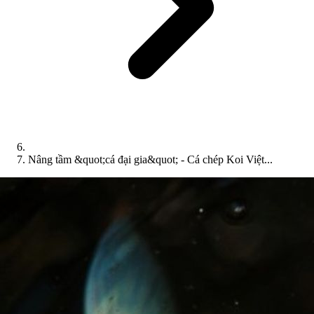
Nâng tầm &quot;cá đại gia&quot; - Cá chép Koi Việt...