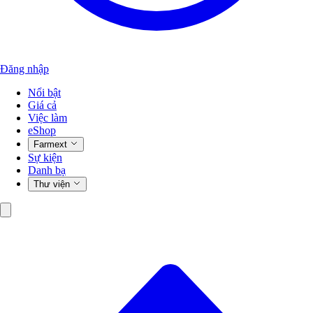
Đăng nhập
Nổi bật
Giá cả
Việc làm
eShop
Farmext
Sự kiện
Danh bạ
Thư viện