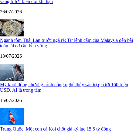
vàng trước biến đổi khí hậu
26/07/2026
Ngành tôm Thái Lan trước ngã rẽ: Từ lệnh cấm của Malaysia đến bài
toán tái cơ cấu bền vững
18/07/2026
Mỹ khởi động chương trình công nghệ thủy sản trị giá tới 160 triệu
USD, AI là trọng tâm
15/07/2026
Trung Quốc: Một con cá Koi chốt giá kỷ lục 15,5 tỷ đồng