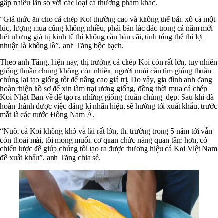
gấp nhiều lần so với các loại cá thương phẩm khác.
“Giá thức ăn cho cá chép Koi thường cao và không thể bán xô cả một
lúc, lượng mua cũng không nhiều, phải bán lác đác trong cả năm mới
hết nhưng giá trị kinh tế thì không cần bàn cãi, tính tổng thể thì lợi
nhuận là khổng lồ”, anh Tăng bộc bạch.
Theo anh Tăng, hiện nay, thị trường cá chép Koi còn rất lớn, tuy nhiên
giống thuần chủng không còn nhiều, người nuôi cần tìm giống thuần
chủng lai tạo giống tốt để nâng cao giá trị. Do vậy, gia đình anh đang
hoàn thiện hồ sơ để xin làm trại ương giống, đồng thời mua cá chép
Koi Nhật Bản về để tạo ra những giống thuần chủng, đẹp. Sau khi đã
hoàn thành được việc đăng kí nhãn hiệu, sẽ hướng tới xuất khẩu, trước
mắt là các nước Đông Nam Á.
“Nuôi cá Koi không khó và lãi rất lớn, thị trường trong 5 năm tới vẫn
còn thoải mái, tôi mong muốn cơ quan chức năng quan tâm hơn, có
chiến lược để giúp chúng tôi tạo ra được thương hiệu cá Koi Việt Nam
để xuất khẩu”, anh Tăng chia sẻ.