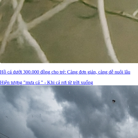
Hồ cá dưới 300.000 đồng cho trẻ: Càng đơn giản, càng dễ nuôi lâu
Hiện tượng "mưa cá " - Khi cá rơi từ trời xuống