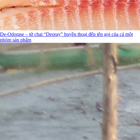
De-Odorase – từ chai “Deoray” huyền thoại đến tên gọi của cả một
nhóm sản phẩm