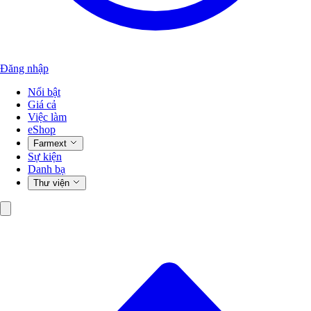
Đăng nhập
Nổi bật
Giá cả
Việc làm
eShop
Farmext
Sự kiện
Danh bạ
Thư viện