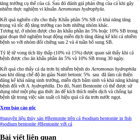
tăng trưởng cụ thể của cá. Sau đó đánh giá phản ứng của cá khi gây
nhiễm thực nghiệm vi khuẩn
Aeromonas hydrophyla.
Kết quả nghiên cứu cho thấy Khẩu phần 5% SB có khả năng tăng
trọng và tốc độ tăng trưởng cao hơn những nhóm khác.
Tương tự, ở nhóm được cho ăn khẩu phần ăn 5% hoặc 10% SB trong
giai đoạn thử nghiệm hoạt động miễn dịch tăng đáng kể khi cá nhiễm
bệnh so với nhóm đối chứng sau 2 và 4 tuần bổ sung SB.
Tỷ lệ tử vong tích lũy thấp (10% và 15%) được quan sát thấy khi cá
bệnh được cho ăn khẩu phần ăn 5% và 10% SB trong 30 ngày.
Kết quả cho thấy cá da trơn bị nhiễm bệnh do
Aeromonas hydrophila
sau khi dùng chế độ ăn giàu Natri betonic 5% sau đã làm cải thiện
đáng kể khả năng sinh trưởng, miễn dịch bẩm sinh và khả năng kháng
bệnh đối với
A. hydrophilla
. Do đó, Natri Bentonite có thể được sử
dụng như một phụ gia thức ăn để kích thích miễn dịch và chống lại
bệnh tật trong việc sản xuất có hiệu quả cá da trơn nước ngọt.
Xem báo cáo gốc
#nguyên liệu thủy sản
#Bentonite trên cá
#sodium bentonite in fish
#sodium bentonite
#Bentonite với cá
Bài viết liên quan