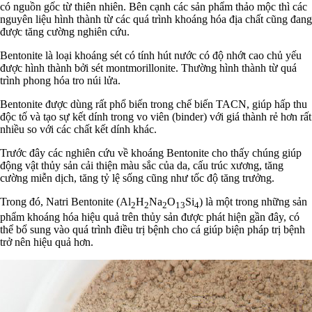
có nguồn gốc từ thiên nhiên. Bên cạnh các sản phẩm thảo mộc thì các
nguyên liệu hình thành từ các quá trình khoáng hóa địa chất cũng đang
được tăng cường nghiên cứu.
Bentonite là loại khoáng sét có tính hút nước có độ nhớt cao chủ yếu
được hình thành bởi sét montmorillonite. Thường hình thành từ quá
trình phong hóa tro núi lửa.
Bentonite được dùng rất phổ biến trong chế biến TACN, giúp hấp thu
độc tố và tạo sự kết dính trong vo viên (binder) với giá thành rẻ hơn rất
nhiều so với các chất kết dính khác.
Trước đây các nghiên cứu về khoáng Bentonite cho thấy chúng giúp
động vật thủy sản cải thiện màu sắc của da, cấu trúc xương, tăng
cường miễn dịch, tăng tỷ lệ sống cũng như tốc độ tăng trưởng.
Trong đó, Natri Bentonite (Al
H
Na
O
Si
) là một trong những sản
2
2
2
13
4
phẩm khoáng hóa hiệu quả trên thủy sản được phát hiện gần đây, có
thể bổ sung vào quá trình điều trị bệnh cho cá giúp biện pháp trị bệnh
trở nên hiệu quả hơn.