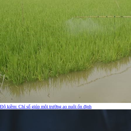
Độ kiềm: Chỉ số giúp môi trường ao nuôi ổn định