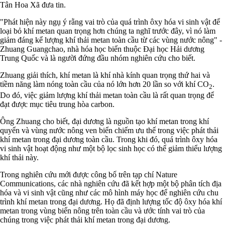
Tân Hoa Xã đưa tin.
"Phát hiện này ngụ ý rằng vai trò của quá trình ôxy hóa vi sinh vật để
loại bỏ khí metan quan trọng hơn chúng ta nghĩ trước đây, vì nó làm
giảm đáng kể lượng khí thải metan toàn cầu từ các vùng nước nông" -
Zhuang Guangchao, nhà hóa học biển thuộc Đại học Hải dương
Trung Quốc và là người đứng đầu nhóm nghiên cứu cho biết.
Zhuang giải thích, khí metan là khí nhà kính quan trọng thứ hai và
tiềm năng làm nóng toàn cầu của nó lớn hơn 20 lần so với khí CO
.
2
Do đó, việc giảm lượng khí thải metan toàn cầu là rất quan trọng để
đạt được mục tiêu trung hòa carbon.
Ông Zhuang cho biết, đại dương là nguồn tạo khí metan trong khí
quyển và vùng nước nông ven biển chiếm ưu thế trong việc phát thải
khí metan trong đại dương toàn cầu. Trong khi đó, quá trình ôxy hóa
vi sinh vật hoạt động như một bộ lọc sinh học có thể giảm thiểu lượng
khí thải này.
Trong nghiên cứu mới được công bố trên tạp chí Nature
Communications, các nhà nghiên cứu đã kết hợp một bộ phân tích địa
hóa và vi sinh vật cũng như các mô hình máy học để nghiên cứu chu
trình khí metan trong đại dương. Họ đã định lượng tốc độ ôxy hóa khí
metan trong vùng biển nông trên toàn cầu và ước tính vai trò của
chúng trong việc phát thải khí metan trong đại dương.