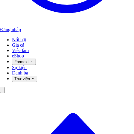
Đăng nhập
Nổi bật
Giá cả
Việc làm
eShop
Farmext
Sự kiện
Danh bạ
Thư viện