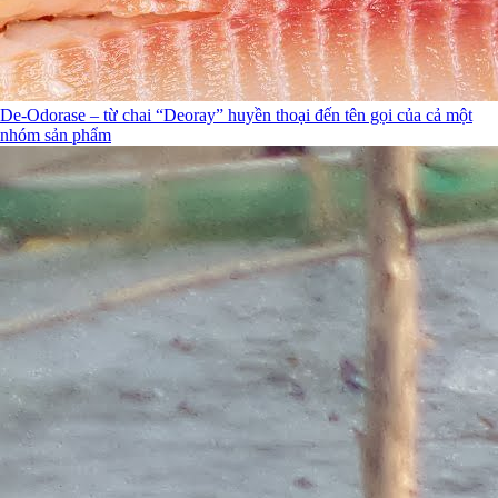
De-Odorase – từ chai “Deoray” huyền thoại đến tên gọi của cả một
nhóm sản phẩm