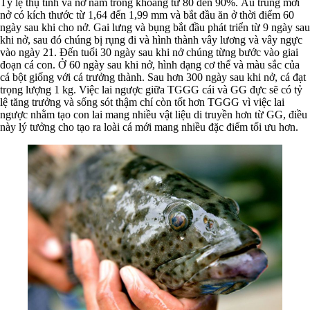
Tỷ lệ thụ tinh và nở nằm trong khoảng từ 80 đến 90%. Ấu trùng mới
nở có kích thước từ 1,64 đến 1,99 mm và bắt đầu ăn ở thời điểm 60
ngày sau khi cho nở. Gai lưng và bụng bắt đầu phát triển từ 9 ngày sau
khi nở, sau đó chúng bị rụng đi và hình thành vây lương và vây ngực
vào ngày 21. Đến tuổi 30 ngày sau khi nở chúng từng bước vào giai
đoạn cá con. Ở 60 ngày sau khi nở, hình dạng cơ thể và màu sắc của
cá bột giống với cá trưởng thành. Sau hơn 300 ngày sau khi nở, cá đạt
trọng lượng 1 kg. Việc lai ngược giữa TGGG cái và GG đực ​​​​sẽ có tỷ
lệ tăng trưởng và sống sót thậm chí còn tốt hơn TGGG vì việc lai
ngược nhằm tạo con lai mang nhiều vật liệu di truyền hơn từ GG, điều
này lý tưởng cho tạo ra loài cá mới mang nhiều đặc điểm tối ưu hơn.