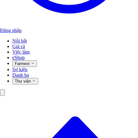
Đăng nhập
Nổi bật
Giá cả
Việc làm
eShop
Farmext
Sự kiện
Danh bạ
Thư viện