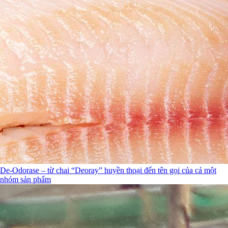
De-Odorase – từ chai “Deoray” huyền thoại đến tên gọi của cả một
nhóm sản phẩm