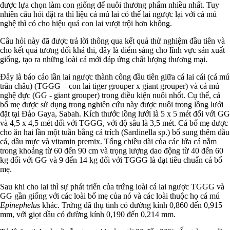
được lựa chọn làm con giống để nuôi thương phẩm nhiều nhất. Tuy
nhiên câu hỏi đặt ra thì liệu cá mú lai có thể lai ngược lại với cá mú
nghệ thì có cho hiệu quả con lai vượt trội hơn không.
Câu hỏi này đã được trả lời thông qua kết quả thử nghiệm đầu tiên và
cho kết quả tương đối khả thi, đây là điểm sáng cho lĩnh vực sản xuất
giống, tạo ra những loài cá mới đáp ứng chất lượng thương mại.
Đây là báo cáo lần lai ngược thành công đầu tiên giữa cá lai cái (cá mú
trân châu) (TGGG – con lai tiger grouper x giant grouper) và cá mú
nghệ đực (GG - giant grouper) trong điều kiện nuôi nhốt. Cụ thể, cá
bố mẹ được sử dụng trong nghiên cứu này được nuôi trong lồng lưới
đặt tại Đảo Gaya, Sabah. Kích thước lồng lưới là 5 x 5 mét đối với GG
và 4,5 x 4,5 mét đối với TGGG, với độ sâu là 3,5 mét. Cá bố mẹ được
cho ăn hai lần một tuần bằng cá trích (Sardinella sp.) bổ sung thêm dầu
cá, dầu mực và vitamin premix. Tổng chiều dài của các lứa cá nằm
trong khoảng từ 60 đến 90 cm và trọng lượng dao động từ 40 đến 60
kg đối với GG và 9 đến 14 kg đối với TGGG là đạt tiêu chuẩn cá bố
mẹ.
Sau khi cho lai thì sự phát triển của trứng loài cá lai ngược TGGG và
GG gần giống với các loài bố mẹ của nó và các loài thuộc họ cá mú
Epinephelus
khác. Trứng đã thụ tinh có đường kính 0,860 đến 0,915
mm, với giọt dầu có đường kính 0,190 đến 0,214 mm.