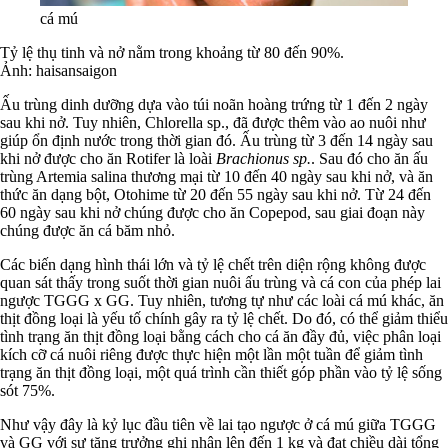
cá mú
Tỷ lệ thụ tinh và nở nằm trong khoảng từ 80 đến 90%.
Ảnh:
haisansaigon
Ấu trùng dinh dưỡng dựa vào túi noãn hoàng trứng từ 1 đến 2 ngày
sau khi nở. Tuy nhiên, Chlorella sp., đã được thêm vào ao nuôi như
giúp ổn định nước trong thời gian đó. Ấu trùng từ 3 đến 14 ngày sau
khi nở được cho ăn Rotifer là loài
Brachionus sp.
. Sau đó cho ăn ấu
trùng Artemia salina thương mại từ 10 đến 40 ngày sau khi nở, và ăn
thức ăn dạng bột, Otohime từ 20 đến 55 ngày sau khi nở. Từ 24 đến
60 ngày sau khi nở chúng được cho ăn Copepod, sau giai đoạn này
chúng được ăn cá băm nhỏ.
Các biến dạng hình thái lớn và tỷ lệ chết trên diện rộng không được
quan sát thấy trong suốt thời gian nuôi ấu trùng và cá con của phép lai
ngược TGGG x GG. Tuy nhiên, tương tự như các loài cá mú khác, ăn
thịt đồng loại là yếu tố chính gây ra tỷ lệ chết. Do đó, có thể giảm thiểu
tình trạng ăn thịt đồng loại bằng cách cho cá ăn đầy đủ, việc phân loại
kích cỡ cá nuôi riêng được thực hiện một lần một tuần để giảm tình
trạng ăn thịt đồng loại, một quá trình cần thiết góp phần vào tỷ lệ sống
sót 75%.
Như vậy đây là kỷ lục đầu tiên về lai tạo ngược ở cá mú giữa TGGG
và GG với sự tăng trưởng ghi nhận lên đến 1 kg và đạt chiều dài tổng