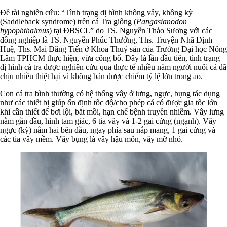
Đề tài nghiên cứu: “Tình trạng dị hình không vây, không kỳ
(Saddleback syndrome) trên cá Tra giống (
Pangasianodon
hypophthalmus
) tại ĐBSCL” do TS. Nguyễn Thảo Sương với các
đồng nghiệp là TS. Nguyễn Phúc Thưởng, Ths. Truyện Nhã Định
Huệ, Ths. Mai Đăng Tiến ở Khoa Thuỷ sản của Trường Đại học Nông
Lâm TPHCM thực hiện, vừa công bố. Đây là lần đầu tiên, tình trạng
dị hình cá tra được nghiên cứu qua thực tế nhiều năm người nuôi cá đã
chịu nhiều thiệt hại vì không bán được chiếm tỷ lệ lớn trong ao.
Con cá tra bình thường có hệ thống vây ở lưng, ngực, bụng tác dụng
như các thiết bị giúp ổn định tốc độ/cho phép cá có được gia tốc lớn
khi cần thiết để bơi lội, bắt mồi, hạn chế bệnh truyền nhiễm. Vây lưng
nằm gần đầu, hình tam giác, 6 tia vây và 1-2 gai cứng (ngạnh). Vây
ngực (kỳ) nằm hai bên đầu, ngay phía sau nắp mang, 1 gai cứng và
các tia vây mềm. Vây bụng là vây hậu môn, vây mỡ nhỏ.