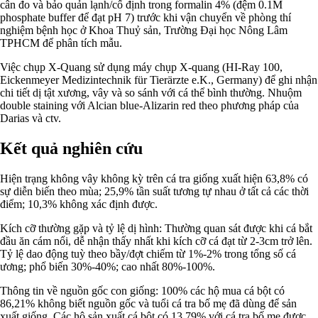
cân đo và bảo quản lạnh/cố định trong formalin 4% (đệm 0.1M
phosphate buffer để đạt pH 7) trước khi vận chuyển về phòng thí
nghiệm bệnh học ở Khoa Thuỷ sản, Trường Đại học Nông Lâm
TPHCM để phân tích mẫu.
Việc chụp X-Quang sử dụng máy chụp X-quang (HI-Ray 100,
Eickenmeyer Medizintechnik für Tierärzte e.K., Germany) để ghi nhận
chi tiết dị tật xương, vây và so sánh với cá thể bình thường. Nhuộm
double staining với Alcian blue-Alizarin red theo phương pháp của
Darias và ctv.
Kết quả nghiên cứu
Hiện trạng không vây không kỳ trên cá tra giống xuất hiện 63,8% có
sự diễn biến theo mùa; 25,9% tần suất tương tự nhau ở tất cả các thời
điểm; 10,3% không xác định được.
Kích cỡ thường gặp và tỷ lệ dị hình: Thường quan sát được khi cá bắt
đầu ăn cám nổi, dễ nhận thấy nhất khi kích cỡ cá đạt từ 2-3cm trở lên.
Tỷ lệ dao động tuỳ theo bầy/đợt chiếm từ 1%-2% trong tổng số cá
ương; phổ biến 30%-40%; cao nhất 80%-100%.
Thông tin về nguồn gốc con giống: 100% các hộ mua cá bột có
86,21% không biết nguồn gốc và tuổi cá tra bố mẹ đã dùng để sản
xuất giống. Các hộ sản xuất cá bột có 13,79% với cá tra bố mẹ được