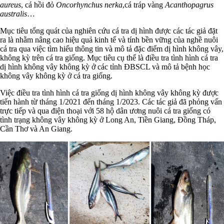
aureus
, cá hồi đỏ
Oncorhynchus nerka
,cá tráp vàng
Acanthopagrus
australis
…
Mục tiêu tổng quát của nghiên cứu cá tra dị hình được các tác giả đặt
ra là nhằm nâng cao hiệu quả kinh tế và tính bền vững của nghề nuôi
cá tra qua việc tìm hiểu thông tin và mô tả đặc điểm dị hình không vây,
không kỳ trên cá tra giống. Mục tiêu cụ thể là điều tra tình hình cá tra
dị hình không vây không kỳ ở các tỉnh ĐBSCL và mô tả bệnh học
không vây không kỳ ở cá tra giống.
Việc điều tra tình hình cá tra giống dị hình không vây không kỳ được
tiến hành từ tháng 1/2021 đến tháng 1/2023. Các tác giả đã phỏng vấn
trực tiếp và qua điện thoại với 58 hộ dân ương nuôi cá tra giống có
tình trạng không vây không kỳ ở Long An, Tiền Giang, Đồng Tháp,
Cần Thơ và An Giang.