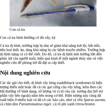
Con cá tra
Con cá tra bình thường có đủ vây, kỳ
Cá tra dị hình, trường hợp bị nhẹ sẽ giảm khả năng bơi lội, bắt mồi,
tiêu hoá thức ăn, tăng khả năng bị các bệnh truyền nhiễm. Trường hợp
dị hình nặng cá có thể chết. Do đó, cá tra dị hình ảnh hưởng lớn đến
phúc lợi của người nuôi, hiệu quả kinh tế một ngành thủy sản và việc
nghiên cứu để phòng trừ đã đặt ra cấp thiết.
Nội dung nghiên cứu
Các tác giả cho biết, dị hình vây lưng (saddleback syndrome) là hiện
tượng thiếu một hoặc tất cả các gai cứng của vây lưng, kèm theo các
bất thường về hình dạng, số lượng và vị trí của các xương đai (hỗ trợ
phần vây bên ngoài) nằm bên trong cơ thể. Hiện tượng này cũng đã
xuất hiện ở nhiều loài và đã có các báo cáo, như cá vền
Sparus aurata
,
cá chim đen
Parastromateus niger
, cá rô phi xanh
Oreochromis