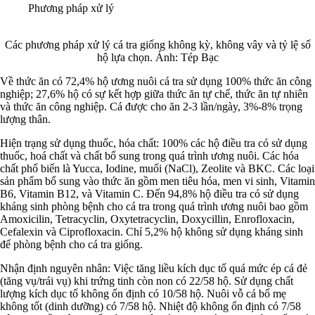
Phương pháp xử lý
Các phương pháp xử lý cá tra giống không kỳ, không vây và tỷ lệ số
hộ lựa chọn. Ảnh: Tép Bạc
Về thức ăn có 72,4% hộ ương nuôi cá tra sử dụng 100% thức ăn công
nghiệp; 27,6% hộ có sự kết hợp giữa thức ăn tự chế, thức ăn tự nhiên
và thức ăn công nghiệp. Cá được cho ăn 2-3 lần/ngày, 3%-8% trọng
lượng thân.
Hiện trạng sử dụng thuốc, hóa chất: 100% các hộ điều tra có sử dụng
thuốc, hoá chất và chất bổ sung trong quá trình ương nuôi. Các hóa
chất phổ biến là Yucca, Iodine, muối (NaCl), Zeolite và BKC. Các loại
sản phẩm bổ sung vào thức ăn gồm men tiêu hóa, men vi sinh, Vitamin
B6, Vitamin B12, và Vitamin C. Đến 94,8% hộ điều tra có sử dụng
kháng sinh phòng bệnh cho cá tra trong quá trình ương nuôi bao gồm
Amoxicilin, Tetracyclin, Oxytetracyclin, Doxycillin, Enrofloxacin,
Cefalexin và Ciprofloxacin. Chỉ 5,2% hộ không sử dụng kháng sinh
để phòng bệnh cho cá tra giống.
Nhận định nguyên nhân: Việc tăng liều kích dục tố quá mức ép cá đẻ
(tăng vụ/trái vụ) khi trứng tinh còn non có 22/58 hộ. Sử dụng chất
lượng kích dục tố không ổn định có 10/58 hộ. Nuôi vỗ cá bố mẹ
không tốt (dinh dưỡng) có 7/58 hộ. Nhiệt độ không ổn định có 7/58