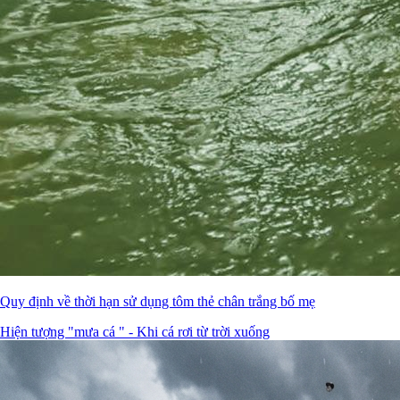
Quy định về thời hạn sử dụng tôm thẻ chân trắng bố mẹ
Hiện tượng "mưa cá " - Khi cá rơi từ trời xuống