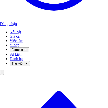
Đăng nhập
Nổi bật
Giá cả
Việc làm
eShop
Farmext
Sự kiện
Danh bạ
Thư viện