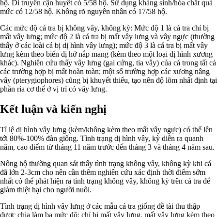
hộ. Di truyền cận huyết có 5/58 hộ. Sử dụng kháng sinh/hóa chất quá
mức có 12/58 hộ. Không rõ nguyên nhân có 17/58 hộ.
Các mức độ cá tra bị không vây, không kỳ: Mức độ 1 là cá tra chỉ bị
mất vây lưng; mức độ 2 là cá tra bị mất vây lưng và vây ngực (thường
thấy ở các loài cá bị dị hình vây lưng); mức độ 3 là cá tra bị mất vây
lưng kèm theo biến dị hở nắp mang (kèm theo một loại dị hình xương
khác). Nghiên cứu thấy vây lưng (gai cứng, tia vây) của cá trong tất cả
các trường hợp bị mất hoàn toàn; một số trường hợp các xương nâng
vây (pterygiophores) cũng bị khuyết thiếu, tạo nên độ lõm nhất định tại
phần rìa cơ thể ở vị trí có vây lưng.
Kết luận và kiến nghị
Tỉ lệ dị hình vây lưng (kèm/không kèm theo mất vây ngực) có thể lên
tới 80%-100% đàn giống. Tình trạng dị hình vây, kỳ diễn ra quanh
năm, cao điểm từ tháng 11 năm trước đến tháng 3 và tháng 4 năm sau.
Nông hộ thường quan sát thấy tình trạng không vây, không kỳ khi cá
đã lớn 2-3cm cho nên cần thêm nghiên cứu xác định thời điểm sớm
nhất có thể phát hiện ra tình trạng không vây, không kỳ trên cá tra để
giảm thiệt hại cho người nuôi.
Tình trạng dị hình vây lưng ở các mẫu cá tra giống đề tài thu thập
được chia làm ba mức độ: chỉ bị mất vây lưng, mất vây lưng kèm theo