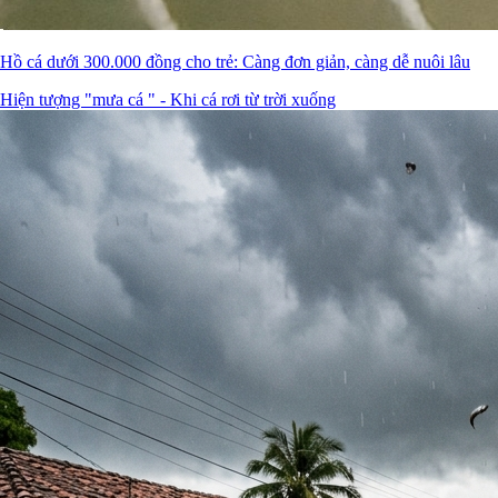
Hồ cá dưới 300.000 đồng cho trẻ: Càng đơn giản, càng dễ nuôi lâu
Hiện tượng "mưa cá " - Khi cá rơi từ trời xuống