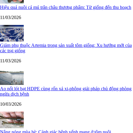
Hiệu quả nuôi cá mú trân châu thương phẩm: Từ giống đến thu hoạch
11/03/2026
Giảm phụ thuộc Artemia trong sản xuất tôm giống: Xu hướng mới của
các trại giống
11/03/2026
Ao nổi lót bạt HDPE cùng rốn xả xi-phông giải pháp chủ động phòng
ngừa dịch bệnh
10/03/2026
Nắng nóng mùa hè: Cảnh giác bệnh vểnh mang ở tôm nuôi