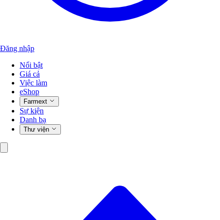
Đăng nhập
Nổi bật
Giá cả
Việc làm
eShop
Farmext
Sự kiện
Danh bạ
Thư viện