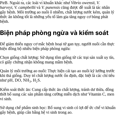
PirB. Ngoài ra, các loài vi khuẩn khác như
Vibrio owensii
,
V.
harveyi
,
V. campbellii
và
V. punensis
cũng được đề xuất là tác nhân
gây bệnh. Môi trường ao nuôi ô nhiễm, chất lượng nước kém, quản lý
thức ăn không tốt là những yếu tố làm gia tăng nguy cơ bùng phát
bệnh.
Biện pháp phòng ngừa và kiểm soát
Để giảm thiểu nguy cơ mắc bệnh hoại tử gan tụy, người nuôi cần thực
hiện đồng bộ nhiều biện pháp phòng ngừa:
Chọn giống chất lượng: Sử dụng tôm giống từ các trại sản xuất uy tín,
có giấy chứng nhận không mang mầm bệnh.
Quản lý môi trường ao nuôi: Thực hiện cải tạo ao nuôi kỹ lưỡng trước
khi thả giống. Duy trì chất lượng nước ổn định, đặc biệt là các chỉ tiêu
như pH, DO, NH
, H
S.
3
2
Kiểm soát thức ăn: Cung cấp thức ăn chất lượng, tránh dư thừa, đồng
thời bổ sung các sản phẩm tăng cường miễn dịch như Vitamin C, men
vi sinh.
Sử dụng chế phẩm sinh học: Bổ sung vi sinh có lợi để ức chế vi khuẩn
gây bệnh, giúp cân bằng hệ vi sinh trong ao.