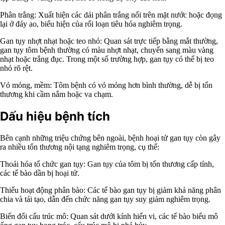
Phân trắng: Xuất hiện các dải phân trắng nổi trên mặt nước hoặc đọng
lại ở đáy ao, biểu hiện của rối loạn tiêu hóa nghiêm trọng.
Gan tụy nhợt nhạt hoặc teo nhỏ: Quan sát trực tiếp bằng mắt thường,
gan tụy tôm bệnh thường có màu nhợt nhạt, chuyển sang màu vàng
nhạt hoặc trắng đục. Trong một số trường hợp, gan tụy có thể bị teo
nhỏ rõ rệt.
Vỏ mỏng, mềm: Tôm bệnh có vỏ mỏng hơn bình thường, dễ bị tổn
thương khi cầm nắm hoặc va chạm.
Dấu hiệu bệnh tích
Bên cạnh những triệu chứng bên ngoài, bệnh hoại tử gan tụy còn gây
ra nhiều tổn thương nội tạng nghiêm trọng, cụ thể:
Thoái hóa tổ chức gan tụy: Gan tụy của tôm bị tổn thương cấp tính,
các tế bào dần bị hoại tử.
Thiếu hoạt động phân bào: Các tế bào gan tụy bị giảm khả năng phân
chia và tái tạo, dẫn đến chức năng gan tụy suy giảm nghiêm trọng.
Biến đổi cấu trúc mô: Quan sát dưới kính hiển vi, các tế bào biểu mô