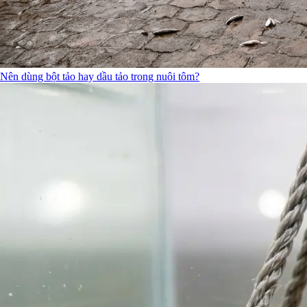
Nên dùng bột tảo hay dầu tảo trong nuôi tôm?