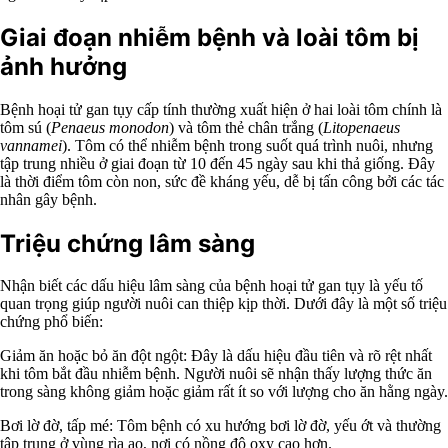
Giai đoạn nhiễm bệnh và loài tôm bị
ảnh hưởng
Bệnh hoại tử gan tụy cấp tính thường xuất hiện ở hai loài tôm chính là
tôm sú (
Penaeus monodon
) và tôm thẻ chân trắng (
Litopenaeus
vannamei
). Tôm có thể nhiễm bệnh trong suốt quá trình nuôi, nhưng
tập trung nhiều ở giai đoạn từ 10 đến 45 ngày sau khi thả giống. Đây
là thời điểm tôm còn non, sức đề kháng yếu, dễ bị tấn công bởi các tác
nhân gây bệnh.
Triệu chứng lâm sàng
Nhận biết các dấu hiệu lâm sàng của bệnh hoại tử gan tụy là yếu tố
quan trọng giúp người nuôi can thiệp kịp thời. Dưới đây là một số triệu
chứng phổ biến:
Giảm ăn hoặc bỏ ăn đột ngột: Đây là dấu hiệu đầu tiên và rõ rệt nhất
khi tôm bắt đầu nhiễm bệnh. Người nuôi sẽ nhận thấy lượng thức ăn
trong sàng không giảm hoặc giảm rất ít so với lượng cho ăn hằng ngày.
Bơi lờ đờ, tấp mé: Tôm bệnh có xu hướng bơi lờ đờ, yếu ớt và thường
tập trung ở vùng rìa ao, nơi có nồng độ oxy cao hơn.