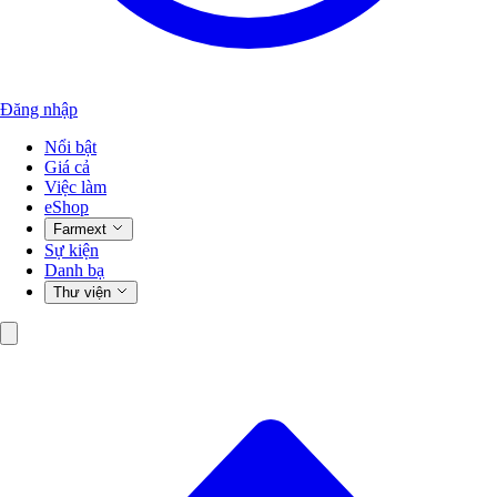
Đăng nhập
Nổi bật
Giá cả
Việc làm
eShop
Farmext
Sự kiện
Danh bạ
Thư viện