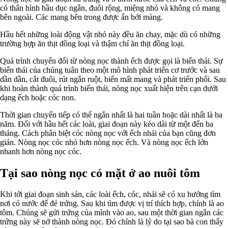
có thân hình bầu dục ngắn, đuôi rộng, miệng nhỏ và không có mang
bên ngoài. Các mang bên trong được ẩn bởi màng.
Hầu hết những loài động vật nhỏ này đều ăn chay, mặc dù có những
trường hợp ăn thịt đồng loại và thậm chí ăn thịt đồng loại.
Quá trình chuyển đổi từ nòng nọc thành ếch được gọi là biến thái. Sự
biến thái của chúng tuân theo một mô hình phát triển cơ trước và sau
dần dần, cắt đuôi, rút ngắn ruột, biến mất mang và phát triển phổi. Sau
khi hoàn thành quá trình biến thái, nòng nọc xuất hiện trên cạn dưới
dạng ếch hoặc cóc non.
Thời gian chuyển tiếp có thể ngắn nhất là hai tuần hoặc dài nhất là ba
năm. Đối với hầu hết các loài, giai đoạn này kéo dài từ một đến ba
tháng. Cách phân biệt cóc nòng nọc với ếch nhái của bạn cũng đơn
giản. Nòng nọc cóc nhỏ hơn nòng nọc ếch. Và nòng nọc ếch lớn
nhanh hơn nòng nọc cóc.
Tại sao nòng nọc có mặt ở ao nuôi tôm
Khi tới giai đoạn sinh sản, các loài ếch, cóc, nhái sẽ có xu hướng tìm
nơi có nước để đẻ trứng. Sau khi tìm được vị trí thích hợp, chính là ao
tôm. Chúng sẽ gửi trứng của mình vào ao, sau một thời gian ngắn các
trứng này sẽ nở thành nòng nọc. Đó chính là lý do tại sao bà con thấy