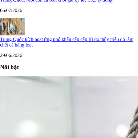
06/07/2026
Trung Quốc kích hoạt ứng phó khẩn cấp cấp III do thủy triều đỏ làm
chết cá hàng loạt
29/06/2026
Nổi bật