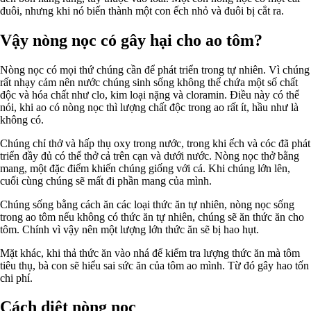
đuôi, nhưng khi nó biến thành một con ếch nhỏ và đuôi bị cắt ra.
Vậy nòng nọc có gây hại cho ao tôm?
Nòng nọc có mọi thứ chúng cần để phát triển trong tự nhiên. Vì chúng
rất nhạy cảm nên nước chúng sinh sống không thể chứa một số chất
độc và hóa chất như clo, kim loại nặng và cloramin. Điều này có thể
nói, khi ao có nòng nọc thì lượng chất độc trong ao rất ít, hầu như là
không có.
Chúng chỉ thở và hấp thụ oxy trong nước, trong khi ếch và cóc đã phát
triển đầy đủ có thể thở cả trên cạn và dưới nước. Nòng nọc thở bằng
mang, một đặc điểm khiến chúng giống với cá. Khi chúng lớn lên,
cuối cùng chúng sẽ mất đi phần mang của mình.
Chúng sống bằng cách ăn các loại thức ăn tự nhiên, nòng nọc sống
trong ao tôm nếu không có thức ăn tự nhiên, chúng sẽ ăn thức ăn cho
tôm. Chính vì vậy nên một lượng lớn thức ăn sẽ bị hao hụt.
Mặt khác, khi thả thức ăn vào nhá để kiểm tra lượng thức ăn mà tôm
tiêu thụ, bà con sẽ hiểu sai sức ăn của tôm ao mình. Từ đó gây hao tốn
chi phí.
Cách diệt nòng nọc