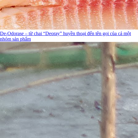
De-Odorase – từ chai “Deoray” huyền thoại đến tên gọi của cả một
nhóm sản phẩm