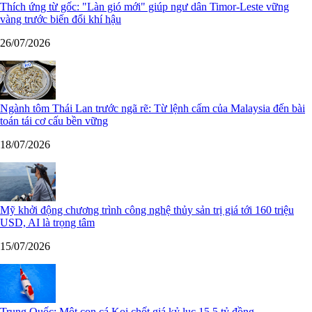
Thích ứng từ gốc: "Làn gió mới" giúp ngư dân Timor-Leste vững
vàng trước biến đổi khí hậu
26/07/2026
Ngành tôm Thái Lan trước ngã rẽ: Từ lệnh cấm của Malaysia đến bài
toán tái cơ cấu bền vững
18/07/2026
Mỹ khởi động chương trình công nghệ thủy sản trị giá tới 160 triệu
USD, AI là trọng tâm
15/07/2026
Trung Quốc: Một con cá Koi chốt giá kỷ lục 15,5 tỷ đồng