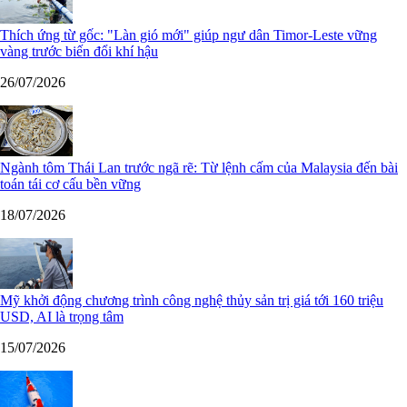
Thích ứng từ gốc: "Làn gió mới" giúp ngư dân Timor-Leste vững
vàng trước biến đổi khí hậu
26/07/2026
Ngành tôm Thái Lan trước ngã rẽ: Từ lệnh cấm của Malaysia đến bài
toán tái cơ cấu bền vững
18/07/2026
Mỹ khởi động chương trình công nghệ thủy sản trị giá tới 160 triệu
USD, AI là trọng tâm
15/07/2026