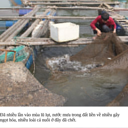
Đã nhiều lần vào mùa lũ lụt, nước mưa trong đất liền về nhiều gây
ngọt hóa, nhiều loài cá nuôi ở đây đã chết.