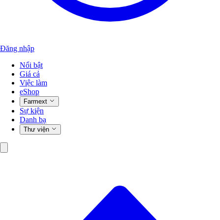
Đăng nhập
Nổi bật
Giá cả
Việc làm
eShop
Farmext
Sự kiện
Danh bạ
Thư viện