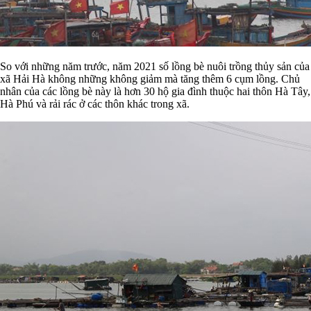
So với những năm trước, năm 2021 số lồng bè nuôi trồng thủy sản của
xã Hải Hà không những không giảm mà tăng thêm 6 cụm lồng. Chủ
nhân của các lồng bè này là hơn 30 hộ gia đình thuộc hai thôn Hà Tây,
Hà Phú và rải rác ở các thôn khác trong xã.