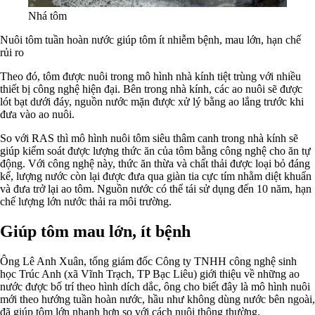
Nhá tôm
Nuôi tôm tuần hoàn nước giúp tôm ít nhiễm bệnh, mau lớn, hạn chế
rủi ro
Theo đó, tôm được nuôi trong mô hình nhà kính tiệt trùng với nhiều
thiết bị công nghệ hiện đại. Bên trong nhà kính, các ao nuôi sẽ được
lót bạt dưới đáy, nguồn nước mặn được xử lý bằng ao lắng trước khi
đưa vào ao nuôi.
So với RAS thì mô hình nuôi tôm siêu thâm canh trong nhà kính sẽ
giúp kiểm soát được lượng thức ăn của tôm bằng công nghệ cho ăn tự
động. Với công nghệ này, thức ăn thừa và chất thải được loại bỏ đáng
kể, lượng nước còn lại được đưa qua giàn tia cực tím nhằm diệt khuẩn
và đưa trở lại ao tôm. Nguồn nước có thể tái sử dụng đến 10 năm, hạn
chế lượng lớn nước thải ra môi trường.
Giúp tôm mau lớn, ít bệnh
Ông Lê Anh Xuân, tổng giám đốc Công ty TNHH công nghệ sinh
học Trúc Anh (xã Vĩnh Trạch, TP Bạc Liêu) giới thiệu về những ao
nước được bố trí theo hình dích dắc, ông cho biết đây là mô hình nuôi
mới theo hướng tuần hoàn nước, hầu như không dùng nước bên ngoài,
đã giúp tôm lớn nhanh hơn so với cách nuôi thông thường.