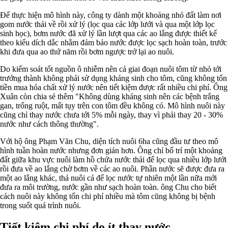
Để thực hiện mô hình này, công ty dành một khoảng nhỏ đất làm nơi
gom nước thải về rồi xử lý (lọc qua các lớp lưới và qua một lớp lọc
sinh học), bơm nước đã xử lý lần lượt qua các ao lắng được thiết kế
theo kiểu dích dắc nhằm đảm bảo nước được lọc sạch hoàn toàn, trước
khi đưa qua ao thứ năm rồi bơm ngược trở lại ao nuôi.
Do kiểm soát tốt nguồn ô nhiễm nên cả giai đoạn nuôi tôm từ nhỏ tới
trưởng thành không phải sử dụng kháng sinh cho tôm, cũng không tốn
tiền mua hóa chất xử lý nước nên tiết kiệm được rất nhiều chi phí. Ông
Xuân còn chia sẻ thêm "Không dùng kháng sinh nên các bệnh trắng
gan, trống ruột, mất tụy trên con tôm đều không có. Mô hình nuôi này
cũng chỉ thay nước chưa tới 5% mỗi ngày, thay vì phải thay 20 - 30%
nước như cách thông thường".
Với hộ ông Phạm Văn Chu, diện tích nuôi 6ha cũng đầu tư theo mô
hình tuần hoàn nước nhưng đơn giản hơn. Ông chỉ bố trí một khoảng
đất giữa khu vực nuôi làm hồ chứa nước thải để lọc qua nhiều lớp lưới
rồi đưa về ao lắng chờ bơm về các ao nuôi. Phần nước sẽ được đưa ra
một ao lắng khác, thả nuôi cá để lọc nước tự nhiên một lần nữa mới
đưa ra môi trường, nước gần như sạch hoàn toàn. ông Chu cho biết
cách nuôi này không tốn chi phí nhiều mà tôm cũng không bị bệnh
trong suốt quá trình nuôi.
Tiết kiệm chi phí do ít thay nước