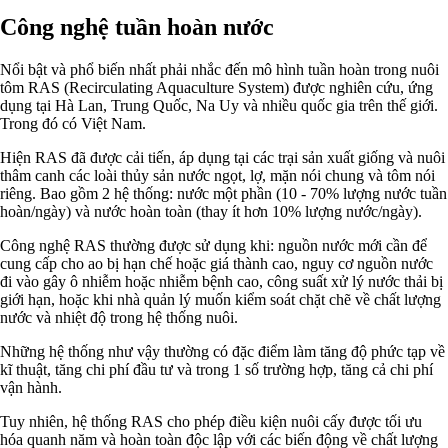
Công nghệ tuần hoàn nước
Nổi bật và phổ biến nhất phải nhắc đến mô hình tuần hoàn trong nuôi
tôm RAS (Recirculating Aquaculture System) được nghiên cứu, ứng
dụng tại Hà Lan, Trung Quốc, Na Uy và nhiều quốc gia trên thế giới.
Trong đó có Việt Nam.
Hiện RAS đã được cải tiến, áp dụng tại các trại sản xuất giống và nuôi
thâm canh các loài thủy sản nước ngọt, lợ, mặn nói chung và tôm nói
riêng. Bao gồm 2 hệ thống: nước một phần (10 - 70% lượng nước tuần
hoàn/ngày) và nước hoàn toàn (thay ít hơn 10% lượng nước/ngày).
Công nghệ RAS thường được sử dụng khi: nguồn nước mới cần để
cung cấp cho ao bị hạn chế hoặc giá thành cao, nguy cơ nguồn nước
đi vào gây ô nhiễm hoặc nhiễm bệnh cao, công suất xử lý nước thải bị
giới hạn, hoặc khi nhà quản lý muốn kiểm soát chặt chẽ về chất lượng
nước và nhiệt độ trong hệ thống nuôi.
Những hệ thống như vậy thường có đặc điểm làm tăng độ phức tạp về
kĩ thuật, tăng chi phí đầu tư và trong 1 số trường hợp, tăng cả chi phí
vận hành.
Tuy nhiên, hệ thống RAS cho phép điều kiện nuôi cấy được tối ưu
hóa quanh năm và hoàn toàn độc lập với các biến động về chất lượng