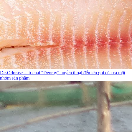
De-Odorase – từ chai “Deoray” huyền thoại đến tên gọi của cả một
nhóm sản phẩm