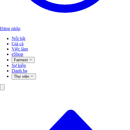
Đăng nhập
Nổi bật
Giá cả
Việc làm
eShop
Farmext
Sự kiện
Danh bạ
Thư viện