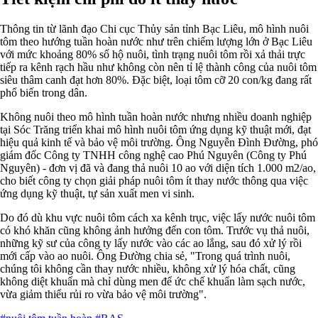
Thông tin từ lãnh đạo Chi cục Thủy sản tỉnh Bạc Liêu, mô hình nuôi
tôm theo hướng tuần hoàn nước như trên chiếm lượng lớn ở Bạc Liêu
với mức khoảng 80% số hộ nuôi, tình trạng nuôi tôm rồi xả thải trực
tiếp ra kênh rạch hầu như không còn nên tỉ lệ thành công của nuôi tôm
siêu thâm canh đạt hơn 80%. Đặc biệt, loại tôm cỡ 20 con/kg đang rất
phổ biến trong dân.
Không nuôi theo mô hình tuần hoàn nước nhưng nhiều doanh nghiệp
tại Sóc Trăng triển khai mô hình nuôi tôm ứng dụng kỹ thuật mới, đạt
hiệu quả kinh tế và bảo vệ môi trường. Ông Nguyễn Đình Đường, phó
giám đốc Công ty TNHH công nghệ cao Phú Nguyên (Công ty Phú
Nguyên) - đơn vị đã và đang thả nuôi 10 ao với diện tích 1.000 m2/ao,
cho biết công ty chọn giải pháp nuôi tôm ít thay nước thông qua việc
ứng dụng kỹ thuật, tự sản xuất men vi sinh.
Do đó dù khu vực nuôi tôm cách xa kênh trục, việc lấy nước nuôi tôm
có khó khăn cũng không ảnh hưởng đến con tôm. Trước vụ thả nuôi,
những kỹ sư của công ty lấy nước vào các ao lắng, sau đó xử lý rồi
mới cấp vào ao nuôi. Ông Đường chia sẻ, "Trong quá trình nuôi,
chúng tôi không cần thay nước nhiều, không xử lý hóa chất, cũng
không diệt khuẩn mà chỉ dùng men để ức chế khuẩn làm sạch nước,
vừa giảm thiểu rủi ro vừa bảo vệ môi trường".