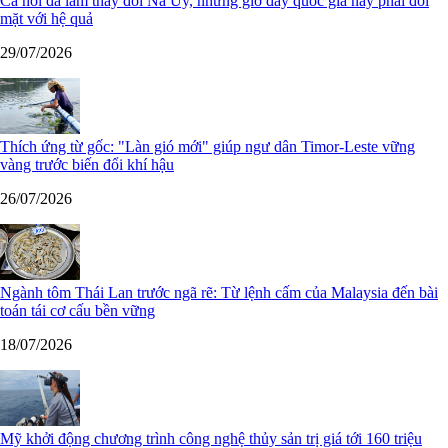
Cá hồi đã làm thay đổi Na Uy, nhưng giờ đây quốc gia này phải đối
mặt với hệ quả
29/07/2026
Thích ứng từ gốc: "Làn gió mới" giúp ngư dân Timor-Leste vững
vàng trước biến đổi khí hậu
26/07/2026
Ngành tôm Thái Lan trước ngã rẽ: Từ lệnh cấm của Malaysia đến bài
toán tái cơ cấu bền vững
18/07/2026
Mỹ khởi động chương trình công nghệ thủy sản trị giá tới 160 triệu