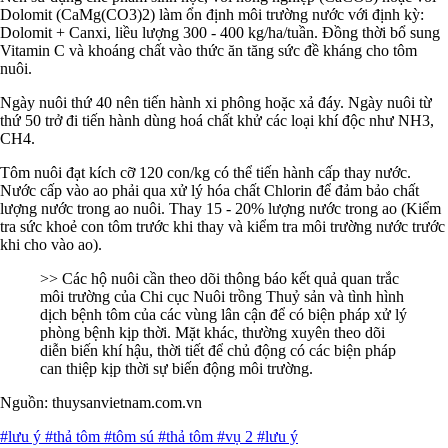
Dolomit (CaMg(CO3)2) làm ổn định môi trường nước với định kỳ:
Dolomit + Canxi, liều lượng 300 - 400 kg/ha/tuần. Đồng thời bổ sung
Vitamin C và khoáng chất vào thức ăn tăng sức đề kháng cho tôm
nuôi.
Ngày nuôi thứ 40 nên tiến hành xi phông hoặc xả đáy. Ngày nuôi từ
thứ 50 trở đi tiến hành dùng hoá chất khử các loại khí độc như NH3,
CH4.
Tôm nuôi đạt kích cỡ 120 con/kg có thể tiến hành cấp thay nước.
Nước cấp vào ao phải qua xử lý hóa chất Chlorin để đảm bảo chất
lượng nước trong ao nuôi. Thay 15 - 20% lượng nước trong ao (Kiểm
tra sức khoẻ con tôm trước khi thay và kiểm tra môi trường nước trước
khi cho vào ao).
>> Các hộ nuôi cần theo dõi thông báo kết quả quan trắc
môi trường của Chi cục Nuôi trồng Thuỷ sản và tình hình
dịch bệnh tôm của các vùng lân cận để có biện pháp xử lý
phòng bệnh kịp thời. Mặt khác, thường xuyên theo dõi
diễn biến khí hậu, thời tiết để chủ động có các biện pháp
can thiệp kịp thời sự biến động môi trường.
Nguồn: thuysanvietnam.com.vn
#lưu ý
#thả tôm
#tôm sú
#thả tôm
#vụ 2
#lưu ý