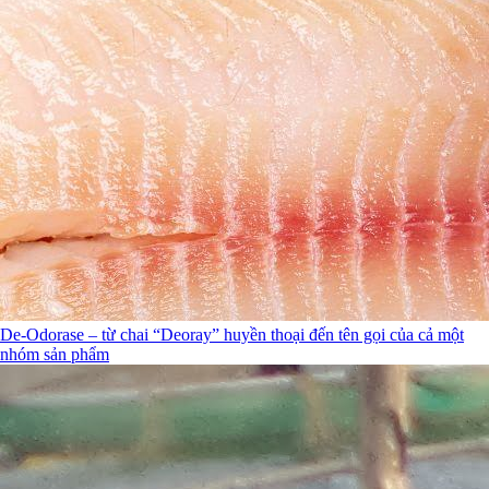
De-Odorase – từ chai “Deoray” huyền thoại đến tên gọi của cả một
nhóm sản phẩm