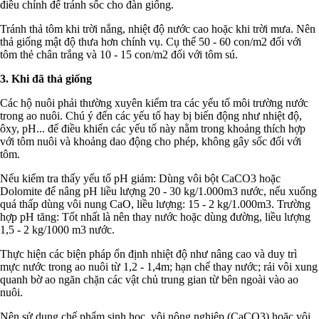
điều chỉnh để tránh sốc cho đàn giống.
Tránh thả tôm khi trời nắng, nhiệt độ nước cao hoặc khi trời mưa. Nên
thả giống mật độ thưa hơn chính vụ. Cụ thể 50 - 60 con/m2 đối với
tôm thẻ chân trắng và 10 - 15 con/m2 đối với tôm sú.
3. Khi đã thả giống
Các hộ nuôi phải thường xuyên kiểm tra các yếu tố môi trường nước
trong ao nuôi. Chú ý đến các yếu tố hay bị biến động như nhiệt độ,
ôxy, pH... để điều khiển các yếu tố này nằm trong khoảng thích hợp
với tôm nuôi và khoảng dao động cho phép, không gây sốc đối với
tôm.
Nếu kiểm tra thấy yếu tố pH giảm: Dùng vôi bột CaCO3 hoặc
Dolomite để nâng pH liều lượng 20 - 30 kg/1.000m3 nước, nếu xuống
quá thấp dùng vôi nung CaO, liều lượng: 15 - 2 kg/1.000m3. Trường
hợp pH tăng: Tốt nhất là nên thay nước hoặc dùng đường, liều lượng
1,5 - 2 kg/1000 m3 nước.
Thực hiện các biện pháp ổn định nhiệt độ như nâng cao và duy trì
mực nước trong ao nuôi từ 1,2 - 1,4m; hạn chế thay nước; rải vôi xung
quanh bờ ao ngăn chặn các vật chủ trung gian từ bên ngoài vào ao
nuôi.
Nên sử dụng chế phẩm sinh học, vôi nông nghiệp (CaCO3) hoặc vôi