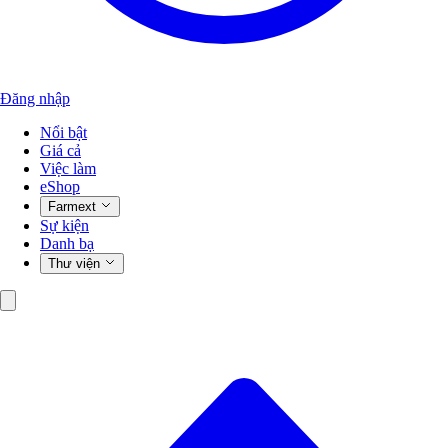
Đăng nhập
Nổi bật
Giá cả
Việc làm
eShop
Farmext
Sự kiện
Danh bạ
Thư viện