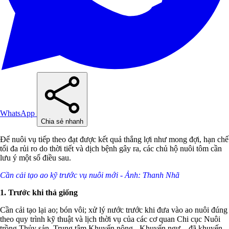
WhatsApp
Chia sẻ nhanh
Để nuôi vụ tiếp theo đạt được kết quả thắng lợi như mong đợi, hạn chế
tối đa rủi ro do thời tiết và dịch bệnh gây ra, các chủ hộ nuôi tôm cần
lưu ý một số điều sau.
Cần cải tạo ao kỹ trước vụ nuôi mới - Ảnh: Thanh Nhã
1. Trước khi thả giống
Cần cải tạo lại ao; bón vôi; xử lý nước trước khi đưa vào ao nuôi đúng
theo quy trình kỹ thuật và lịch thời vụ của các cơ quan Chi cục Nuôi
trồng Thủy sản, Trung tâm Khuyến nông - Khuyến ngư... đã khuyến