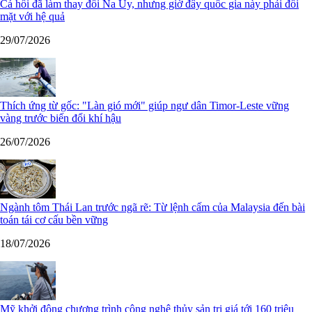
Cá hồi đã làm thay đổi Na Uy, nhưng giờ đây quốc gia này phải đối
mặt với hệ quả
29/07/2026
Thích ứng từ gốc: "Làn gió mới" giúp ngư dân Timor-Leste vững
vàng trước biến đổi khí hậu
26/07/2026
Ngành tôm Thái Lan trước ngã rẽ: Từ lệnh cấm của Malaysia đến bài
toán tái cơ cấu bền vững
18/07/2026
Mỹ khởi động chương trình công nghệ thủy sản trị giá tới 160 triệu