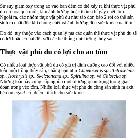
Sự suy giảm oxy trong ao vào ban đêm có thể xảy ra khi thực vật phù
du nở hoa quá mức, làm ảnh hưởng hoặc thậm chí gây chết tôm.
Ngoài ra, các nhóm thực vật phù du như tảo đơn bào 2 roi có thể sản
sinh ra chất độc khi chúng chết và ảnh hưởng đến sức khỏe của tôm.
Do đó, tùy thuộc vào cách quản lý mà các quần thể thực vật phù du sẽ
có lợi hoặc có hại đối với các hệ thống nuôi trồng thủy sản.
Thực vật phù du có lợi cho ao tôm
Có nhiều loài thực vật phù du có giá trị dinh dưỡng cao đối với nhiều
loài nuôi trồng thủy sản, chẳng hạn như
Chaetoceros sp.
,
Tetraselmis
sp.
,
Isochrysis sp.
,
Skeletonema sp.
, S
pirulina sp.
và
Chlorella sp
.
Những loài này cung cấp nguồn dinh dưỡng quan trọng trong giai
đoạn ương vèo tôm. Nhiều loài thực vật phù du cũng sản sinh ra axit
béo omega-3 có nhiều lợi ích cho sức khỏe.