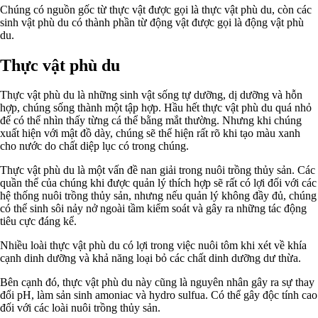
Chúng có nguồn gốc từ thực vật được gọi là thực vật phù du, còn các
sinh vật phù du có thành phần từ động vật được gọi là động vật phù
du.
Thực vật phù du
Thực vật phù du là những sinh vật sống tự dưỡng, dị dưỡng và hỗn
hợp, chúng sống thành một tập hợp. Hầu hết thực vật phù du quá nhỏ
để có thể nhìn thấy từng cá thể bằng mắt thường. Nhưng khi chúng
xuất hiện với mật đồ dày, chúng sẽ thể hiện rất rõ khi tạo màu xanh
cho nước do chất diệp lục có trong chúng.
Thực vật phù du là một vấn đề nan giải trong nuôi trồng thủy sản. Các
quần thể của chúng khi được quản lý thích hợp sẽ rất có lợi đối với các
hệ thống nuôi trồng thủy sản, nhưng nếu quản lý không đầy đủ, chúng
có thể sinh sôi nảy nở ngoài tầm kiểm soát và gây ra những tác động
tiêu cực đáng kể.
Nhiều loài thực vật phù du có lợi trong việc nuôi tôm khi xét về khía
cạnh dinh dưỡng và khả năng loại bỏ các chất dinh dưỡng dư thừa.
Bên cạnh đó, thực vật phù du này cũng là nguyên nhân gây ra sự thay
đổi pH, làm sản sinh amoniac và hydro sulfua. Có thể gây độc tính cao
đối với các loài nuôi trồng thủy sản.