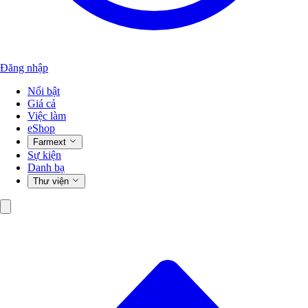
Đăng nhập
Nổi bật
Giá cả
Việc làm
eShop
Farmext
Sự kiện
Danh bạ
Thư viện