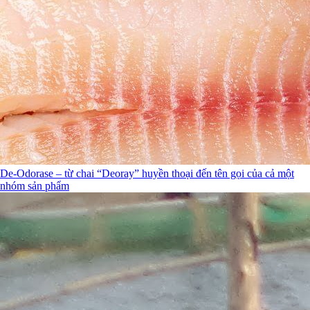
De-Odorase – từ chai “Deoray” huyền thoại đến tên gọi của cả một
nhóm sản phẩm