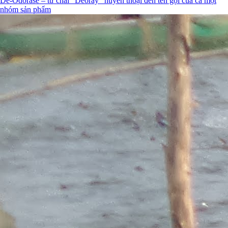
De-Odorase – từ chai “Deoray” huyền thoại đến tên gọi của cả một
nhóm sản phẩm