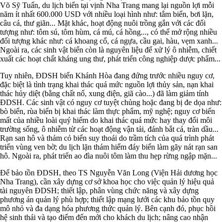
Võ Sỹ Tuấn, du lịch biển tại vịnh Nha Trang mang lại nguồn lợi mỗi
năm ít nhất 600.000 USD với nhiều loại hình như: tắm biển, bơi lặn,
câu cá, thư giãn... Mặt khác, hoạt động nuôi trồng gắn với các đối
tượng như: tôm sú, tôm hùm, cá mú, cá hồng..., có thể mở rộng nhiều
đối tượng khác như: cá khoang cổ, cá ngựa, cầu gai, hàu, vẹm xanh...
Ngoài ra, các sinh vật biển còn là nguyên liệu để xử lý ô nhiễm, chiết
xuất các hoạt chất kháng ung thư, phát triển công nghiệp dược phẩm...
Tuy nhiên, ĐDSH biển Khánh Hòa đang đứng trước nhiều nguy cơ,
đặc biệt là tình trạng khai thác quá mức nguồn lợi thủy sản, nạn khai
thác hủy diệt (bằng chất nổ, xung điện, giã cào...) đã làm giảm tính
ĐDSH. Các sinh vật có nguy cơ tuyệt chủng hoặc đang bị đe dọa như:
bò biển, rùa biển bị khai thác làm thực phẩm, mỹ nghệ; nguy cơ biến
mất của nhiều loài quý hiếm do khai thác quá mức hay thay đổi môi
trường sống, ô nhiễm từ các hoạt động vận tải, đánh bắt cá, tràn dầu...
Rạn san hô và thảm cỏ biển suy thoái do trầm tích của quá trình phát
triển vùng ven bờ; du lịch lặn thám hiểm đáy biển làm gãy nát rạn san
hô. Ngoài ra, phát triển ao đìa nuôi tôm làm thu hẹp rừng ngập mặn...
Để bảo tồn ĐDSH, theo TS Nguyễn Văn Long (Viện Hải dương học
Nha Trang), cần xây dựng cơ sở khoa học cho việc quản lý hiệu quả
tài nguyên ĐDSH; thiết lập, phân vùng chức năng và xây dựng
phương án quản lý phù hợp; thiết lập mạng lưới các khu bảo tồn quy
mô nhỏ và đa dạng hóa phương thức quản lý. Bên cạnh đó, phục hồi
hệ sinh thái và tạo điểm đến mới cho khách du lịch; nâng cao nhận