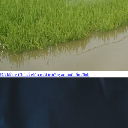
Độ kiềm: Chỉ số giúp môi trường ao nuôi ổn định