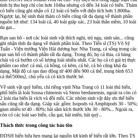
tỉnh bị thu hẹp chỉ còn hơn 104ha nhưng có đến 34 loài cỏ biển. Thảm
cỏ biển cũng ghi nhận có 12 loài cỏ biển với diện tích hơn 1.800ha.
Ngược lại, hệ sinh thái thảm cỏ biển cũng rất đa dạng về thành phần
nguồn lợi như: 134 loài cá, 40 loài giáp xác, 23 loài thân mềm, 10 loài
da gai...
Rạn san hô - nơi các loài sinh vật thích nghi, trú ngụ, sinh sản... cũng
ghi nhận tính đa dạng về thành phần loài. Theo Tiến sĩ (TS) Võ Sỹ
Tuấn - Viện trưởng Viện Hải dương học Nha Trang, cá sống trong các
rạn san hô có thành phần rất đa dạng. Trong đó, họ cá thia, cá bàng
chài và cá bướm có số lượng loài nhiều nhất. Các họ cá có giá trị thực
phẩm cao như: cá mú, cá hồng, cá kẽm, cá hè, cá bò cũng khá đa
dạng. Mật độ cá rạn dao động từ 400 đến 900 cá thể, trung bình 653
cá thể/500m2, chủ yếu cá có kích thước bé.
Về sinh vật quý hiếm, chỉ riêng vịnh Nha Trang có 11 loài thú biển,
phổ biến là loài Sousa chinensis và Steno bredanensis, ngoài ra còn có
2 loài rùa biển là vích và đồi mồi. Các nhóm sinh vật đáy ưu thế biển
sâu cũng rất đa dạng. Giáp xác gồm: Isopods và Amphipods 30 - 50%;
giun nhiều tơ 40 - 80%; hải sâm kích thước lớn 30 - 80%... Ngoài ra,
còn có các loài sao biển, cầu gai, hải miên, hải quỳ...
Thách thức trong công tác bảo tồn
ĐDSH biển hứa hẹn mang lại nguồn lợi kinh tế biển rất lớn. Theo TS