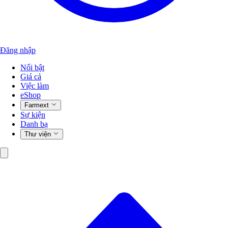
Đăng nhập
Nổi bật
Giá cả
Việc làm
eShop
Farmext
Sự kiện
Danh bạ
Thư viện