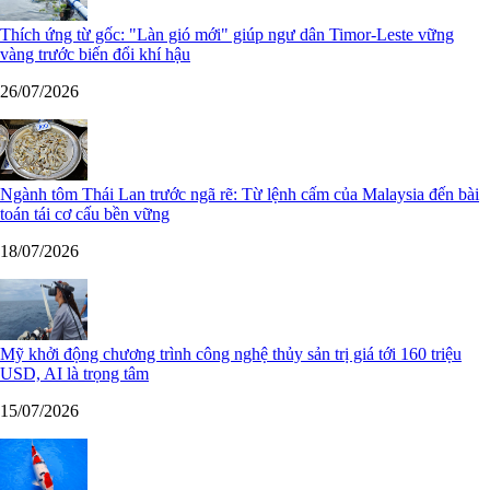
Thích ứng từ gốc: "Làn gió mới" giúp ngư dân Timor-Leste vững
vàng trước biến đổi khí hậu
26/07/2026
Ngành tôm Thái Lan trước ngã rẽ: Từ lệnh cấm của Malaysia đến bài
toán tái cơ cấu bền vững
18/07/2026
Mỹ khởi động chương trình công nghệ thủy sản trị giá tới 160 triệu
USD, AI là trọng tâm
15/07/2026