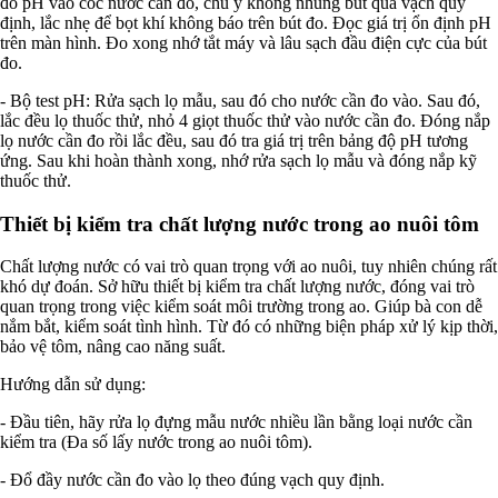
đo pH vào cốc nước cần đo, chú ý không nhúng bút quá vạch quy
định, lắc nhẹ để bọt khí không báo trên bút đo. Đọc giá trị ổn định pH
trên màn hình. Đo xong nhớ tắt máy và lâu sạch đầu điện cực của bút
đo.
- Bộ test pH: Rửa sạch lọ mẫu, sau đó cho nước cần đo vào. Sau đó,
lắc đều lọ thuốc thử, nhỏ 4 giọt thuốc thử vào nước cần đo. Đóng nắp
lọ nước cần đo rồi lắc đều, sau đó tra giá trị trên bảng độ pH tương
ứng. Sau khi hoàn thành xong, nhớ rửa sạch lọ mẫu và đóng nắp kỹ
thuốc thử.
Thiết bị kiểm tra chất lượng nước trong ao nuôi tôm
Chất lượng nước có vai trò quan trọng với ao nuôi, tuy nhiên chúng rất
khó dự đoán. Sở hữu thiết bị kiểm tra chất lượng nước, đóng vai trò
quan trọng trong việc kiểm soát môi trường trong ao. Giúp bà con dễ
nắm bắt, kiểm soát tình hình. Từ đó có những biện pháp xử lý kịp thời,
bảo vệ tôm, nâng cao năng suất.
Hướng dẫn sử dụng:
- Đầu tiên, hãy rửa lọ đựng mẫu nước nhiều lần bằng loại nước cần
kiểm tra (Đa số lấy nước trong ao nuôi tôm).
- Đổ đầy nước cần đo vào lọ theo đúng vạch quy định.