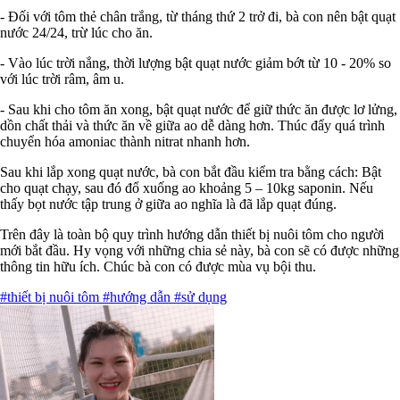
- Đối với tôm thẻ chân trắng, từ tháng thứ 2 trở đi, bà con nên bật quạt
nước 24/24, trừ lúc cho ăn.
- Vào lúc trời nắng, thời lượng bật quạt nước giảm bớt từ 10 - 20% so
với lúc trời râm, âm u.
- Sau khi cho tôm ăn xong, bật quạt nước để giữ thức ăn được lơ lửng,
dồn chất thải và thức ăn về giữa ao dễ dàng hơn. Thúc đẩy quá trình
chuyển hóa amoniac thành nitrat nhanh hơn.
Sau khi lắp xong quạt nước, bà con bắt đầu kiểm tra bằng cách: Bật
cho quạt chạy, sau đó đổ xuống ao khoảng 5 – 10kg saponin. Nếu
thấy bọt nước tập trung ở giữa ao nghĩa là đã lắp quạt đúng.
Trên đây là toàn bộ quy trình hướng dẫn thiết bị nuôi tôm cho người
mới bắt đầu. Hy vọng với những chia sẻ này, bà con sẽ có được những
thông tin hữu ích. Chúc bà con có được mùa vụ bội thu.
#thiết bị nuôi tôm
#hướng dẫn
#sử dụng