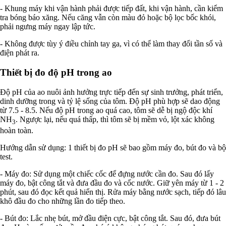
- Khung máy khi vận hành phải được tiếp đất, khi vận hành, cần kiểm
tra bóng báo xăng. Nếu căng vẫn còn màu đỏ hoặc bộ lọc bốc khói,
phải ngưng máy ngay lập tức.
- Không được tùy ý điều chỉnh tay ga, vì có thể làm thay đổi tần số và
điện phát ra.
Thiết bị đo độ pH trong ao
Độ pH của ao nuôi ảnh hưởng trực tiếp đến sự sinh trưởng, phát triển,
dinh dưỡng trong và tỷ lệ sống của tôm. Độ pH phù hợp sẽ dao động
từ 7.5 - 8.5. Nếu độ pH trong ao quá cao, tôm sẽ dễ bị ngộ độc khí
NH
. Ngược lại, nếu quá thấp, thì tôm sẽ bị mềm vỏ, lột xác không
3
hoàn toàn.
Hướng dẫn sử dụng: 1 thiết bị đo pH sẽ bao gồm máy đo, bút đo và bộ
test.
- Máy đo: Sử dụng một chiếc cốc để đựng nước cần đo. Sau đó lấy
máy đo, bật công tắt và đưa đầu đo và cốc nước. Giữ yên máy từ 1 - 2
phút, sau đó đọc kết quả hiển thị. Rửa máy bằng nước sạch, tiếp đó lâu
khô đầu đo cho những lần đo tiếp theo.
- Bút đo: Lắc nhẹ bút, mở đầu điện cực, bật công tắt. Sau đó, đưa bút