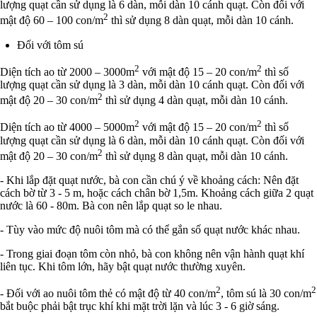
lượng quạt cần sử dụng là 6 dàn, mỗi dàn 10 cánh quạt. Còn đối với
2
mật độ 60 – 100 con/m
thì sử dụng 8 dàn quạt, mỗi dàn 10 cánh.
Đối với tôm sú
2
2
Diện tích ao từ 2000 – 3000m
với mật độ 15 – 20 con/m
thì số
lượng quạt cần sử dụng là 3 dàn, mỗi dàn 10 cánh quạt. Còn đối với
2
mật độ 20 – 30 con/m
thì sử dụng 4 dàn quạt, mỗi dàn 10 cánh.
2
2
Diện tích ao từ 4000 – 5000m
với mật độ 15 – 20 con/m
thì số
lượng quạt cần sử dụng là 6 dàn, mỗi dàn 10 cánh quạt. Còn đối với
2
mật độ 20 – 30 con/m
thì sử dụng 8 dàn quạt, mỗi dàn 10 cánh.
- Khi lắp đặt quạt nước, bà con cần chú ý về khoảng cách: Nên đặt
cách bờ từ 3 - 5 m, hoặc cách chân bờ 1,5m. Khoảng cách giữa 2 quạt
nước là 60 - 80m. Bà con nên lắp quạt so le nhau.
- Tùy vào mức độ nuôi tôm mà có thể gắn số quạt nước khác nhau.
- Trong giai đoạn tôm còn nhỏ, bà con không nên vận hành quạt khí
liên tục. Khi tôm lớn, hãy bật quạt nước thường xuyên.
2
2
- Đối với ao nuôi tôm thẻ có mật độ từ 40 con/m
, tôm sú là 30 con/m
bắt buộc phải bật trục khí khi mặt trời lặn và lúc 3 - 6 giờ sáng.