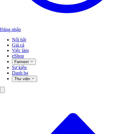
Đăng nhập
Nổi bật
Giá cả
Việc làm
eShop
Farmext
Sự kiện
Danh bạ
Thư viện