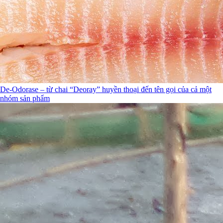
De-Odorase – từ chai “Deoray” huyền thoại đến tên gọi của cả một
nhóm sản phẩm