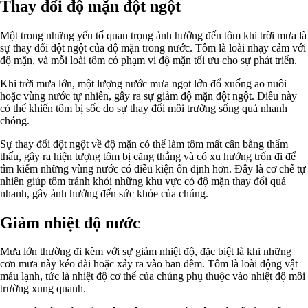
Thay đổi độ mặn đột ngột
Một trong những yếu tố quan trọng ảnh hưởng đến tôm khi trời mưa là
sự thay đổi đột ngột của độ mặn trong nước. Tôm là loài nhạy cảm với
độ mặn, và mỗi loài tôm có phạm vi độ mặn tối ưu cho sự phát triển.
Khi trời mưa lớn, một lượng nước mưa ngọt lớn đổ xuống ao nuôi
hoặc vùng nước tự nhiên, gây ra sự giảm độ mặn đột ngột. Điều này
có thể khiến tôm bị sốc do sự thay đổi môi trường sống quá nhanh
chóng.
Sự thay đổi đột ngột về độ mặn có thể làm tôm mất cân bằng thẩm
thấu, gây ra hiện tượng tôm bị căng thẳng và có xu hướng trốn đi để
tìm kiếm những vùng nước có điều kiện ổn định hơn. Đây là cơ chế tự
nhiên giúp tôm tránh khỏi những khu vực có độ mặn thay đổi quá
nhanh, gây ảnh hưởng đến sức khỏe của chúng.
Giảm nhiệt độ nước
Mưa lớn thường đi kèm với sự giảm nhiệt độ, đặc biệt là khi những
cơn mưa này kéo dài hoặc xảy ra vào ban đêm. Tôm là loài động vật
máu lạnh, tức là nhiệt độ cơ thể của chúng phụ thuộc vào nhiệt độ môi
trường xung quanh.