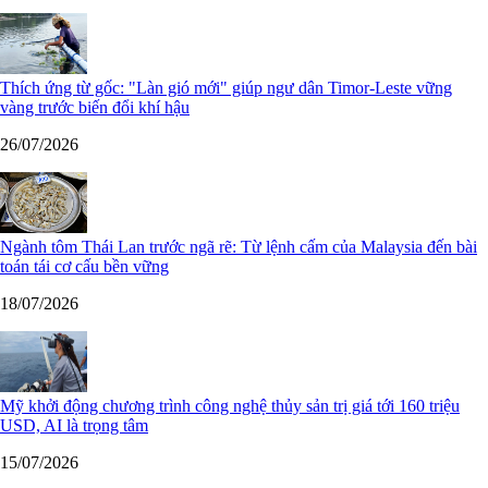
Thích ứng từ gốc: "Làn gió mới" giúp ngư dân Timor-Leste vững
vàng trước biến đổi khí hậu
26/07/2026
Ngành tôm Thái Lan trước ngã rẽ: Từ lệnh cấm của Malaysia đến bài
toán tái cơ cấu bền vững
18/07/2026
Mỹ khởi động chương trình công nghệ thủy sản trị giá tới 160 triệu
USD, AI là trọng tâm
15/07/2026