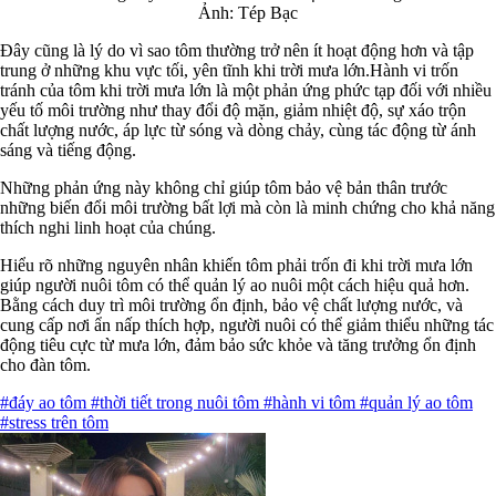
Ảnh: Tép Bạc
Đây cũng là lý do vì sao tôm thường trở nên ít hoạt động hơn và tập
trung ở những khu vực tối, yên tĩnh khi trời mưa lớn.Hành vi trốn
tránh của tôm khi trời mưa lớn là một phản ứng phức tạp đối với nhiều
yếu tố môi trường như thay đổi độ mặn, giảm nhiệt độ, sự xáo trộn
chất lượng nước, áp lực từ sóng và dòng chảy, cùng tác động từ ánh
sáng và tiếng động.
Những phản ứng này không chỉ giúp tôm bảo vệ bản thân trước
những biến đổi môi trường bất lợi mà còn là minh chứng cho khả năng
thích nghi linh hoạt của chúng.
Hiểu rõ những nguyên nhân khiến tôm phải trốn đi khi trời mưa lớn
giúp người nuôi tôm có thể quản lý ao nuôi một cách hiệu quả hơn.
Bằng cách duy trì môi trường ổn định, bảo vệ chất lượng nước, và
cung cấp nơi ẩn nấp thích hợp, người nuôi có thể giảm thiểu những tác
động tiêu cực từ mưa lớn, đảm bảo sức khỏe và tăng trưởng ổn định
cho đàn tôm.
#đáy ao tôm
#thời tiết trong nuôi tôm
#hành vi tôm
#quản lý ao tôm
#stress trên tôm