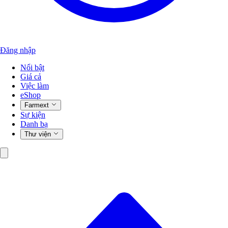
Đăng nhập
Nổi bật
Giá cả
Việc làm
eShop
Farmext
Sự kiện
Danh bạ
Thư viện