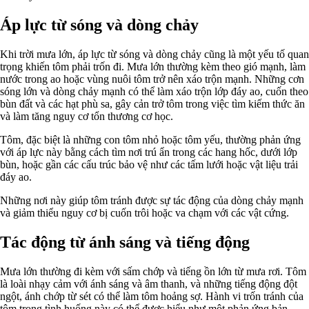
Áp lực từ sóng và dòng chảy
Khi trời mưa lớn, áp lực từ sóng và dòng chảy cũng là một yếu tố quan
trọng khiến tôm phải trốn đi. Mưa lớn thường kèm theo gió mạnh, làm
nước trong ao hoặc vùng nuôi tôm trở nên xáo trộn mạnh. Những cơn
sóng lớn và dòng chảy mạnh có thể làm xáo trộn lớp đáy ao, cuốn theo
bùn đất và các hạt phù sa, gây cản trở tôm trong việc tìm kiếm thức ăn
và làm tăng nguy cơ tổn thương cơ học.
Tôm, đặc biệt là những con tôm nhỏ hoặc tôm yếu, thường phản ứng
với áp lực này bằng cách tìm nơi trú ẩn trong các hang hốc, dưới lớp
bùn, hoặc gần các cấu trúc bảo vệ như các tấm lưới hoặc vật liệu trải
đáy ao.
Những nơi này giúp tôm tránh được sự tác động của dòng chảy mạnh
và giảm thiểu nguy cơ bị cuốn trôi hoặc va chạm với các vật cứng.
Tác động từ ánh sáng và tiếng động
Mưa lớn thường đi kèm với sấm chớp và tiếng ồn lớn từ mưa rơi. Tôm
là loài nhạy cảm với ánh sáng và âm thanh, và những tiếng động đột
ngột, ánh chớp từ sét có thể làm tôm hoảng sợ. Hành vi trốn tránh của
tôm trong tình huống này có thể được hiểu như một phản ứng bản