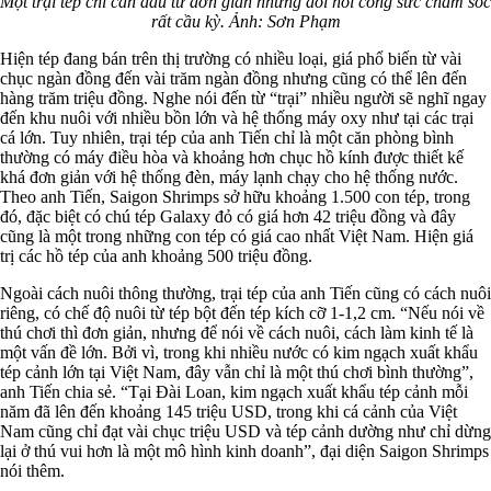
Một trại tép chỉ cần đầu tư đơn giản nhưng đòi hỏi công sức chăm sóc
rất cầu kỳ. Ảnh: Sơn Phạm
Hiện tép đang bán trên thị trường có nhiều loại, giá phổ biến từ vài
chục ngàn đồng đến vài trăm ngàn đồng nhưng cũng có thể lên đến
hàng trăm triệu đồng. Nghe nói đến từ “trại” nhiều người sẽ nghĩ ngay
đến khu nuôi với nhiều bồn lớn và hệ thống máy oxy như tại các trại
cá lớn. Tuy nhiên, trại tép của anh Tiến chỉ là một căn phòng bình
thường có máy điều hòa và khoảng hơn chục hồ kính được thiết kế
khá đơn giản với hệ thống đèn, máy lạnh chạy cho hệ thống nước.
Theo anh Tiến, Saigon Shrimps sở hữu khoảng 1.500 con tép, trong
đó, đặc biệt có chú tép Galaxy đỏ có giá hơn 42 triệu đồng và đây
cũng là một trong những con tép có giá cao nhất Việt Nam. Hiện giá
trị các hồ tép của anh khoảng 500 triệu đồng.
Ngoài cách nuôi thông thường, trại tép của anh Tiến cũng có cách nuôi
riêng, có chế độ nuôi từ tép bột đến tép kích cỡ 1-1,2 cm. “Nếu nói về
thú chơi thì đơn giản, nhưng để nói về cách nuôi, cách làm kinh tế là
một vấn đề lớn. Bởi vì, trong khi nhiều nước có kim ngạch xuất khẩu
tép cảnh lớn tại Việt Nam, đây vẫn chỉ là một thú chơi bình thường”,
anh Tiến chia sẻ. “Tại Đài Loan, kim ngạch xuất khẩu tép cảnh mỗi
năm đã lên đến khoảng 145 triệu USD, trong khi cá cảnh của Việt
Nam cũng chỉ đạt vài chục triệu USD và tép cảnh dường như chỉ dừng
lại ở thú vui hơn là một mô hình kinh doanh”, đại diện Saigon Shrimps
nói thêm.