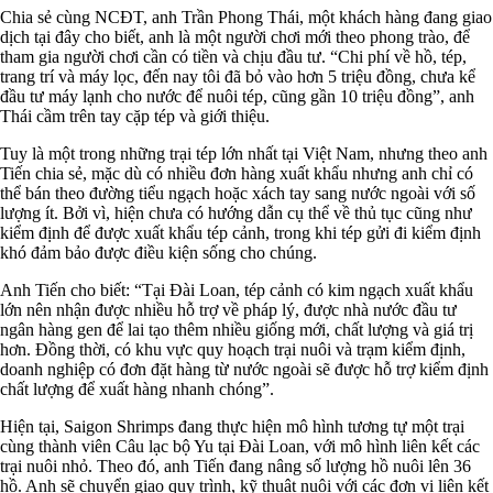
Chia sẻ cùng NCĐT, anh Trần Phong Thái, một khách hàng đang giao
dịch tại đây cho biết, anh là một người chơi mới theo phong trào, để
tham gia người chơi cần có tiền và chịu đầu tư. “Chi phí về hồ, tép,
trang trí và máy lọc, đến nay tôi đã bỏ vào hơn 5 triệu đồng, chưa kể
đầu tư máy lạnh cho nước để nuôi tép, cũng gần 10 triệu đồng”, anh
Thái cầm trên tay cặp tép và giới thiệu.
Tuy là một trong những trại tép lớn nhất tại Việt Nam, nhưng theo anh
Tiến chia sẻ, mặc dù có nhiều đơn hàng xuất khẩu nhưng anh chỉ có
thể bán theo đường tiểu ngạch hoặc xách tay sang nước ngoài với số
lượng ít. Bởi vì, hiện chưa có hướng dẫn cụ thể về thủ tục cũng như
kiểm định để được xuất khẩu tép cảnh, trong khi tép gửi đi kiểm định
khó đảm bảo được điều kiện sống cho chúng.
Anh Tiến cho biết: “Tại Đài Loan, tép cảnh có kim ngạch xuất khẩu
lớn nên nhận được nhiều hỗ trợ về pháp lý, được nhà nước đầu tư
ngân hàng gen để lai tạo thêm nhiều giống mới, chất lượng và giá trị
hơn. Đồng thời, có khu vực quy hoạch trại nuôi và trạm kiểm định,
doanh nghiệp có đơn đặt hàng từ nước ngoài sẽ được hỗ trợ kiểm định
chất lượng để xuất hàng nhanh chóng”.
Hiện tại, Saigon Shrimps đang thực hiện mô hình tương tự một trại
cùng thành viên Câu lạc bộ Yu tại Đài Loan, với mô hình liên kết các
trại nuôi nhỏ. Theo đó, anh Tiến đang nâng số lượng hồ nuôi lên 36
hồ. Anh sẽ chuyển giao quy trình, kỹ thuật nuôi với các đơn vị liên kết