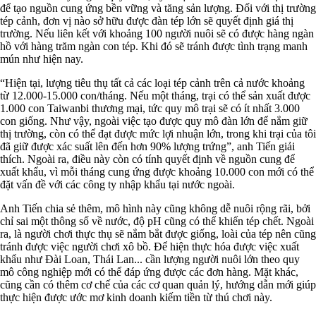
để tạo nguồn cung ứng bền vững và tăng sản lượng. Đối với thị trường
tép cảnh, đơn vị nào sở hữu được đàn tép lớn sẽ quyết định giá thị
trường. Nếu liên kết với khoảng 100 người nuôi sẽ có được hàng ngàn
hồ với hàng trăm ngàn con tép. Khi đó sẽ tránh được tình trạng manh
mún như hiện nay.
“Hiện tại, lượng tiêu thụ tất cả các loại tép cảnh trên cả nước khoảng
từ 12.000-15.000 con/tháng. Nếu một tháng, trại có thể sản xuất được
1.000 con Taiwanbi thương mại, tức quy mô trại sẽ có ít nhất 3.000
con giống. Như vậy, ngoài việc tạo được quy mô đàn lớn để nắm giữ
thị trường, còn có thể đạt được mức lợi nhuận lớn, trong khi trại của tôi
đã giữ được xác suất lên đến hơn 90% lượng trứng”, anh Tiến giải
thích. Ngoài ra, điều này còn có tính quyết định về nguồn cung để
xuất khẩu, vì mỗi tháng cung ứng được khoảng 10.000 con mới có thể
đặt vấn đề với các công ty nhập khẩu tại nước ngoài.
Anh Tiến chia sẻ thêm, mô hình này cũng không dễ nuôi rộng rãi, bởi
chỉ sai một thông số về nước, độ pH cũng có thể khiến tép chết. Ngoài
ra, là người chơi thực thụ sẽ nắm bắt được giống, loài của tép nên cũng
tránh được việc người chơi xô bồ. Để hiện thực hóa được việc xuất
khẩu như Đài Loan, Thái Lan... cần lượng người nuôi lớn theo quy
mô công nghiệp mới có thể đáp ứng được các đơn hàng. Mặt khác,
cũng cần có thêm cơ chế của các cơ quan quản lý, hướng dẫn mới giúp
thực hiện được ước mơ kinh doanh kiếm tiền từ thú chơi này.