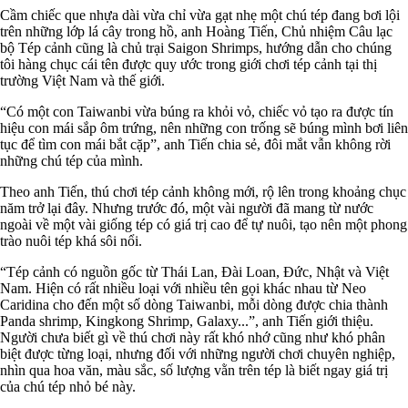
Cầm chiếc que nhựa dài vừa chỉ vừa gạt nhẹ một chú tép đang bơi lội
trên những lớp lá cây trong hồ, anh Hoàng Tiến, Chủ nhiệm Câu lạc
bộ Tép cảnh cũng là chủ trại Saigon Shrimps, hướng dẫn cho chúng
tôi hàng chục cái tên được quy ước trong giới chơi tép cảnh tại thị
trường Việt Nam và thế giới.
“Có một con Taiwanbi vừa búng ra khỏi vỏ, chiếc vỏ tạo ra được tín
hiệu con mái sắp ôm trứng, nên những con trống sẽ búng mình bơi liên
tục để tìm con mái bắt cặp”, anh Tiến chia sẻ, đôi mắt vẫn không rời
những chú tép của mình.
Theo anh Tiến, thú chơi tép cảnh không mới, rộ lên trong khoảng chục
năm trở lại đây. Nhưng trước đó, một vài người đã mang từ nước
ngoài về một vài giống tép có giá trị cao để tự nuôi, tạo nên một phong
trào nuôi tép khá sôi nổi.
“Tép cảnh có nguồn gốc từ Thái Lan, Đài Loan, Đức, Nhật và Việt
Nam. Hiện có rất nhiều loại với nhiều tên gọi khác nhau từ Neo
Caridina cho đến một số dòng Taiwanbi, mỗi dòng được chia thành
Panda shrimp, Kingkong Shrimp, Galaxy...”, anh Tiến giới thiệu.
Người chưa biết gì về thú chơi này rất khó nhớ cũng như khó phân
biệt được từng loại, nhưng đối với những người chơi chuyên nghiệp,
nhìn qua hoa văn, màu sắc, số lượng vằn trên tép là biết ngay giá trị
của chú tép nhỏ bé này.