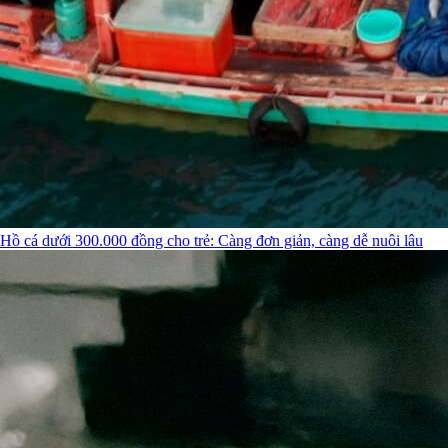
Hồ cá dưới 300.000 đồng cho trẻ: Càng đơn giản, càng dễ nuôi lâu