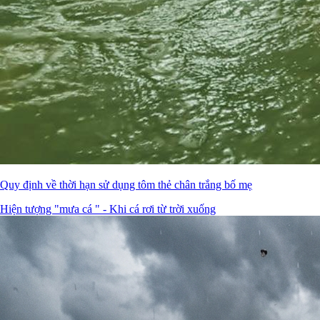
Quy định về thời hạn sử dụng tôm thẻ chân trắng bố mẹ
Hiện tượng "mưa cá " - Khi cá rơi từ trời xuống