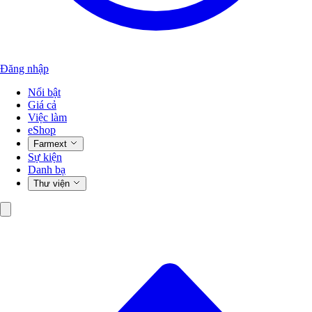
Đăng nhập
Nổi bật
Giá cả
Việc làm
eShop
Farmext
Sự kiện
Danh bạ
Thư viện