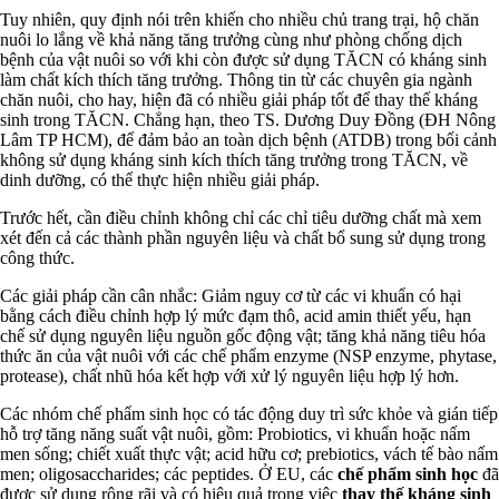
Tuy nhiên, quy định nói trên khiến cho nhiều chủ trang trại, hộ chăn
nuôi lo lắng về khả năng tăng trưởng cùng như phòng chống dịch
bệnh của vật nuôi so với khi còn được sử dụng TĂCN có kháng sinh
làm chất kích thích tăng trưởng. Thông tin từ các chuyên gia ngành
chăn nuôi, cho hay, hiện đã có nhiều giải pháp tốt để thay thế kháng
sinh trong TĂCN. Chẳng hạn, theo TS. Dương Duy Đồng (ĐH Nông
Lâm TP HCM), để đảm bảo an toàn dịch bệnh (ATDB) trong bối cảnh
không sử dụng kháng sinh kích thích tăng trưởng trong TĂCN, về
dinh dưỡng, có thể thực hiện nhiều giải pháp.
Trước hết, cần điều chỉnh không chỉ các chỉ tiêu dưỡng chất mà xem
xét đến cả các thành phần nguyên liệu và chất bổ sung sử dụng trong
công thức.
Các giải pháp cần cân nhắc: Giảm nguy cơ từ các vi khuẩn có hại
bằng cách điều chỉnh hợp lý mức đạm thô, acid amin thiết yếu, hạn
chế sử dụng nguyên liệu nguồn gốc động vật; tăng khả năng tiêu hóa
thức ăn của vật nuôi với các chế phẩm enzyme (NSP enzyme, phytase,
protease), chất nhũ hóa kết hợp với xử lý nguyên liệu hợp lý hơn.
Các nhóm chế phẩm sinh học có tác động duy trì sức khỏe và gián tiếp
hỗ trợ tăng năng suất vật nuôi, gồm: Probiotics, vi khuẩn hoặc nấm
men sống; chiết xuất thực vật; acid hữu cơ; prebiotics, vách tế bào nấm
men; oligosaccharides; các peptides. Ở EU, các
chế phẩm sinh học
đã
được sử dụng rộng rãi và có hiệu quả trong việc
thay thế kháng sinh