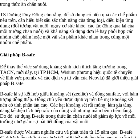
trong thức ăn chăn nuôi.
TS Dương Duy Đồng cho rằng, để sử dụng có hiệu quả các chế phẩm
nêu trên, cần hiểu biết sâu sắc tính năng của từng loại, điều kiện ứng
dụng (đối tượng vật nuôi, nguy cơ sức khỏe, các tác động qua lại của
môi trường chăn nuôi) và khả năng sử dụng đơn lẻ hay phối hợp các
nhóm chế phẩm hoặc một vài sản phẩm khác nhau trong cùng một
nhóm chế phẩm.
Giải pháp B-safe
Để thay thế việc sử dụng kháng sinh kích thích tăng trưởng trong
TĂCN, mới đây, tại TP HCM, Wisium (thương hiệu quốc tế chuyên
về lĩnh vực premix và các dịch vụ tư vấn của Neovia) đã giới thiệu giải
pháp B-safe.
B-safe là sự kết hợp giữa khoáng sét (zeolite) và đồng sunfate, với hàm
lượng đồng thấp. Đồng chủ yếu được định vị trên bề mặt khoáng sét
nên có tính phân tán cao. Các hạt khoáng sét rất mỏng, làm gia tăng
đáng kể diện tích tiếp xúc của đồng với những mầm bệnh tiềm tàng.
Do đó, sử dụng B-safe trong thức ăn chăn nuôi sẽ giảm áp lực về môi
trường nhờ giảm sự bài tiết đồng của vật nuôi.
B-safe được Wisium nghiên cứu và phát triển từ 15 năm qua. B-safe
đã được kiểm chứng qua hơn 60 lượt thử nghiệm trên heo, gia cầm tại