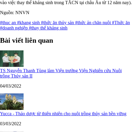
vào việc thay thế kháng sinh trong TĂCN tại châu Âu từ 12 năm nay).
Nguồn: NNVN
#thuc an
#khang sinh
#thức ăn thủy sản
#thức ản chăn nuôi
#Thức ăn
#doanh nghiệp
#thay thế kháng sinh
Bài viết liên quan
TS Nguyễn Thanh Tùng làm Viện trưởng Viện Nghiên cứu Nuôi
trồng Thủy sản II
04/03/2022
Yucca - Thảo dược từ thiên nhiên cho nuôi trồng thủy sản bền vững
03/03/2022