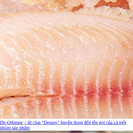
De-Odorase – từ chai “Deoray” huyền thoại đến tên gọi của cả một
nhóm sản phẩm