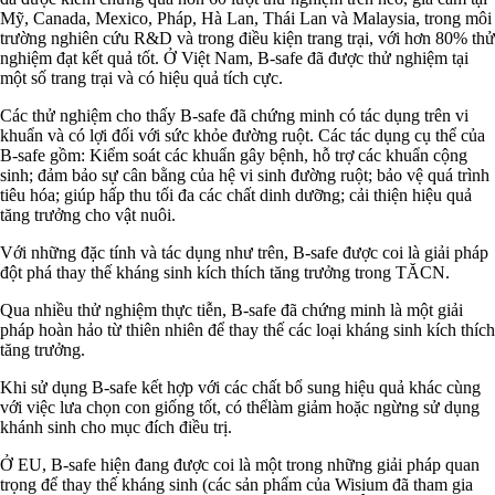
Mỹ, Canada, Mexico, Pháp, Hà Lan, Thái Lan và Malaysia, trong môi
trường nghiên cứu R&D và trong điều kiện trang trại, với hơn 80% thử
nghiệm đạt kết quả tốt. Ở Việt Nam, B-safe đã được thử nghiệm tại
một số trang trại và có hiệu quả tích cực.
Các thử nghiệm cho thấy B-safe đã chứng minh có tác dụng trên vi
khuẩn và có lợi đối với sức khỏe đường ruột. Các tác dụng cụ thể của
B-safe gồm: Kiểm soát các khuẩn gây bệnh, hỗ trợ các khuẩn cộng
sinh; đảm bảo sự cân bằng của hệ vi sinh đường ruột; bảo vệ quá trình
tiêu hóa; giúp hấp thu tối đa các chất dinh dưỡng; cải thiện hiệu quả
tăng trưởng cho vật nuôi.
Với những đặc tính và tác dụng như trên, B-safe được coi là giải pháp
đột phá thay thế kháng sinh kích thích tăng trưởng trong TĂCN.
Qua nhiều thử nghiệm thực tiễn, B-safe đã chứng minh là một giải
pháp hoàn hảo từ thiên nhiên để thay thế các loại kháng sinh kích thích
tăng trưởng.
Khi sử dụng B-safe kết hợp với các chất bổ sung hiệu quả khác cùng
với việc lưa chọn con giống tốt, có thểlàm giảm hoặc ngừng sử dụng
khánh sinh cho mục đích điều trị.
Ở EU, B-safe hiện đang được coi là một trong những giải pháp quan
trọng để thay thế kháng sinh (các sản phẩm của Wisium đã tham gia