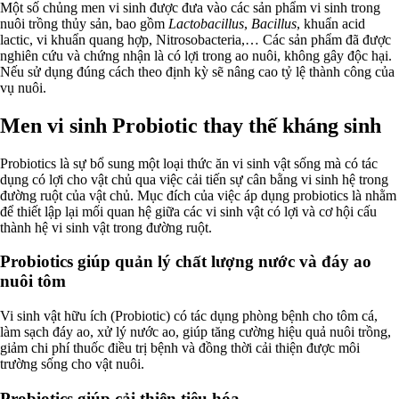
Một số chủng men vi sinh được đưa vào các sản phẩm vi sinh trong
nuôi trồng thủy sản, bao gồm
Lactobacillus
,
Bacillus
, khuẩn acid
lactic, vi khuẩn quang hợp, Nitrosobacteria,… Các sản phẩm đã được
nghiên cứu và chứng nhận là có lợi trong ao nuôi, không gây độc hại.
Nếu sử dụng đúng cách theo định kỳ sẽ nâng cao tỷ lệ thành công của
vụ nuôi.
Men vi sinh Probiotic thay thế kháng sinh
Probiotics là sự bổ sung một loại thức ăn vi sinh vật sống mà có tác
dụng có lợi cho vật chủ qua việc cải tiến sự cân bằng vi sinh hệ trong
đường ruột của vật chủ. Mục đích của việc áp dụng probiotics là nhằm
để thiết lập lại mối quan hệ giữa các vi sinh vật có lợi và cơ hội cấu
thành hệ vi sinh vật trong đường ruột.
Probiotics giúp quản lý chất lượng nước và đáy ao
nuôi tôm
Vi sinh vật hữu ích (Probiotic) có tác dụng phòng bệnh cho tôm cá,
làm sạch đáy ao, xử lý nước ao, giúp tăng cường hiệu quả nuôi trồng,
giảm chi phí thuốc điều trị bệnh và đồng thời cải thiện được môi
trường sống cho vật nuôi.
Probiotics giúp cải thiện tiêu hóa