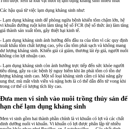
Tôm được xem là loài vật nuôi bị lạm dụng kháng sinh nhiều nhất
Các hậu quả từ việc lạm dụng kháng sinh như:
- Lạm dụng kháng sinh để phòng ngừa bệnh khiến tôm chậm lớn, hệ
vi khuẩn đường ruột kém làm tăng hệ số FCR (hệ số thức ăn) làm tăng
giá thành sản xuất tôm, gây thiệt hại kinh tế.
- Lạm dụng kháng sinh ảnh hưởng đến đầu ra của tôm vì các quy định
xuất khẩu tôm chất lượng cao, yêu cầu tôm phải sạch và không mang
dư lượng kháng sinh. Khiến giá cả giảm, thương lái ép giá, người nuôi
không còn lợi nhuận cao.
- Lạm dụng kháng sinh còn ảnh hưởng trực tiếp đến sức khỏe người
tiêu dùng, gây ra các bệnh lý nguy hiểm khi ăn phải tôm có tồn dư
lượng kháng sinh cao. Một số loại kháng sinh cấm có khả năng gây
ung thư, mù mắt vĩnh viễn và nặng hơn là có thể dẫn đến tử vong khi
trong cơ thể có lượng tích lũy cao.
Đưa men vi sinh vào nuôi trồng thủy sản để
hạn chế lạm dụng kháng sinh
Men vi sinh gồm hai thành phần chính là vi khuẩn có lợi và các chất
dinh dưỡng nuôi vi khuẩn. Vi khuẩn có lợi được phân lập từ nhiều
nguồn khác nhau như
Bacillus. sp
,
Lactobacillus
,… Các chất dinh