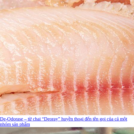
De-Odorase – từ chai “Deoray” huyền thoại đến tên gọi của cả một
nhóm sản phẩm