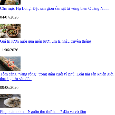
Chả mực Hạ Long: Đặc sản giòn sần sật từ vùng biển Quảng Ninh
04/07/2026
Giá trị lươn nuôi qua món lươn um lá nhàu truyền thống
11/06/2026
Tôm càng "vàng ròng" trong đám cưới tỷ phú: Loài hải sản khiến giới
thượng lưu săn đón
09/06/2026
Phụ phẩm tôm – Nguồn thu thứ hai từ đầu và vỏ tôm