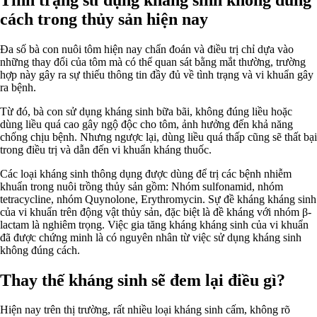
cách trong thủy sản hiện nay
Đa số bà con nuôi tôm hiện nay chẩn đoán và điều trị chỉ dựa vào
những thay đổi của tôm mà có thể quan sát bằng mắt thường, trường
hợp này gây ra sự thiếu thông tin đầy đủ về tình trạng và vi khuẩn gây
ra bệnh.
Từ đó, bà con sử dụng kháng sinh bữa bãi, không đúng liều hoặc
dùng liều quá cao gây ngộ độc cho tôm, ảnh hưởng đến khả năng
chống chịu bệnh. Nhưng ngược lại, dùng liều quá thấp cũng sẽ thất bại
trong điều trị và dẫn đến vi khuẩn kháng thuốc.
Các loại kháng sinh thông dụng được dùng để trị các bệnh nhiễm
khuẩn trong nuôi trồng thủy sản gồm: Nhóm sulfonamid, nhóm
tetracycline, nhóm Quynolone, Erythromycin. Sự đề kháng kháng sinh
của vi khuẩn trên động vật thủy sản, đặc biệt là đề kháng với nhóm β-
lactam là nghiêm trọng. Việc gia tăng kháng kháng sinh của vi khuẩn
đã được chứng minh là có nguyên nhân từ việc sử dụng kháng sinh
không đúng cách.
Thay thế kháng sinh sẽ đem lại điều gì?
Hiện nay trên thị trường, rất nhiều loại kháng sinh cấm, không rõ