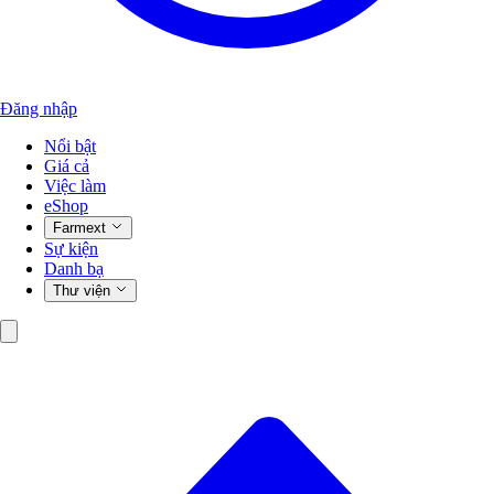
Đăng nhập
Nổi bật
Giá cả
Việc làm
eShop
Farmext
Sự kiện
Danh bạ
Thư viện