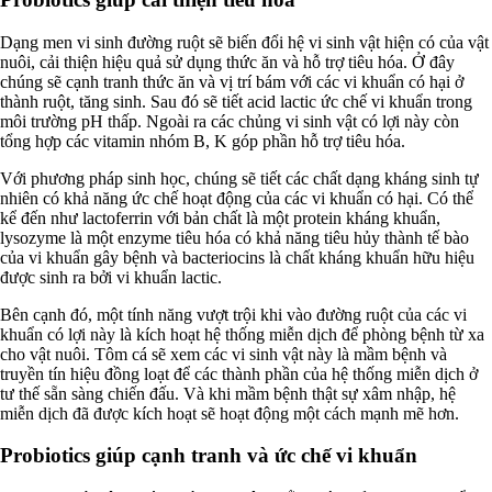
Dạng men vi sinh đường ruột sẽ biến đổi hệ vi sinh vật hiện có của vật
nuôi, cải thiện hiệu quả sử dụng thức ăn và hỗ trợ tiêu hóa. Ở đây
chúng sẽ cạnh tranh thức ăn và vị trí bám với các vi khuẩn có hại ở
thành ruột, tăng sinh. Sau đó sẽ tiết acid lactic ức chế vi khuẩn trong
môi trường pH thấp. Ngoài ra các chủng vi sinh vật có lợi này còn
tổng hợp các vitamin nhóm B, K góp phần hỗ trợ tiêu hóa.
Với phương pháp sinh học, chúng sẽ tiết các chất dạng kháng sinh tự
nhiên có khả năng ức chế hoạt động của các vi khuẩn có hại. Có thể
kể đến như lactoferrin với bản chất là một protein kháng khuẩn,
lysozyme là một enzyme tiêu hóa có khả năng tiêu hủy thành tế bào
của vi khuẩn gây bệnh và bacteriocins là chất kháng khuẩn hữu hiệu
được sinh ra bởi vi khuẩn lactic.
Bên cạnh đó, một tính năng vượt trội khi vào đường ruột của các vi
khuẩn có lợi này là kích hoạt hệ thống miễn dịch để phòng bệnh từ xa
cho vật nuôi. Tôm cá sẽ xem các vi sinh vật này là mầm bệnh và
truyền tín hiệu đồng loạt để các thành phần của hệ thống miễn dịch ở
tư thế sẵn sàng chiến đấu. Và khi mầm bệnh thật sự xâm nhập, hệ
miễn dịch đã được kích hoạt sẽ hoạt động một cách mạnh mẽ hơn.
Probiotics giúp cạnh tranh và ức chế vi khuẩn