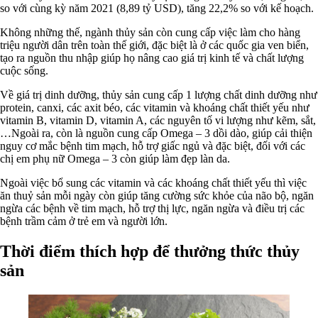
so với cùng kỳ năm 2021 (8,89 tỷ USD), tăng 22,2% so với kế hoạch.
Không những thế, ngành thủy sản còn cung cấp việc làm cho hàng
triệu người dân trên toàn thế giới, đặc biệt là ở các quốc gia ven biển,
tạo ra nguồn thu nhập giúp họ nâng cao giá trị kinh tế và chất lượng
cuộc sống.
Về giá trị dinh dưỡng, thủy sản cung cấp 1 lượng chất dinh dưỡng như
protein, canxi, các axit béo, các vitamin và khoáng chất thiết yếu như
vitamin B, vitamin D, vitamin A, các nguyên tố vi lượng như kẽm, sắt,
…Ngoài ra, còn là nguồn cung cấp Omega – 3 dồi dào, giúp cải thiện
nguy cơ mắc bệnh tim mạch, hỗ trợ giấc ngủ và đặc biệt, đối với các
chị em phụ nữ Omega – 3 còn giúp làm đẹp làn da.
Ngoài việc bổ sung các vitamin và các khoáng chất thiết yếu thì việc
ăn thuỷ sản mỗi ngày còn giúp tăng cường sức khỏe của não bộ, ngăn
ngừa các bệnh về tim mạch, hỗ trợ thị lực, ngăn ngừa và điều trị các
bệnh trầm cảm ở trẻ em và người lớn.
Thời điểm thích hợp để thưởng thức thủy
sản