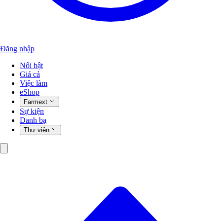
Đăng nhập
Nổi bật
Giá cả
Việc làm
eShop
Farmext
Sự kiện
Danh bạ
Thư viện