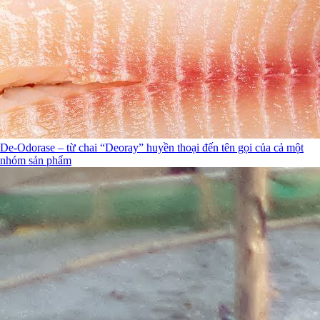
De-Odorase – từ chai “Deoray” huyền thoại đến tên gọi của cả một
nhóm sản phẩm