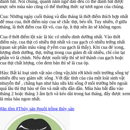
đánh bắt. Nói chung, quanh năm ngư dân đều có thể đánh bắt được
mực nên mùa nào cũng có thể thưởng thức sự tươi ngon của chúng.
Cua: Những ngày cuối tháng và đầu tháng là thời điểm thích hợp nhất
để mua cua, thời điểm này cua sẽ chắc thịt, béo tốt. Tuy nhiên, ở giữa
tháng, là thời điểm cua lột vỏ, cua óp, ít thịt nên ăn sẽ không ngon.
Cua ở thời điểm lột xác là lúc có nhiều dinh dưỡng nhất. Vào thời
điểm này, cua thịt có nhiều thịt nhất và cua gạch có nhiều trứng nhất
(quan sát phần màu vàng ở yếm cua gạch là thấy). Khi cua đẻ xong,
lượng dinh dưỡng, thịt, trứng trong cua giảm đi rất nhiều, chỉ còn lại
phần vỏ là chính. Nếu được nuôi tiếp thì sẽ trở thành cua gạch hoặc
cua thịt chất lượng, còn đem bán thì sẽ là cua óp.
Hàu: Bất kì loại sinh vật nào cũng vậy,khi rời khỏi môi trường sống tự
nhiên đều suy giảm sức sống .Với đặc tính của của một loài sinh vật
nhuyễn thể , chẳng hạn như hàu sữa khi sống ở môi trường bên ngoài
quá lâu thì thịt hàu sẽ ốm và mất sữa dần dần. Mùa hàu bắt đầu vào
tháng 2 hoặc tháng 3 âm lịch và kéo dài trong hai tháng, đây được xem
là mùa hàu ngon nhất.
#ăn tôm
#Thủy sản
#nuôi trồng thủy sản