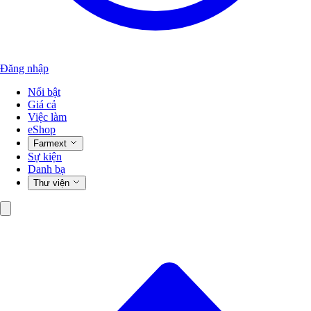
Đăng nhập
Nổi bật
Giá cả
Việc làm
eShop
Farmext
Sự kiện
Danh bạ
Thư viện