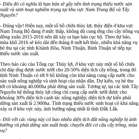
- Điều đó có nghĩa là hạn hán sẽ gây nên tình trạng thiếu nước sản
xuất và sinh hoạt nghiêm trọng tại khu vực Nam Trung Bộ và Tây
Nguyên?
- Đúng vậy! Hiện nay, một số hồ chứa thủy lợi, thủy điện ở khu vực
Nam Trung Bộ đang ở mức thấp, không đủ cung ứng cho cây trồng vụ
đông xuân 2015-2016 nên đã xảy ra hạn hán cục bộ. Theo dự báo,
mùa khô 2016 sẽ kéo dài đến tháng 8 mới kết thúc, nhiều khả năng vụ
hè thu tại các tỉnh Khánh Hòa, Ninh Thuận, Bình Thuận sẽ tiếp tục
thiếu nước sản xuất.
Theo báo cáo của Tổng cục Thủy lợi, ở khu vực này một số hồ chứa
chỉ đáp ứng được nước tưới cho 20-50% diện tích cây trồng, trong đó
tỉnh Ninh Thuận có tới 9 hồ không còn khả năng cung cấp nước cho
sản xuất nông nghiệp và sinh hoạt của nhân dân. Dự kiến, vụ hè thu
tới có khoảng 40.000ha phải dừng sản xuất. Tương tự, tại các tỉnh Tây
Nguyên hệ thống thủy lợi cũng chỉ cung cấp nước tưới được cho
khoảng 30% diện tích canh tác nông nghiệp; diện tích dự kiến phải
dừng sản xuất là 2.900ha. Tình trạng thiếu nước sinh hoạt có khả năng
xảy ra ở khu vực này, ảnh hưởng nặng nhất là tỉnh Đắk Lắk.
- Đối với các vùng này có bao nhiêu diện tích đất nông nghiệp bị ảnh
hưởng và phải dừng sản xuất hoặc chuyển đổi cơ cấu cây trồng, mùa
vụ?