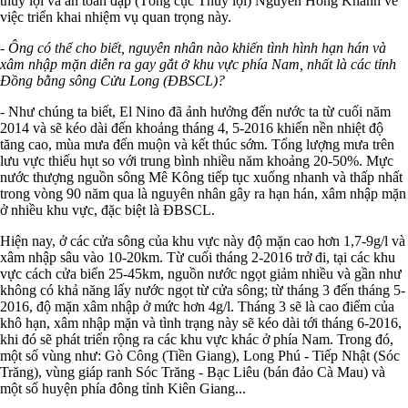
thủy lợi và an toàn đập (Tổng cục Thủy lợi) Nguyễn Hồng Khanh về
việc triển khai nhiệm vụ quan trọng này.
- Ông có thể cho biết, nguyên nhân nào khiến tình hình hạn hán và
xâm nhập mặn diễn ra gay gắt ở khu vực phía Nam, nhất là các tỉnh
Đồng bằng sông Cửu Long (ĐBSCL)?
- Như chúng ta biết, El Nino đã ảnh hưởng đến nước ta từ cuối năm
2014 và sẽ kéo dài đến khoảng tháng 4, 5-2016 khiến nền nhiệt độ
tăng cao, mùa mưa đến muộn và kết thúc sớm. Tổng lượng mưa trên
lưu vực thiếu hụt so với trung bình nhiều năm khoảng 20-50%. Mực
nước thượng nguồn sông Mê Kông tiếp tục xuống nhanh và thấp nhất
trong vòng 90 năm qua là nguyên nhân gây ra hạn hán, xâm nhập mặn
ở nhiều khu vực, đặc biệt là ĐBSCL.
Hiện nay, ở các cửa sông của khu vực này độ mặn cao hơn 1,7-9g/l và
xâm nhập sâu vào 10-20km. Từ cuối tháng 2-2016 trở đi, tại các khu
vực cách cửa biển 25-45km, nguồn nước ngọt giảm nhiều và gần như
không có khả năng lấy nước ngọt từ cửa sông; từ tháng 3 đến tháng 5-
2016, độ mặn xâm nhập ở mức hơn 4g/l. Tháng 3 sẽ là cao điểm của
khô hạn, xâm nhập mặn và tình trạng này sẽ kéo dài tới tháng 6-2016,
khi đó sẽ phát triển rộng ra các khu vực khác ở phía Nam. Trong đó,
một số vùng như: Gò Công (Tiền Giang), Long Phú - Tiếp Nhật (Sóc
Trăng), vùng giáp ranh Sóc Trăng - Bạc Liêu (bán đảo Cà Mau) và
một số huyện phía đông tỉnh Kiên Giang...