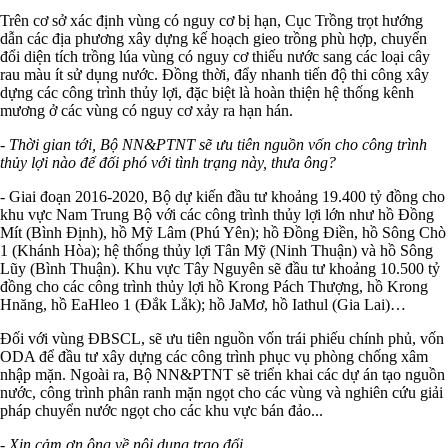
Trên cơ sở xác định vùng có nguy cơ bị hạn, Cục Trồng trọt hướng
dẫn các địa phương xây dựng kế hoạch gieo trồng phù hợp, chuyển
đổi diện tích trồng lúa vùng có nguy cơ thiếu nước sang các loại cây
rau màu ít sử dụng nước. Đồng thời, đẩy nhanh tiến độ thi công xây
dựng các công trình thủy lợi, đặc biệt là hoàn thiện hệ thống kênh
mương ở các vùng có nguy cơ xảy ra hạn hán.
- Thời gian tới, Bộ NN&PTNT sẽ ưu tiên nguồn vốn cho công trình
thủy lợi nào để đối phó với tình trạng này, thưa ông?
- Giai đoạn 2016-2020, Bộ dự kiến đầu tư khoảng 19.400 tỷ đồng cho
khu vực Nam Trung Bộ với các công trình thủy lợi lớn như hồ Đồng
Mít (Bình Định), hồ Mỹ Lâm (Phú Yên); hồ Đồng Điền, hồ Sông Chò
1 (Khánh Hòa); hệ thống thủy lợi Tân Mỹ (Ninh Thuận) và hồ Sông
Lũy (Bình Thuận). Khu vực Tây Nguyên sẽ đầu tư khoảng 10.500 tỷ
đồng cho các công trình thủy lợi hồ Krong Pách Thượng, hồ Krong
Hnăng, hồ EaHleo 1 (Đắk Lắk); hồ JaMơ, hồ Iathul (Gia Lai)…
Đối với vùng ĐBSCL, sẽ ưu tiên nguồn vốn trái phiếu chính phủ, vốn
ODA để đầu tư xây dựng các công trình phục vụ phòng chống xâm
nhập mặn. Ngoài ra, Bộ NN&PTNT sẽ triển khai các dự án tạo nguồn
nước, công trình phân ranh mặn ngọt cho các vùng và nghiên cứu giải
pháp chuyển nước ngọt cho các khu vực bán đảo...
- Xin cảm ơn ông về nội dung trao đổi.