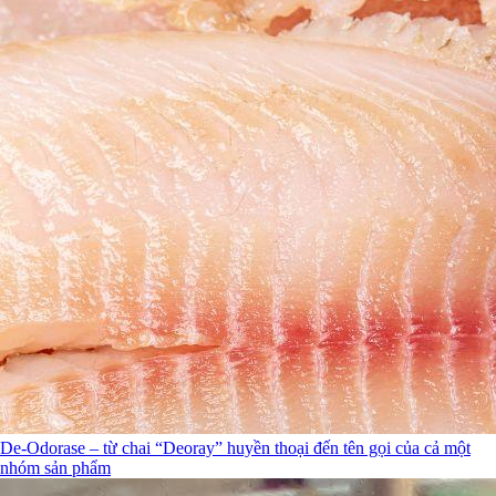
De-Odorase – từ chai “Deoray” huyền thoại đến tên gọi của cả một
nhóm sản phẩm