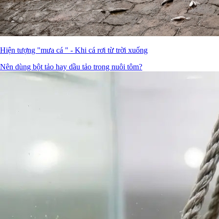
Hiện tượng "mưa cá " - Khi cá rơi từ trời xuống
Nên dùng bột tảo hay dầu tảo trong nuôi tôm?