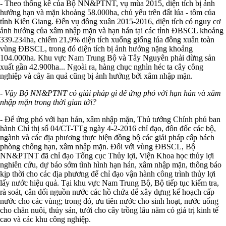
- Theo thống kê của Bộ NN&PTNT, vụ mùa 2015, diện tích bị ảnh
hưởng hạn và mặn khoảng 58.000ha, chủ yếu trên đất lúa - tôm của
tỉnh Kiên Giang. Đến vụ đông xuân 2015-2016, diện tích có nguy cơ
ảnh hưởng của xâm nhập mặn và hạn hán tại các tỉnh ĐBSCL khoảng
339.234ha, chiếm 21,9% diện tích xuống giống lúa đông xuân toàn
vùng ĐBSCL, trong đó diện tích bị ảnh hưởng nặng khoảng
104.000ha. Khu vực Nam Trung Bộ và Tây Nguyên phải dừng sản
xuất gần 42.900ha... Ngoài ra, hàng chục nghìn héc ta cây công
nghiệp và cây ăn quả cũng bị ảnh hưởng bởi xâm nhập mặn.
- Vậy Bộ NN&PTNT có giải pháp gì để ứng phó với hạn hán và xâm
nhập mặn trong thời gian tới?
- Để ứng phó với hạn hán, xâm nhập mặn, Thủ tướng Chính phủ ban
hành Chỉ thị số 04/CT-TTg ngày 4-2-2016 chỉ đạo, đôn đốc các bộ,
ngành và các địa phương thực hiện đồng bộ các giải pháp cấp bách
phòng chống hạn, xâm nhập mặn. Đối với vùng ĐBSCL, Bộ
NN&PTNT đã chỉ đạo Tổng cục Thủy lợi, Viện Khoa học thủy lợi
nghiên cứu, dự báo sớm tình hình hạn hán, xâm nhập mặn, thông báo
kịp thời cho các địa phương để chỉ đạo vận hành công trình thủy lợi
lấy nước hiệu quả. Tại khu vực Nam Trung Bộ, Bộ tiếp tục kiểm tra,
rà soát, cân đối nguồn nước các hồ chứa để xây dựng kế hoạch cấp
nước cho các vùng; trong đó, ưu tiên nước cho sinh hoạt, nước uống
cho chăn nuôi, thủy sản, tưới cho cây trồng lâu năm có giá trị kinh tế
cao và các khu công nghiệp.